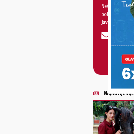
Nešto vas muči 
pohvaliti?
Javite nam se!
NAJNOVIJE VIJE