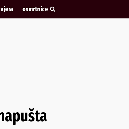
vjera
osmrtnice
 napušta