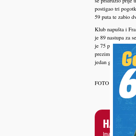
se pridružio prije
postigao tri pogot
59 puta te zabio d
Klub napušta i Fra
je 89 nastupa za se
je 75 puta te zabi
prezimenjak Klarić
jedan gol.
FOTO NK Mladost 
HALO, 
Imate priču, vije