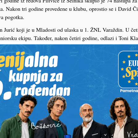
 tri godine iz redova Plitvice iz Selnika skupio je 74 nastupa 
ka. Nakon tri godine provedene u klubu, oprostio se i David Či
va pogotka.
n Jurić koji je u Mladosti od ulaska u 1. ŽNL Varaždin. U čet
niorsku ekipu. Također, nakon četiri godine, odlazi i Toni Klar
o 13 golova, a u nekoliko navrata je ponio i kapetansku vrpcu. 
 Petar koji je u zadnje tri godine bio stup obrane te skupio 7
Sigetec Ludbreški
PODRAVSKI!
Vaš email
st, fotku ili video?