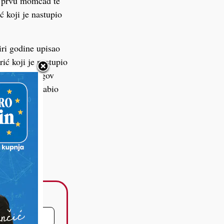
za prvu momčad te
ć koji je nastupio
iri godine upisao
ić koji je nastupio
Odlazi i njegov
3 nastupa u zabio