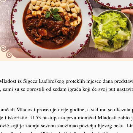
ladost iz Sigeca Ludbreškog proteklih mjesec dana predstavi
 sami su se oprostili od sedam igrača koji će svoj put nastavi
mčadi Mladosti proveo je dvije godine, a sad mu se ukazala p
je i iskoristio. U 53 nastupa za prvu momčad Mladosti zabio j
ović koji je zadnju sezonu zauzimao poziciju lijevog beka. Li