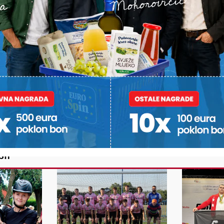
ili želite nešto/nekoga
Poruka
POŠALJI
Alternative:
STI