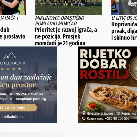
 JAHAČA I
MIKLINOVEC DRASTIČNO
U LITVI OSV
POMLADIO MOMČAD
Koprivniča
 klub
Prioritet je razvoj igrača, a
prvak, dig
e proslavio
ne pozicija. Prosjek
i skinuo hr
momčadi je 21 godina