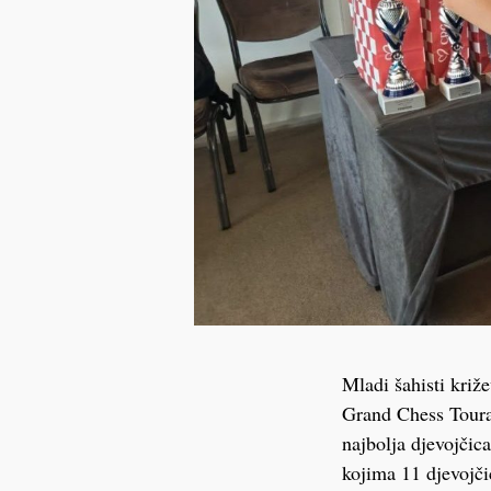
Mladi šahisti križ
Grand Chess Toura u
najbolja djevojčic
kojima 11 djevojči