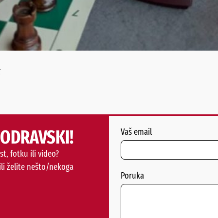
i
PODRAVSKI!
Vaš email
st, fotku ili video?
ili želite nešto/nekoga
Poruka