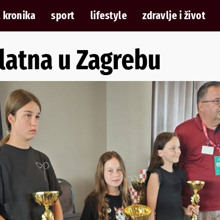
 kronika
sport
lifestyle
zdravlje i život
zlatna u Zagrebu