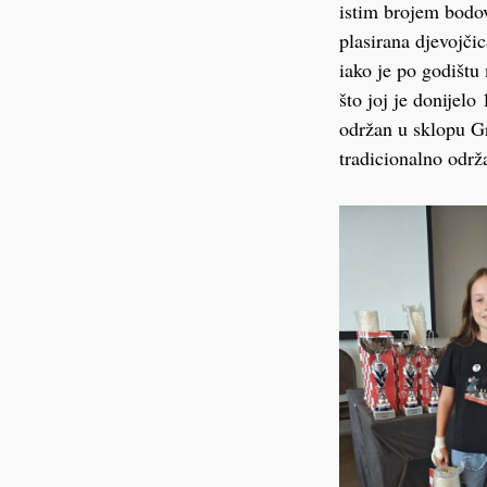
istim brojem bodov
plasirana djevojčic
iako je po godištu
što joj je donijel
održan u sklopu Gr
tradicionalno održ