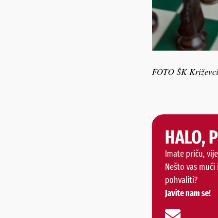
FOTO ŠK Križevc
HALO, 
Imate priču, vije
Nešto vas muči 
pohvaliti?
Javite nam se!