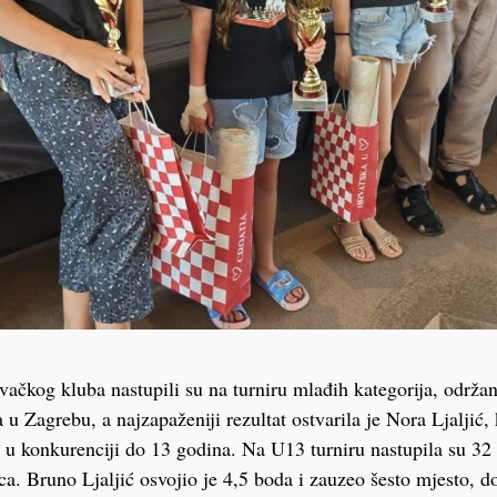
evačkog kluba nastupili su na turniru mlađih kategorija, održ
 Zagrebu, a najzapaženiji rezultat ostvarila je Nora Ljaljić, k
a u konkurenciji do 13 godina. Na U13 turniru nastupila su 32
ca. Bruno Ljaljić osvojio je 4,5 boda i zauzeo šesto mjesto, do