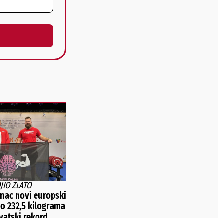
OJIO ZLATO
nac novi europski
ao 232,5 kilograma
vatski rekord