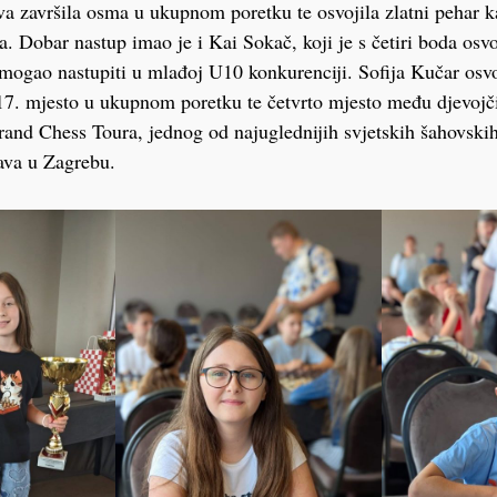
a završila osma u ukupnom poretku te osvojila zlatni pehar k
a. Dobar nastup imao je i Kai Sokač, koji je s četiri boda osv
 mogao nastupiti u mlađoj U10 konkurenciji. Sofija Kučar osvo
o 17. mjesto u ukupnom poretku te četvrto mjesto među djevojč
and Chess Toura, jednog od najuglednijih svjetskih šahovskih
ava u Zagrebu.