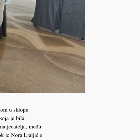
anom u sklopu
oja je bila
 natjecatelja, među
k je Nora Ljaljić s