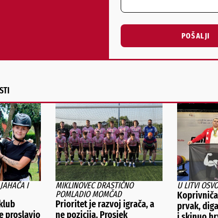
POŠALJI
Alternative:
STI
 JAHAČA I
MIKLINOVEC DRASTIČNO
U LITVI OSV
POMLADIO MOMČAD
Koprivniča
 klub
Prioritet je razvoj igrača, a
prvak, dig
e proslavio
ne pozicija. Prosjek
i skinuo hr