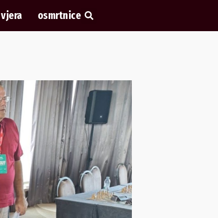
vjera
osmrtnice