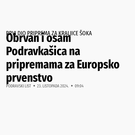
PRVI DIO PRIPREMA ZA KRALJICE ŠOKA
Obrvan i osam
Podravkašica na
pripremama za Europsko
prvenstvo
PODRAVSKI LIST
23. LISTOPADA 2024.
09:04