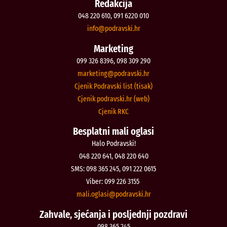
Redakcija
048 220 610, 091 6220 010
@ofni
rh.iksvardop
Marketing
099 326 8396, 098 309 290
@gnitekram
rh.iksvardop
Cjenik Podravski list (tisak)
Cjenik podravski.hr (web)
Cjenik RKC
Besplatni mali oglasi
Halo Podravski!
048 220 641, 048 220 640
SMS: 098 365 245, 091 222 0615
Viber: 099 226 3155
@isalgo.ilam
rh.iksvardop
Zahvale, sjećanja i posljednji pozdravi
098 365 245