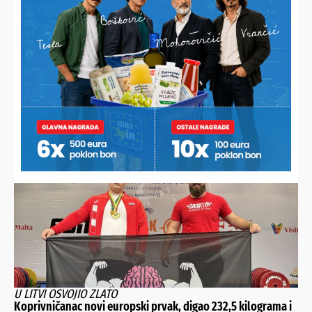
MIKLINOVEC DRASTIČNO POMLADIO MOMČAD
Prioritet je razvoj igrača, a ne pozicija. Prosjek momčadi je
21 godina
U LITVI OSVOJIO ZLATO
Koprivničanac novi europski prvak, digao 232,5 kilograma i