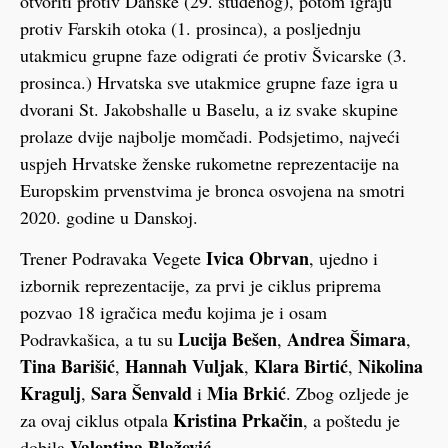
otvoriti protiv Danske (29. studenog), potom igraju
protiv Farskih otoka (1. prosinca), a posljednju
utakmicu grupne faze odigrati će protiv Švicarske (3.
prosinca.) Hrvatska sve utakmice grupne faze igra u
dvorani St. Jakobshalle u Baselu, a iz svake skupine
prolaze dvije najbolje momčadi. Podsjetimo, najveći
uspjeh Hrvatske ženske rukometne reprezentacije na
Europskim prvenstvima je bronca osvojena na smotri
2020. godine u Danskoj.
Ivica Obrvan
Trener Podravaka Vegete
, ujedno i
izbornik reprezentacije, za prvi je ciklus priprema
pozvao 18 igračica među kojima je i osam
Lucija Bešen
Andrea Šimara
Podravkašica, a tu su
,
,
Tina Barišić
Hannah Vuljak
Klara Birtić
Nikolina
,
,
,
Kragulj
Sara Šenvald
Mia Brkić
,
i
. Zbog ozljede je
Kristina Prkačin
za ovaj ciklus otpala
, a poštedu je
Valentina Blažević
dobila
.