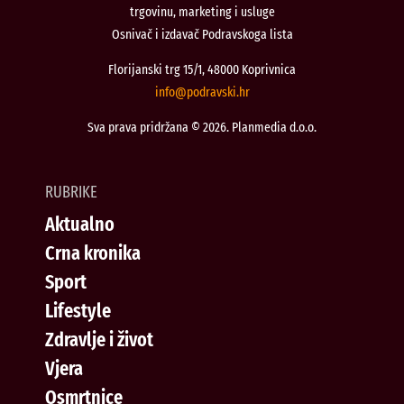
trgovinu, marketing i usluge
Osnivač i izdavač Podravskoga lista
Florijanski trg 15/1, 48000 Koprivnica
@ofni
rh.iksvardop
Sva prava pridržana © 2026. Planmedia d.o.o.
RUBRIKE
Aktualno
Crna kronika
Sport
Lifestyle
Zdravlje i život
Vjera
Osmrtnice