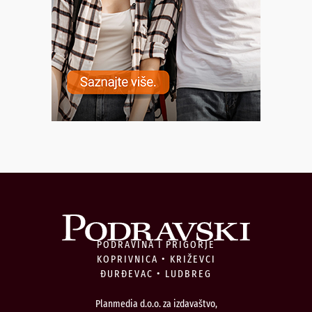
PODRAVINA I PRIGORJE
KOPRIVNICA • KRIŽEVCI
ĐURĐEVAC • LUDBREG
Planmedia d.o.o. za izdavaštvo,