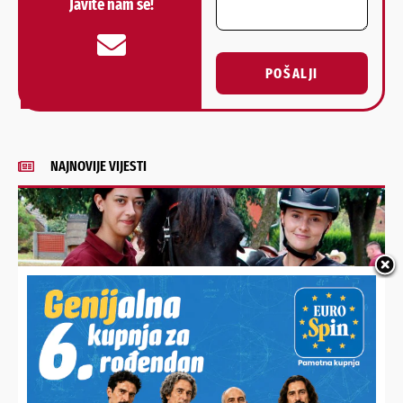
Javite nam se!
POŠALJI
Alternative:
NAJNOVIJE VIJESTI
PRIREĐEN JE DEFILE JAHAČA I KOČIJA I DRUŽENJE
Sportski konjički klub Podravske Sesvete proslavio 20.
rođendan