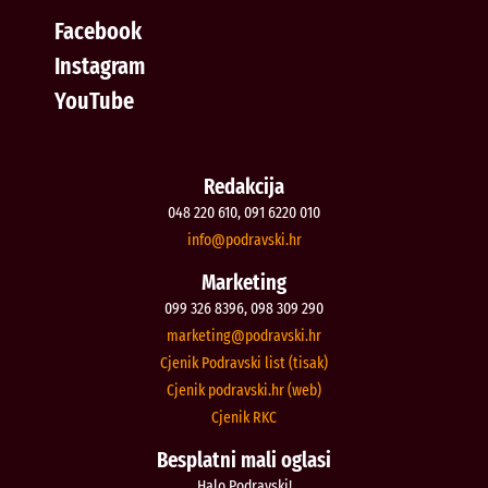
Facebook
Instagram
YouTube
Redakcija
048 220 610, 091 6220 010
@ofni
rh.iksvardop
Marketing
099 326 8396, 098 309 290
@gnitekram
rh.iksvardop
Cjenik Podravski list (tisak)
Cjenik podravski.hr (web)
Cjenik RKC
Besplatni mali oglasi
Halo Podravski!