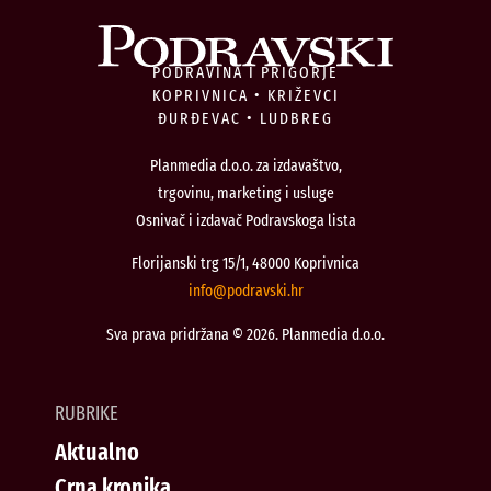
PODRAVINA I PRIGORJE
KOPRIVNICA • KRIŽEVCI
ĐURĐEVAC • LUDBREG
Planmedia d.o.o. za izdavaštvo,
trgovinu, marketing i usluge
Osnivač i izdavač Podravskoga lista
Florijanski trg 15/1, 48000 Koprivnica
@ofni
rh.iksvardop
Sva prava pridržana © 2026. Planmedia d.o.o.
RUBRIKE
Aktualno
Crna kronika