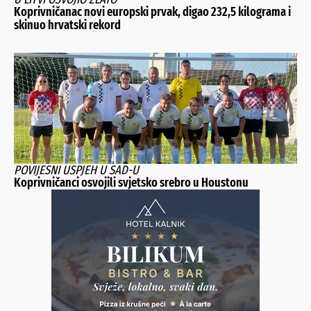
Koprivničanac novi europski prvak, digao 232,5 kilograma i
skinuo hrvatski rekord
POVIJESNI USPJEH U SAD-U
Koprivničanci osvojili svjetsko srebro u Houstonu