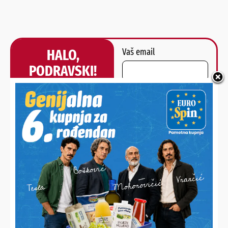
HALO,
Vaš email
PODRAVSKI!
Imate priču, vijest, fotku
Poruka
ili video?
Nešto vas muči ili želite
nešto/nekoga pohvaliti?
Javite nam se!
POŠALJI
Alternative: