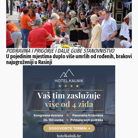
PODRAVINA I PRIGORJE I DALJE GUBE STANOVNIŠTVO
U pojedinim mjestima duplo više umrlih od rođenih, brakovi
najugroženiji u Rasinji