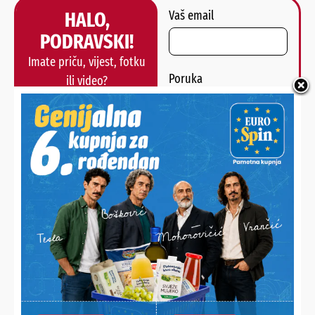
HALO,
Vaš email
PODRAVSKI!
Imate priču, vijest, fotku
Poruka
ili video?
Nešto vas muči ili želite
nešto/nekoga pohvaliti?
Javite nam se!
POŠALJI
Alternative:
NAJNOVIJE VIJESTI