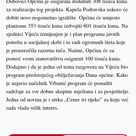
Dubovici Općina je osigurala dodatnih 308 tisuća kuna
za realizaciju tog projekta. Kapela Podravska uskoro će
dobiti novo nogometno igralište. Općina će umjesto
planirane 353 tisuće kuna izdvojiti 601 tisuću kuna. Na
sjednici Vijeća izmijenjen je i plan programa javnih
potreba u socijalnoj skrbi i to radi ogromnih šteta koje
je prouzročila razorna tuča. Naime, Općina će za
pomoć svom stanovništvu osigurati 100 tisuća kuna.
Dodajmo i da je jedna od tema razgovora na Vijeću bio
program predstojećeg obilježavanja Dana općine. Kako
je najavio načelnik Vrbanić program će ponuditi
sadržaje za sve dobne skupine mještana i za posjetitelje.
Jedna od novina je i utrka „Cener tri rijeke” za koju već
sada vlada velik interes.