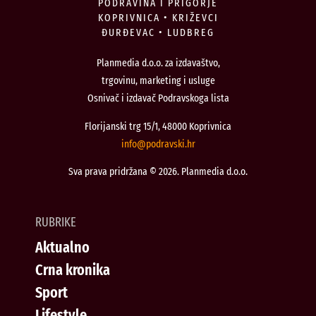
PODRAVINA I PRIGORJE
KOPRIVNICA • KRIŽEVCI
ĐURĐEVAC • LUDBREG
Planmedia d.o.o. za izdavaštvo,
trgovinu, marketing i usluge
Osnivač i izdavač Podravskoga lista
Florijanski trg 15/1, 48000 Koprivnica
@ofni
rh.iksvardop
Sva prava pridržana © 2026. Planmedia d.o.o.
RUBRIKE
Aktualno
Crna kronika
Sport
Lifestyle