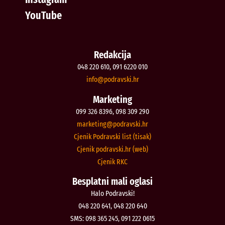
YouTube
Redakcija
048 220 610, 091 6220 010
@ofni
rh.iksvardop
Marketing
099 326 8396, 098 309 290
@gnitekram
rh.iksvardop
Cjenik Podravski list (tisak)
Cjenik podravski.hr (web)
Cjenik RKC
Besplatni mali oglasi
Halo Podravski!
048 220 641, 048 220 640
SMS: 098 365 245, 091 222 0615