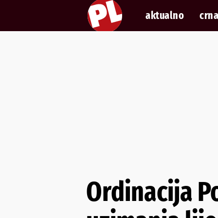
aktualno
crna
Ordinacija P