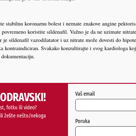
te stabilnu koronarnu bolest i nemate znakove angine pektoris, 
 povremeno koristite sildenafil. Važno je da ne uzimate nitrate
r je sildenafil vazodilatator i uz nitrate može dovesti do hipo
ka kontraindiciran. Svakako konzultirajte i svog kardiologa ko
 dokumentaciju.
PODRAVSKI!
Vaš email
st, fotku ili video?
ili želite nešto/nekoga
Poruka