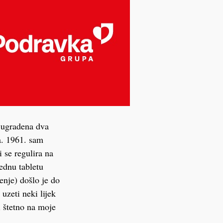
i ugradena dva
ga. 1961. sam
 se regulira na
jednu tabletu
enje) došlo je do
uzeti neki lijek
 i štetno na moje