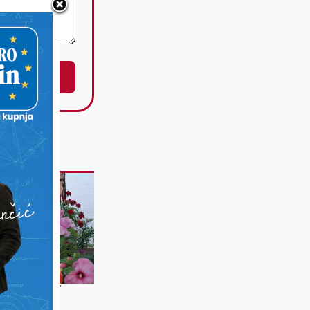
A RAJČICA IZ
CE