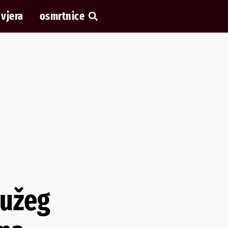
vjera
osmrtnice
dužeg