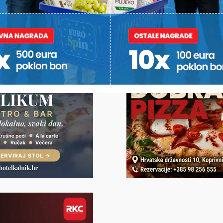
U pojedinim mjestima duplo
Je li u vrt
kremi za
više umrlih od rođenih,
izrasla naj
ila na
brakovi najugroženiji u
uzgojena u
 koju
Rasinji
su je stavi
a
vjerovali 