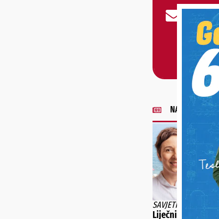
NAJNOVIJE VIJE
SAVJETI DR. IVANE 
Liječnica pojasnil