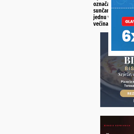
označava SPF na 
sunčanje i upozor
jednu važnu stvar
većina ljudi ne zn