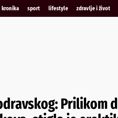
 kronika
sport
lifestyle
zdravlje i život
odravskog: Prilikom 