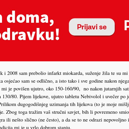
k i 2008 sam prebolio infarkt miokarda, suženje žila te su m
kta osjećao sam se odlično, a isto tako i sve godine nakon nje
k mi je povišen ujutro, oko 150-160/90, no nakon jutarnjih sati
 130/80. Pijem lijekove, ujutro tabletu Nebivolol i uvečer po 
Prilikom dugogodišnjeg uzimanja tih lijekova (to je moje mišlj
je. Zbog toga tražim vaš stručni savjet, bih li povremeno smio 
gra ili nešto slično (ne često), a da se to ne odrazi nepovoljno
ndicija mi je u vrlo dobrom stanju.