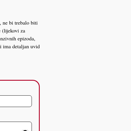
ne bi trebalo biti
 (lijekovi za
tenzivnih epizoda,
ji ima detaljan uvid