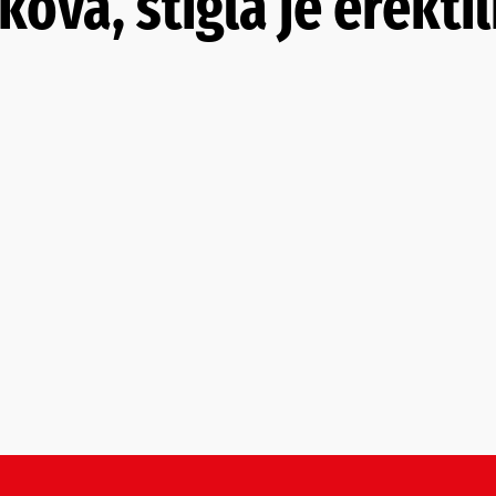
kova, stigla je erekti
…