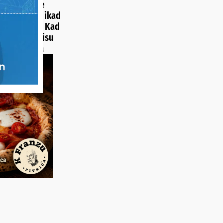
u bake Božice
veća rajčica ikad
 Hrvatskoj? Kad
li na vagu, nisu
svojim očima