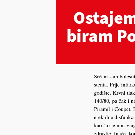
Srčani sam bolesni
stenta. Prije infar
godište. Krvni tla
140/80, pa čak i na
Piramil i Coupet. 
erektilne disfunkci
kao što je npr. via
zdravlje. Inače, ko