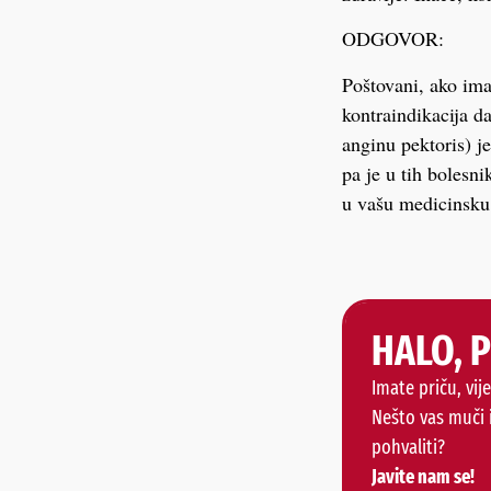
ODGOVOR:
Poštovani, ako ima
kontraindikacija da
anginu pektoris) je
pa je u tih bolesni
u vašu medicinsku
HALO, 
Imate priču, vije
Nešto vas muči 
pohvaliti?
Javite nam se!