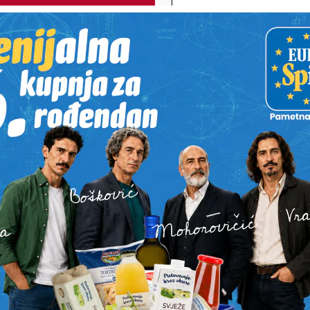
POŠALJI
Alternative:
STI
BARDEK
PODRAVINA I PRIGORJE I DALJE
NEVJEROJATN
GUBE STANOVNIŠTVO
GRABROVNI
a što točno