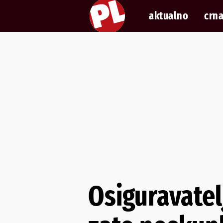
aktualno
crna
Osiguravatelj