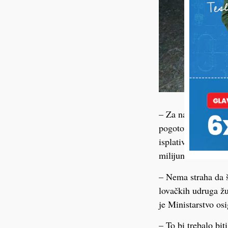
– Za nas je taj po
pogotovo što raste 
isplativi. Ministar
milijuna kuna.
– Nema straha da š
lovačkih udruga žu
je Ministarstvo os
– To bi trebalo bi