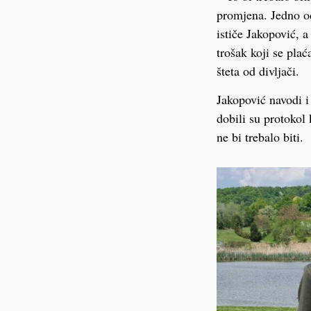
promjena. Jedno od
ističe Jakopović, 
trošak koji se plać
šteta od divljači.
Jakopović navodi i 
dobili su protokol
ne bi trebalo biti.