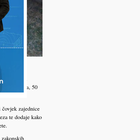
azgovarali,
 sporovi nisu
ši iznos posla, 50
i čovjek zajednice
eza te dodaje kako
ete.
a zakonskih