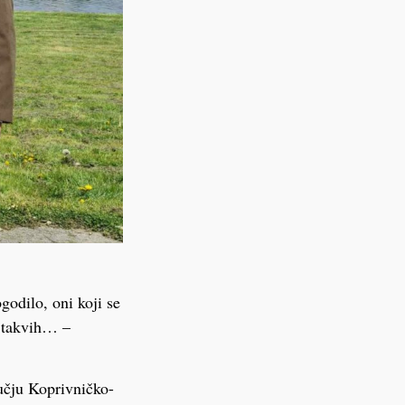
godilo, oni koji se
i takvih… –
ručju Koprivničko-