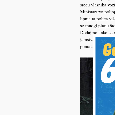
sreću vlasnika vozi
Ministarstvo poljo
lipnja ta polica vi
se mnogi pitaju što
Dodajmo kako se n
jamstva. Vrijednos
ponuda iznosila 57