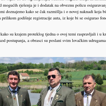
 mogućih rješenja je i dodatak na obveznu policu osiguravanj
a mi doznajemo kako se čak razmišlja i o novoj naknadi koja bi
a prilikom godišnje registracije auta, iz koje bi se osigurao fo
kako su krajem proteklog tjedna o ovoj temi raspravljali i u kr
 kod postupanja, a obrasci su poslani svim lovačkim udrugama.