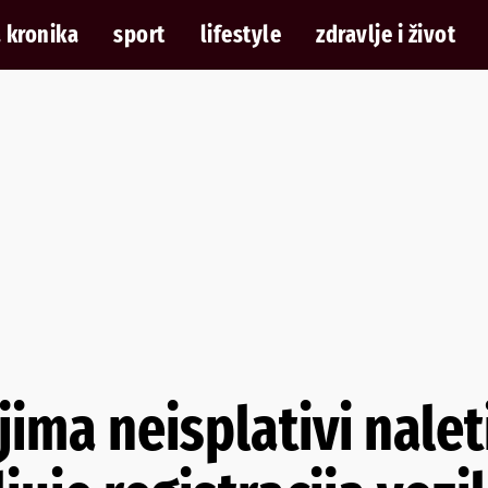
 kronika
sport
lifestyle
zdravlje i život
ima neisplativi naleti