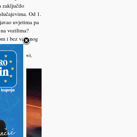
m zaključilo
 slučajevima. Od 1.
oljavao uvjetima pa
u na vozilima?
om i bez valjanog
kuna, dok je
spisan je novi.