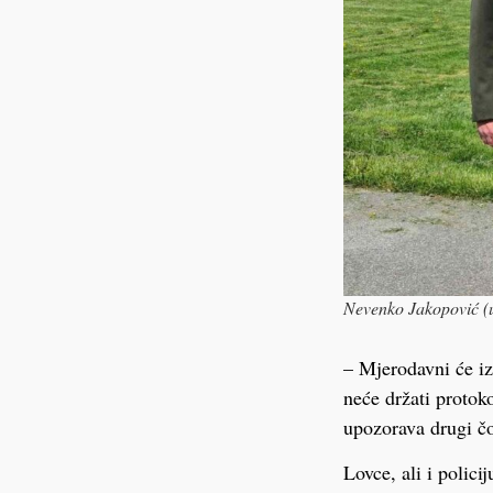
Nevenko Jakopović (u
– Mjerodavni će iz 
neće držati protok
upozorava drugi č
Lovce, ali i polici