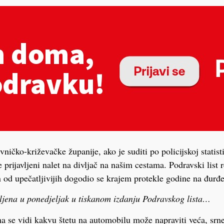
ničko-križevačke županije, ako je suditi po policijskoj statist
 prijavljeni nalet na divljač na našim cestama. Podravski list 
n od upečatljivijih dogodio se krajem protekle godine na đur
ljena u ponedjeljak u tiskanom izdanju Podravskog lista…
a se vidi kakvu štetu na automobilu može napraviti veća, srne