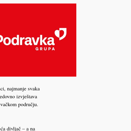
ici, najmanje svaka
redovno izvještava
đevačkom području.
ća divljač – a na