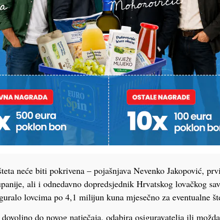
sao neisplativ – tvrde osiguravatelji s kojima smo neslužbeno r
broj naleta na divljač iz godine u godinu, a time i štete pa im
stvo je prošli tjedan raspisalo novi natječaj i ponudilo nešto vi
teta neće biti pokrivena – pojašnjava Nevenko Jakopović, prv
panije, ali i odnedavno dopredsjednik Hrvatskog lovačkog sav
iguralo lovcima po 4,1 milijun kuna mjesečno za eventualne št
ti dovoljno do novog natječaja, odabira osiguravatelja ili možd