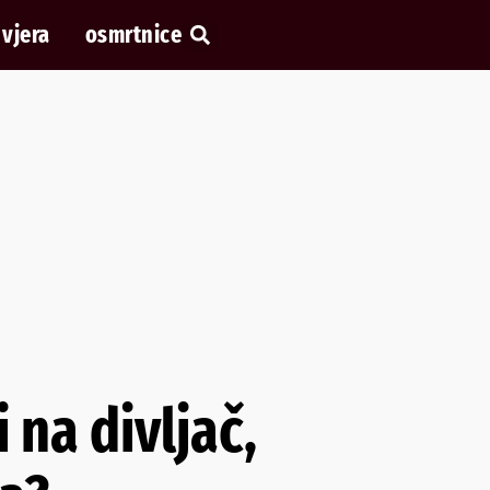
vjera
osmrtnice
 na divljač,