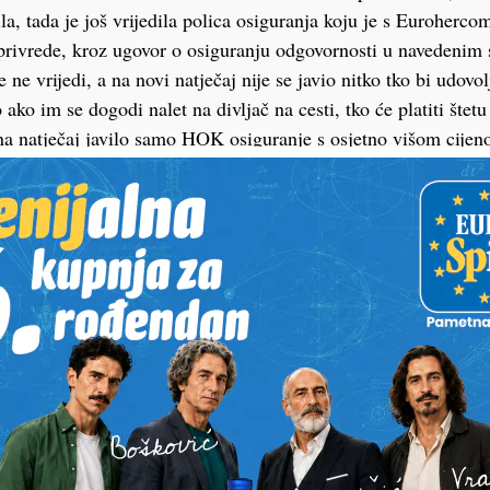
la, tada je još vrijedila polica osiguranja koju je s Euroherco
privrede, kroz ugovor o osiguranju odgovornosti u navedenim
še ne vrijedi, a na novi natječaj nije se javio nitko tko bi udov
 ako im se dogodi nalet na divljač na cesti, tko će platiti štet
a natječaj javilo samo HOK osiguranje s osjetno višom cijen
t ponuđenog posla Ministarstvo je procijenilo na 40 milijuna 
 milijuna uvećano za PDV. Natječaj je stoga bio poništen, a ra