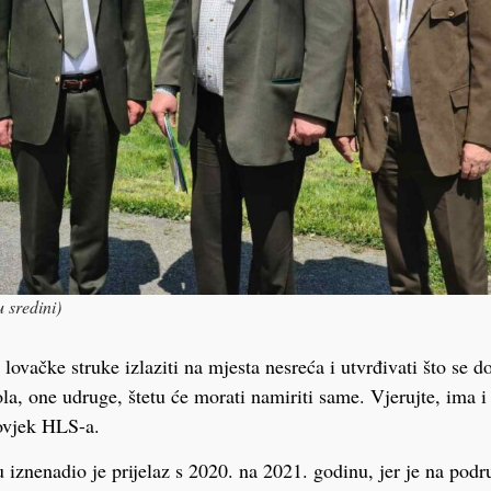
 sredini)
lovačke struke izlaziti na mjesta nesreća i utvrđivati što se do
ola, one udruge, štetu će morati namiriti same. Vjerujte, ima 
ovjek HLS-a.
ju iznenadio je prijelaz s 2020. na 2021. godinu, jer je na pod