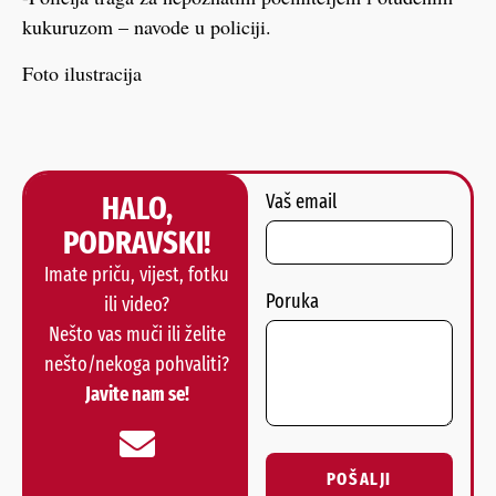
kukuruzom – navode u policiji.
Foto ilustracija
HALO,
Vaš email
PODRAVSKI!
Imate priču, vijest, fotku
Poruka
ili video?
Nešto vas muči ili želite
nešto/nekoga pohvaliti?
Javite nam se!
POŠALJI