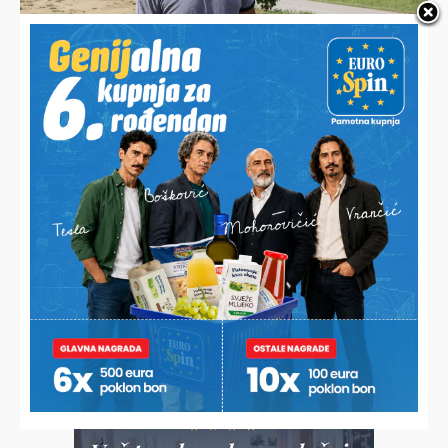
MILAN SE BORI DA PODIGNE MALIŠANE NA NOGE
Oca desetero djece nedaće natjerale da odustane od
poljoprivrede, ne traži pomoć nego posao kako bi prehranio
svoju veliku obitelj
POČELO JE ZAGRIJAVANJE ZA PROSLAVU DANA OPĆINE MOLVE
Peče se vol težak 660 kila i sprema velika fešta