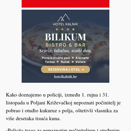
Kako doznajemo u policiji, između 1. rujna i 31.
listopada u Poljani Križevačkoj nepoznati počinitelj je
pobrao i otuđio kukuruz s polja, oštetivši vlasnika za
više desetaka tisuća kuna.
-Policija traga za nepoznatim počiniteljem i otuđenim