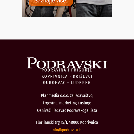
PODRAVINA I PRIGORJE
KOPRIVNICA • KRIŽEVCI
ĐURĐEVAC • LUDBREG
Planmedia d.o.o. za izdavaštvo,
trgovinu, marketing i usluge
Osnivač i izdavač Podravskoga lista
Florijanski trg 15/1, 48000 Koprivnica
@ofni
rh.iksvardop