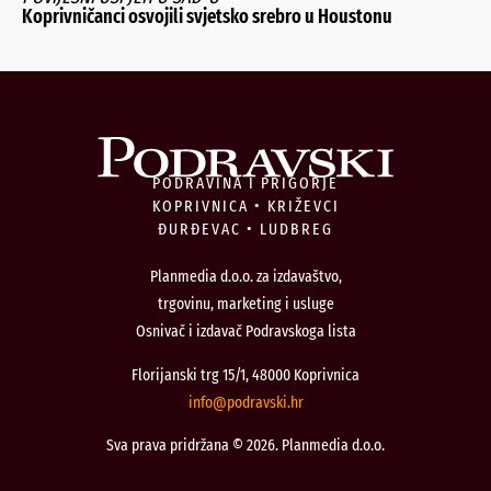
Koprivničanci osvojili svjetsko srebro u Houstonu
PODRAVINA I PRIGORJE
KOPRIVNICA • KRIŽEVCI
ĐURĐEVAC • LUDBREG
Planmedia d.o.o. za izdavaštvo,
trgovinu, marketing i usluge
Osnivač i izdavač Podravskoga lista
Florijanski trg 15/1, 48000 Koprivnica
@ofni
rh.iksvardop
Sva prava pridržana © 2026. Planmedia d.o.o.