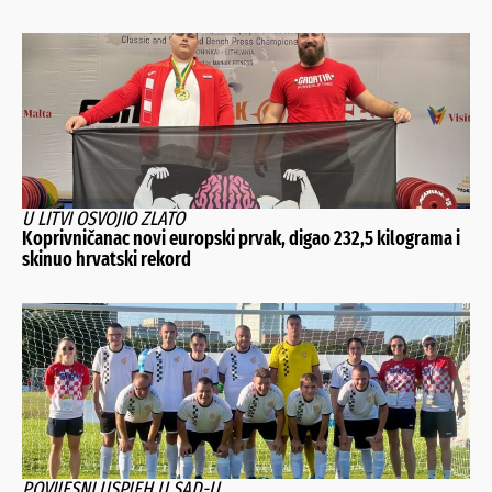
U LITVI OSVOJIO ZLATO
Koprivničanac novi europski prvak, digao 232,5 kilograma i
skinuo hrvatski rekord
POVIJESNI USPJEH U SAD-U