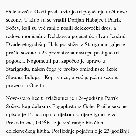
Đelekovečki Osvit predstavio je tri pojačanja uoči nove
sezone. U klub su se vratili Dorijan Habajec i Patrik
Sočev, koji su već ranije nosili đelekovečki dres, a
redove momčadi z Đelekovca pojačat će i Ivan Jendrić.
Dvadesetogodišnji Habajec stiže iz Starigrada, gdje je
prošle sezone u 23 prvenstvena nastupa postigao tri
pogotka. Nogometni put započeo je upravo u
Starigradu, nakon čega je prošao omladinske škole
Slavena Belupa i Koprivnice, a već je jednu sezonu
proveo i u Osvitu.
Novo-staro lice u svlačionici je i 24-godišnji Patrik
Sočev, koji dolazi iz Fugaplasta iz Gole. Prošle sezone
upisao je 12 nastupa, a tijekom karijere igrao je za
Prekodravac, GOŠK te je već ranije bio član
đelekovečkog kluba. Posljednje pojačanje je 23-godišnji