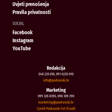
Uvjeti prenošenja
Pravila privatnosti
SOCIAL
Facebook
Instagram
YouTube
Redakcija
048 220 610, 091 6220 010
@ofni
rh.iksvardop
Marketing
099 326 8396, 098 309 290
@gnitekram
rh.iksvardop
Cjenik Podravski list (tisak)