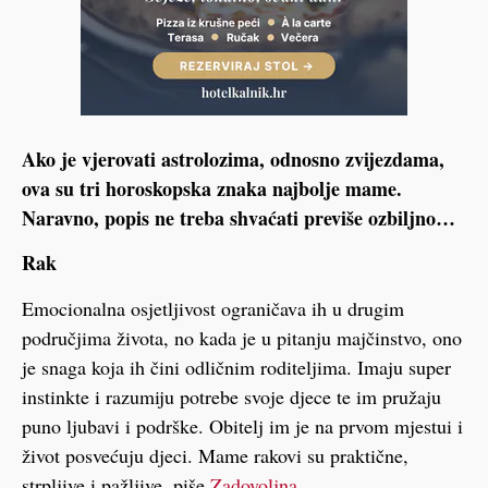
Ako je vjerovati astrolozima, odnosno zvijezdama,
ova su tri horoskopska znaka najbolje mame.
Naravno, popis ne treba shvaćati previše ozbiljno…
Rak
Emocionalna osjetljivost ograničava ih u drugim
područjima života, no kada je u pitanju majčinstvo, ono
je snaga koja ih čini odličnim roditeljima. Imaju super
instinkte i razumiju potrebe svoje djece te im pružaju
puno ljubavi i podrške. Obitelj im je na prvom mjestui i
život posvećuju djeci. Mame rakovi su praktične,
strpljive i pažljive, piše
Zadovoljna.