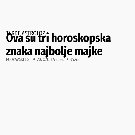
TVRDE ASTROLOZI
Ova su tri horoskopska
znaka najbolje majke
PODRAVSKI LIST
20. OŽUJKA 2024.
09:45