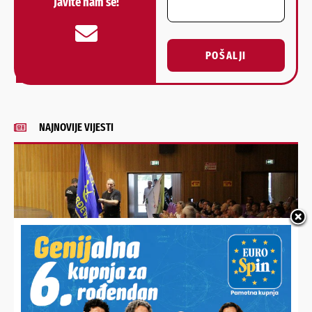
Javite nam se!
POŠALJI
Alternative:
NAJNOVIJE VIJESTI
PRIKAZAN I DOKUMENTARNI FILM O OSLOBAĐANJU KARAULE
U FERDINANDOVCU
Slavi se 35. obljetnica osnutka podravskih braniteljskih
postrojbi