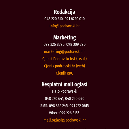
Redakcija
048 220 610, 091 6220 010
@ofni
rh.iksvardop
Marketing
099 326 8396, 098 309 290
@gnitekram
rh.iksvardop
Cjenik Podravski list (tisak)
Cjenik podravski.hr (web)
Cjenik RKC
Besplatni mali oglasi
Halo Podravski!
048 220 641, 048 220 640
SMS: 098 365 245, 091 222 0615
Viber: 099 226 3155
@isalgo.ilam
rh.iksvardop