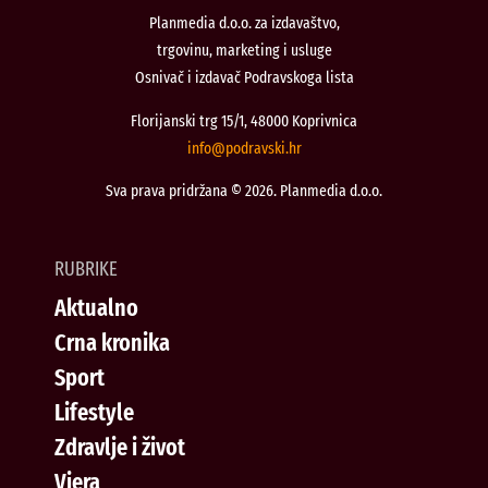
Planmedia d.o.o. za izdavaštvo,
trgovinu, marketing i usluge
Osnivač i izdavač Podravskoga lista
Florijanski trg 15/1, 48000 Koprivnica
@ofni
rh.iksvardop
Sva prava pridržana © 2026. Planmedia d.o.o.
RUBRIKE
Aktualno
Crna kronika
Sport
Lifestyle
Zdravlje i život
Vjera