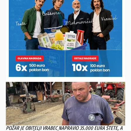
INAČE VOZI ELEKTRIČNI ROMOBIL
Uporni ponavljač prometnih prekršaja umalo ostavio oca
bez Golfa
POŽAR JE OBITELJI VRABEC NAPRAVIO 35.000 EURA ŠTETE, A