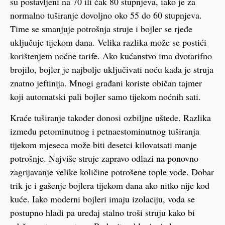
su postavljeni na 70 ili čak 80 stupnjeva, iako je za
normalno tuširanje dovoljno oko 55 do 60 stupnjeva.
Time se smanjuje potrošnja struje i bojler se rjeđe
uključuje tijekom dana. Velika razlika može se postići
korištenjem noćne tarife. Ako kućanstvo ima dvotarifno
brojilo, bojler je najbolje uključivati noću kada je struja
znatno jeftinija. Mnogi građani koriste običan tajmer
koji automatski pali bojler samo tijekom noćnih sati.
Kraće tuširanje također donosi ozbiljne uštede. Razlika
između petominutnog i petnaestominutnog tuširanja
tijekom mjeseca može biti desetci kilovatsati manje
potrošnje. Najviše struje zapravo odlazi na ponovno
zagrijavanje velike količine potrošene tople vode. Dobar
trik je i gašenje bojlera tijekom dana ako nitko nije kod
kuće. Iako moderni bojleri imaju izolaciju, voda se
postupno hladi pa uređaj stalno troši struju kako bi