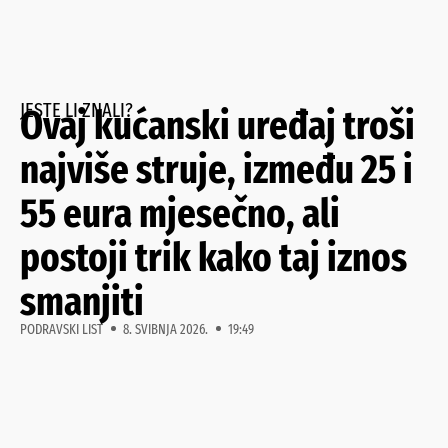
JESTE LI ZNALI?
Ovaj kućanski uređaj troši
najviše struje, između 25 i
55 eura mjesečno, ali
postoji trik kako taj iznos
smanjiti
PODRAVSKI LIST
8. SVIBNJA 2026.
19:49