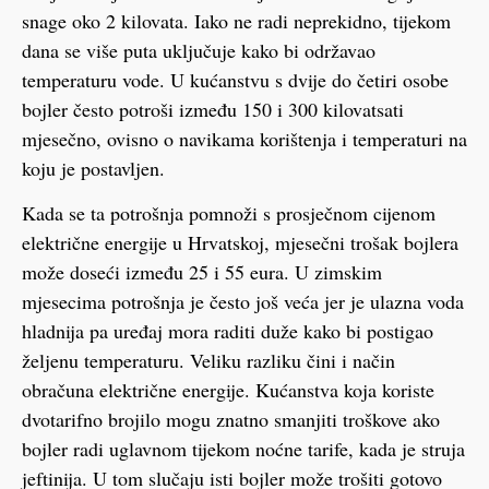
snage oko 2 kilovata. Iako ne radi neprekidno, tijekom
dana se više puta uključuje kako bi održavao
temperaturu vode. U kućanstvu s dvije do četiri osobe
bojler često potroši između 150 i 300 kilovatsati
mjesečno, ovisno o navikama korištenja i temperaturi na
koju je postavljen.
Kada se ta potrošnja pomnoži s prosječnom cijenom
električne energije u Hrvatskoj, mjesečni trošak bojlera
može doseći između 25 i 55 eura. U zimskim
mjesecima potrošnja je često još veća jer je ulazna voda
hladnija pa uređaj mora raditi duže kako bi postigao
željenu temperaturu. Veliku razliku čini i način
obračuna električne energije. Kućanstva koja koriste
dvotarifno brojilo mogu znatno smanjiti troškove ako
bojler radi uglavnom tijekom noćne tarife, kada je struja
jeftinija. U tom slučaju isti bojler može trošiti gotovo