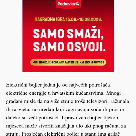
Električni bojler jedan je od najvećih potrošača
električne energije u hrvatskim kućanstvima. Mnogi
građani misle da najviše struje troše televizori, računala
ili rasvjeta, no uređaji koji zagrijavaju vodu ili prostor
daleko su veći potrošači. Upravo zato bojler tijekom
mjeseca može stvoriti značajan dio ukupnog računa za
struju. Prosječan električni bojler u stanu ima grijač