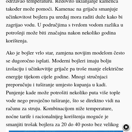
održavao temperaturu. Redovito uklanjanje kamenca
također može pomoći. Kamenac na grijaču smanjuje
učinkovitost bojlera pa uređaj mora raditi duže kako bi
zagrijao vodu. U područjima s tvrdom vodom razlika u
potrošnji može biti značajna nakon nekoliko godina
korištenja.
Ako je bojler vrlo star, zamjena novijim modelom često
se dugoročno isplati. Moderni bojleri imaju bolju
izolaciju i učinkovitije grijače pa troše manje električne
energije tijekom cijele godine. Mnogi stručnjaci
preporučuju i tuširanje umjesto kupanja u kadi.
Punjenje kade može potrošiti nekoliko puta više tople
vode nego prosječno tuširanje, što se direktno vidi na
računu za struju. Kombinacijom niže temperature,
noćne tarife i racionalnijeg korištenja moguće je
smanjiti trošak bojlera za 20 do 40 posto bez velikog
odricanja.