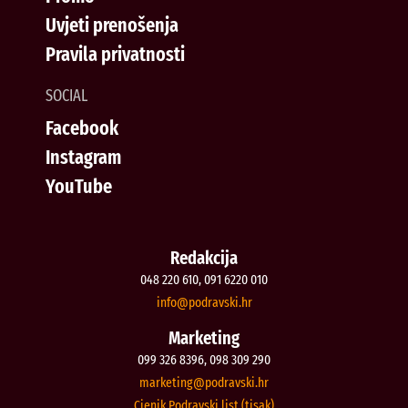
Uvjeti prenošenja
Pravila privatnosti
SOCIAL
Facebook
Instagram
YouTube
Redakcija
048 220 610, 091 6220 010
@ofni
rh.iksvardop
Marketing
099 326 8396, 098 309 290
@gnitekram
rh.iksvardop
Cjenik Podravski list (tisak)