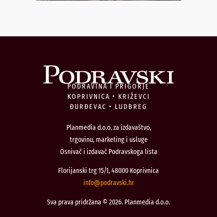
PODRAVINA I PRIGORJE
KOPRIVNICA • KRIŽEVCI
ĐURĐEVAC • LUDBREG
Planmedia d.o.o. za izdavaštvo,
trgovinu, marketing i usluge
Osnivač i izdavač Podravskoga lista
Florijanski trg 15/1, 48000 Koprivnica
@ofni
rh.iksvardop
Sva prava pridržana © 2026. Planmedia d.o.o.