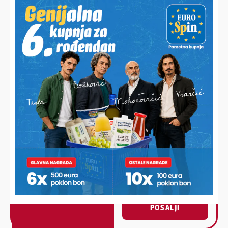
FOTO ilustracija
HALO,
Vaš email
PODRAVSKI!
Imate priču, vijest, fotku
Poruka
ili video?
Nešto vas muči ili želite
nešto/nekoga pohvaliti?
Javite nam se!
POŠALJI
Alternative: