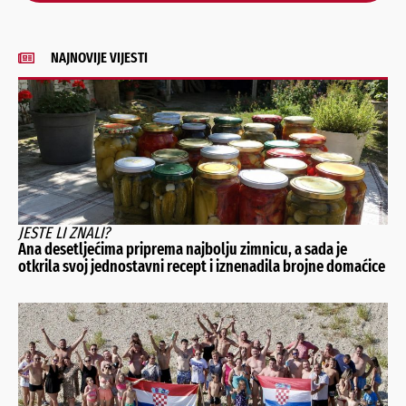
NAJNOVIJE VIJESTI
JESTE LI ZNALI?
Ana desetljećima priprema najbolju zimnicu, a sada je
otkrila svoj jednostavni recept i iznenadila brojne domaćice