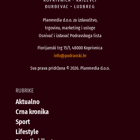
ĐURĐEVAC • LUDBREG
Planmedia d.o.o. za izdavaštvo,
trgovinu, marketing i usluge
Osnivač i izdavač Podravskoga lista
Florijanski trg 15/1, 48000 Koprivnica
@ofni
rh.iksvardop
Sva prava pridržana © 2026. Planmedia d.o.o.
RUBRIKE
Aktualno
Crna kronika
Sport
Lifestyle