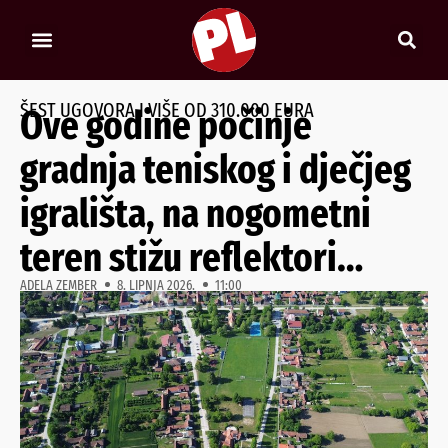
ŠEST UGOVORA I VIŠE OD 310.000 EURA
Ove godine počinje
gradnja teniskog i dječjeg
igrališta, na nogometni
teren stižu reflektori…
ADELA ZEMBER
8. LIPNJA 2026.
11:00