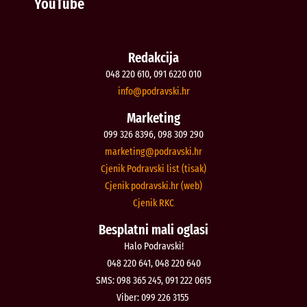
YouTube
Redakcija
048 220 610, 091 6220 010
@ofni
rh.iksvardop
Marketing
099 326 8396, 098 309 290
@gnitekram
rh.iksvardop
Cjenik Podravski list (tisak)
Cjenik podravski.hr (web)
Cjenik RKC
Besplatni mali oglasi
Halo Podravski!
048 220 641, 048 220 640
SMS: 098 365 245, 091 222 0615
Viber: 099 226 3155