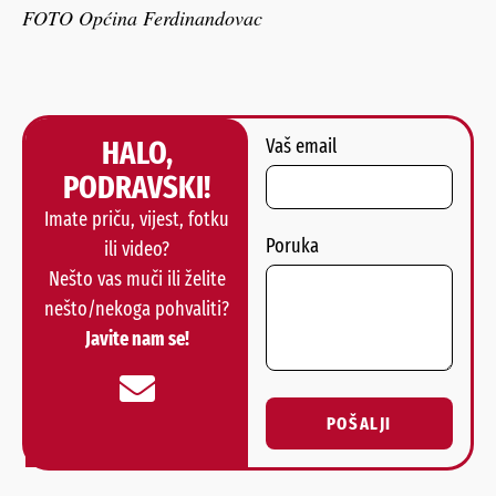
FOTO Općina Ferdinandovac
HALO,
Vaš email
PODRAVSKI!
Imate priču, vijest, fotku
Poruka
ili video?
Nešto vas muči ili želite
nešto/nekoga pohvaliti?
Javite nam se!
POŠALJI
Alternative: