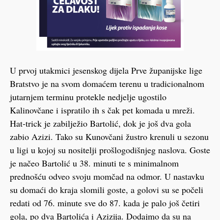
U prvoj utakmici jesenskog dijela Prve županijske lige
Bratstvo je na svom domaćem terenu u tradicionalnom
jutarnjem terminu protekle nedjelje ugostilo
Kalinovčane i ispratilo ih s čak pet komada u mreži.
Hat-trick je zabilježio Bartolić, dok je još dva gola
zabio Azizi. Tako su Kunovčani žustro krenuli u sezonu
u ligi u kojoj su nositelji prošlogodišnjeg naslova. Goste
je načeo Bartolić u 38. minuti te s minimalnom
prednošću odveo svoju momčad na odmor. U nastavku
su domaći do kraja slomili goste, a golovi su se počeli
redati od 76. minute sve do 87. kada je palo još četiri
gola, po dva Bartolića i Azizija. Dodajmo da su na