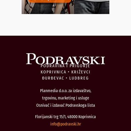
PODRAVINA I PRIGORJE
KOPRIVNICA • KRIŽEVCI
ĐURĐEVAC • LUDBREG
Planmedia d.o.o. za izdavaštvo,
trgovinu, marketing i usluge
Osnivač i izdavač Podravskoga lista
Florijanski trg 15/1, 48000 Koprivnica
@ofni
rh.iksvardop