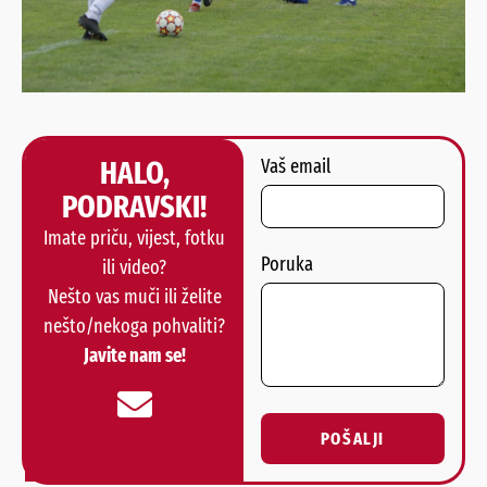
HALO,
Vaš email
PODRAVSKI!
Imate priču, vijest, fotku
Poruka
ili video?
Nešto vas muči ili želite
nešto/nekoga pohvaliti?
Javite nam se!
POŠALJI
Alternative: