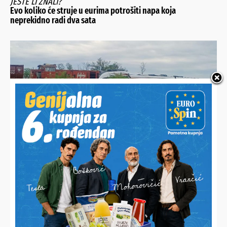
JESTE LI ZNALI?
Evo koliko će struje u eurima potrošiti napa koja
neprekidno radi dva sata
PRUGA JE ZATVORENA
Sudar putničkog i teretnog vlaka kod Križevaca