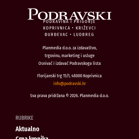
PODRAVINA I PRIGORJE
KOPRIVNICA • KRIŽEVCI
ĐURĐEVAC • LUDBREG
Planmedia d.o.o. za izdavaštvo,
trgovinu, marketing i usluge
Osnivač i izdavač Podravskoga lista
Florijanski trg 15/1, 48000 Koprivnica
@ofni
rh.iksvardop
Sva prava pridržana © 2026. Planmedia d.o.o.
RUBRIKE
Aktualno
Crna kronika