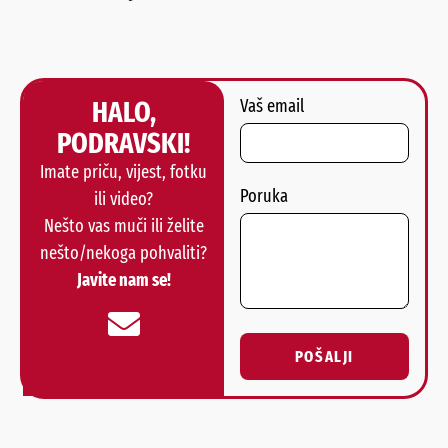
HALO,
Vaš email
PODRAVSKI!
Imate priču, vijest, fotku
Poruka
ili video?
Nešto vas muči ili želite
nešto/nekoga pohvaliti?
Javite nam se!
POŠALJI
Alternative: