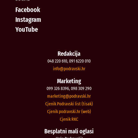
Facebook
Instagram
YouTube
Redakcija
048 220 610, 091 6220 010
@ofni
rh.iksvardop
Marketing
099 326 8396, 098 309 290
@gnitekram
rh.iksvardop
Cjenik Podravski list (tisak)
Cjenik podravski.hr (web)
Cjenik RKC
Besplatni mali oglasi