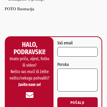
FOTO Ilustracija
HALO,
Vaš email
PODRAVSKI!
Imate priču, vijest, fotku
Poruka
ili video?
Nešto vas muči ili želite
nešto/nekoga pohvaliti?
Javite nam se!
POŠALJI