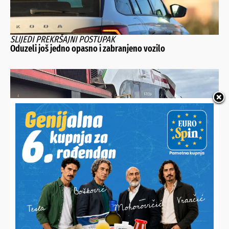
SLIJEDI PREKRŠAJNI POSTUPAK
Oduzeli još jedno opasno i zabranjeno vozilo
NOVI DETALJI SUDARA VLAKOVA
Ozlijeđeno 25 osoba, putničkim vlakom upravljao 61-
godišnjak, teretnim 20-godišnjak