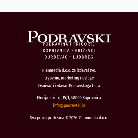
PODRAVINA I PRIGORJE
KOPRIVNICA • KRIŽEVCI
ĐURĐEVAC • LUDBREG
Planmedia d.o.o. za izdavaštvo,
trgovinu, marketing i usluge
Osnivač i izdavač Podravskoga lista
Florijanski trg 15/1, 48000 Koprivnica
@ofni
rh.iksvardop
Sva prava pridržana © 2026. Planmedia d.o.o.