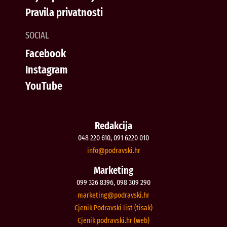
Pravila privatnosti
SOCIAL
Facebook
Instagram
YouTube
Redakcija
048 220 610, 091 6220 010
@ofni
rh.iksvardop
Marketing
099 326 8396, 098 309 290
@gnitekram
rh.iksvardop
Cjenik Podravski list (tisak)
Cjenik podravski.hr (web)