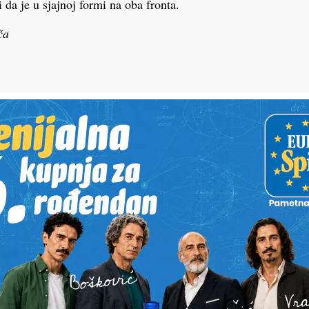
 da je u sjajnoj formi na oba fronta.
ča
PODRAVSKI!
Vaš email
st, fotku ili video?
ili želite nešto/nekoga
Poruka
POŠALJI