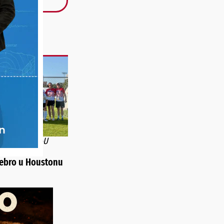
SPJEH U SAD-U
ci osvojili
rebro u Houstonu