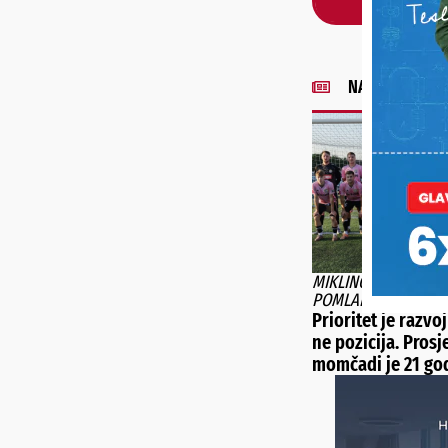
NAJNOVIJE VIJE
MIKLINOVEC DRASTI
POMLADIO MOMČAD
Prioritet je razvoj
ne pozicija. Prosj
momčadi je 21 go