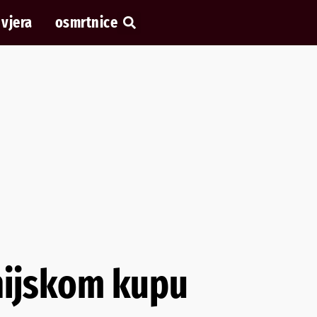
vjera
osmrtnice
nijskom kupu