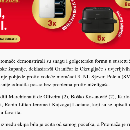
omače demonstrirali su snagu i golgetersku formu u susretu 
ske županije, deklasiravši Graničar iz Okrugljače s uvjerljivi
nje pobjede protiv vodeće momčadi 3. NL Sjever, Poleta (S
snije odradila posao bez problema protiv niželigaša.
dili Marchionatti de Oliveira (2), Boško Kosanović (2), Karl
t, Robin Lilian Jerome i Kajzogaj Luciano, koji su se upisali u 
u favorita.
i između ekipa bila je očita od samog početka, a Pitomača je ru