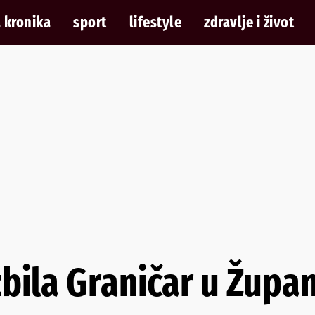
 kronika
sport
lifestyle
zdravlje i život
bila Graničar u Župa