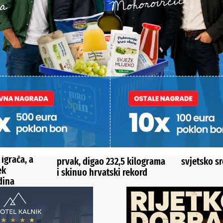
Alternative:
STI
ČNO
U LITVI OSVOJIO ZLATO
POVIJESNI U
Koprivničanac novi europski
Koprivničan
 igrača, a
prvak, digao 232,5 kilograma
svjetsko s
ek
i skinuo hrvatski rekord
dina