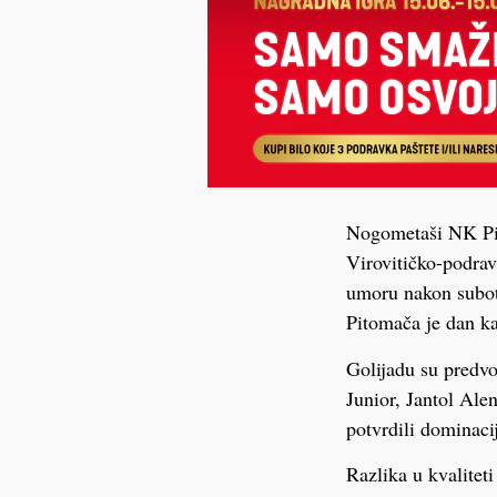
Nogometaši NK Pit
Virovitičko-podrav
umoru nakon subot
Pitomača je dan ka
Golijadu su predvo
Junior, Jantol Alen
potvrdili dominacij
Razlika u kvalitet