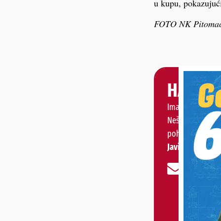
u kupu, pokazujući
FOTO NK Pitoma
HALO, 
Imate priču, vije
Nešto vas muči 
pohvaliti?
Javite nam se!