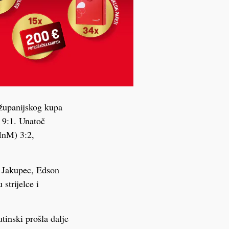
županijskog kupa
h 9:1. Unatoč
MnM) 3:2,
o Jakupec, Edson
strijelce i
tinski prošla dalje