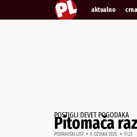
aktualno
crna
POSTIGLI DEVET POGODAKA
Pitomača raz
PODRAVSKI LIST
3. OŽUJKA 2025.
17:23