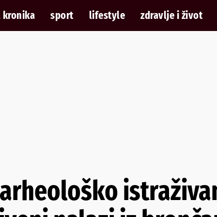
 kronika
sport
lifestyle
zdravlje i život
arheološko istraživa