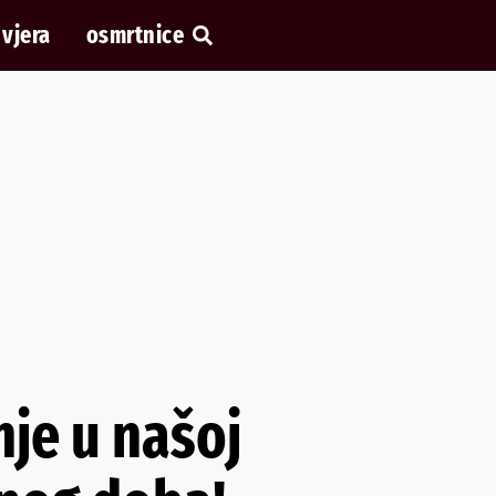
vjera
osmrtnice
nje u našoj