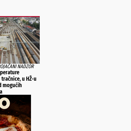
POJAČANI NADZOR
perature
 tračnice, u HŽ-u
d mogućih
a