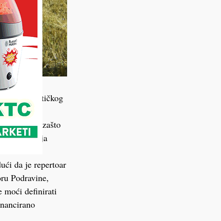
om (kasno)antičkog
tljavanje
oljeća, tj. zašto
m istraživanja
om terenskih
ući da je repertoar
oru Podravine,
 moći definirati
inancirano