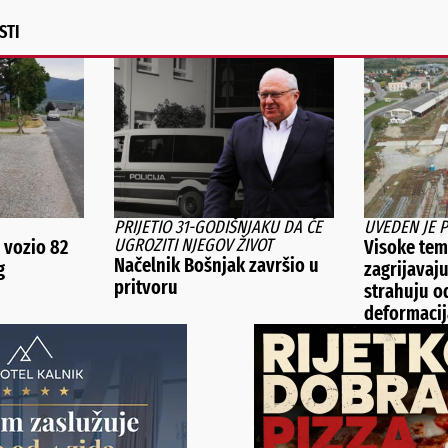
STI
PRIJETIO 31-GODIŠNJAKU DA ĆE
UVEDEN JE 
UGROZITI NJEGOV ŽIVOT
vozio 82
Visoke tem
Načelnik Bošnjak završio u
g
zagrijavaju
pritvoru
strahuju o
deformacij