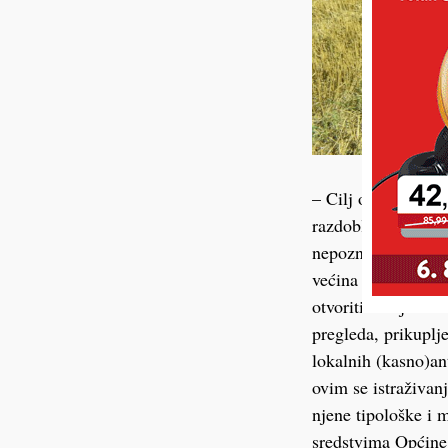
– Cilj ovog istraži
razdoblja, tj. defi
nepoznanice što se
većina njih u to vr
otvoriti manja son
pregleda, prikuplje
lokalnih (kasno)an
ovim se istraživan
njene tipološke i m
sredstvima Općine