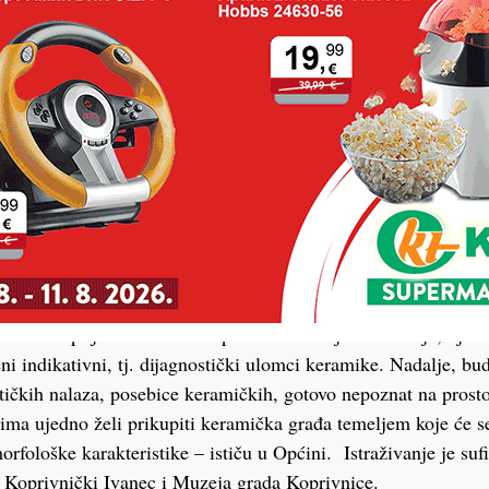
vanja jest utvrđivanje kontinuiteta naseljavanja položaja tijek
nirati do kada je naselje funkcioniralo. Razlog tome jest rasvje
 događa s antičkim naseljima tijekom četvrtog odnosno petog st
ijeme prestaje funkcionirati. Iz navedenog će se razloga tijeko
da na unaprijed definiranom prostoru na kojem su ranije, tijek
ni indikativni, tj. dijagnostički ulomci keramike. Nadalje, bud
tičkih nalaza, posebice keramičkih, gotovo nepoznat na prost
jima ujedno želi prikupiti keramička građa temeljem koje će se
orfološke karakteristike – ističu u Općini. Istraživanje je suf
 Koprivnički Ivanec i Muzeja grada Koprivnice.