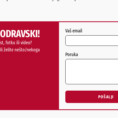
PODRAVSKI!
Vaš email
st, fotku ili video?
ili želite nešto/nekoga
Poruka
POŠALJI
Alternative: