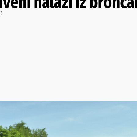
riveni nalazi iz bronč
15