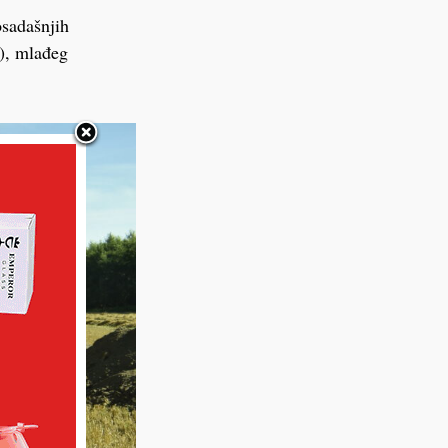
osadašnjih
a), mlađeg