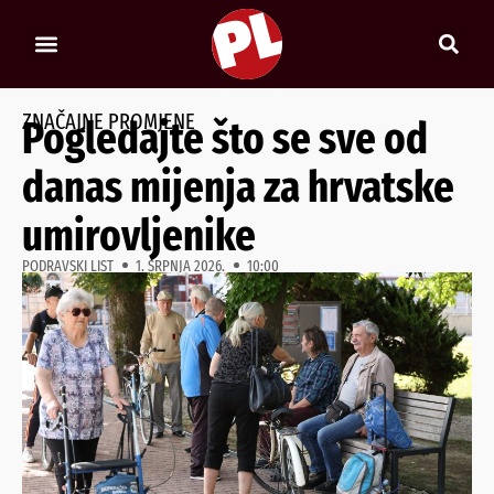
ZNAČAJNE PROMJENE
Pogledajte što se sve od
danas mijenja za hrvatske
umirovljenike
PODRAVSKI LIST
1. SRPNJA 2026.
10:00