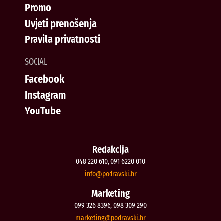
Promo
Uvjeti prenošenja
Pravila privatnosti
SOCIAL
Facebook
Instagram
YouTube
Redakcija
048 220 610, 091 6220 010
@ofni
rh.iksvardop
Marketing
099 326 8396, 098 309 290
@gnitekram
rh.iksvardop