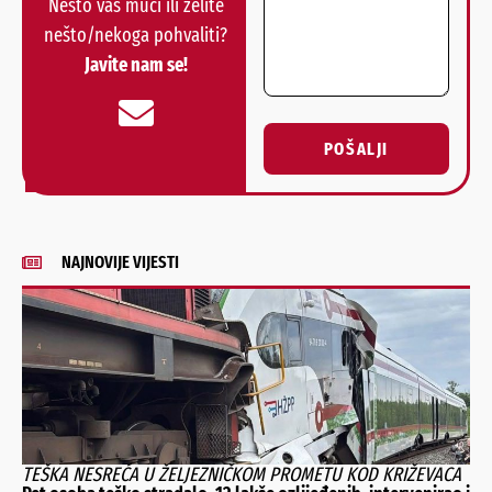
Nešto vas muči ili želite
nešto/nekoga pohvaliti?
Javite nam se!
POŠALJI
Alternative:
NAJNOVIJE VIJESTI
TEŠKA NESREĆA U ŽELJEZNIČKOM PROMETU KOD KRIŽEVACA