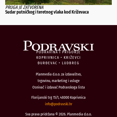
PRUGA JE ZATVORENA
Sudar putničkog i teretnog vlaka kod Križevaca
PODRAVINA I PRIGORJE
KOPRIVNICA • KRIŽEVCI
ĐURĐEVAC • LUDBREG
Planmedia d.o.o. za izdavaštvo,
trgovinu, marketing i usluge
Osnivač i izdavač Podravskoga lista
Florijanski trg 15/1, 48000 Koprivnica
@ofni
rh.iksvardop
Sva prava pridržana © 2026. Planmedia d.o.o.