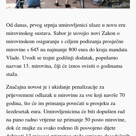
Od danas, prvog srpnja umirovljenici ulaze u novu eru
mirovinskog sustava. Sabor je usvojio novi Zakon o
mirovinskom osiguranju s ciljem podizanja prosječne
mirovine s 645 na najmanje 800 eura do kraja mandata
Vlade. Uvodi se trajni godišnji dodatak, popularno
nazvan 13. mirovina, čiji će iznos ovisiti o godinama
staža.
Značajna novost je i ukidanje penalizacije za
prijevremeni odlazak u mirovinu za sve koji navrše 70
godina, što će im primanja povećati u prosjeku za
šezdesetak eura. Umirovljenicima će biti dopušten rad
na puno radno vrijeme uz primanje 50 posto mirovine,
dok će majke za svako rođeno ili posvojeno dijete
dobivati 12 mjeseci priznatog staža umjesto dosadašnjih