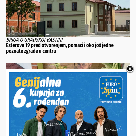
BRIGA O GRADSKOJ BAŠTINI
Esterova 19 pred otvorenjem, pomaci i oko još jedne
poznate zgrade u centru
OD RADA I TRUDA OSTALE SU SAMO PUNE NJIVE
Nitko ne želi otkupiti Josipovih 5.000 klipova kukuruza
šećerca pa ih sada besplatno dijeli