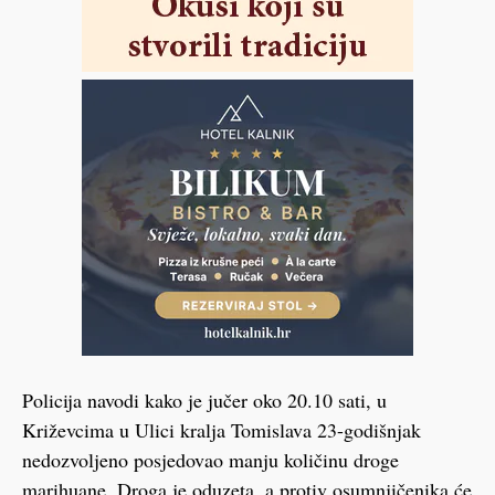
Policija navodi kako je jučer oko 20.10 sati, u
Križevcima u Ulici kralja Tomislava 23-godišnjak
nedozvoljeno posjedovao manju količinu droge
marihuane. Droga je oduzeta, a protiv osumnjičenika će