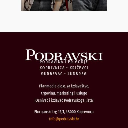
PODRAVINA I PRIGORJE
KOPRIVNICA • KRIŽEVCI
ĐURĐEVAC • LUDBREG
Planmedia d.o.o. za izdavaštvo,
trgovinu, marketing i usluge
Osnivač i izdavač Podravskoga lista
Florijanski trg 15/1, 48000 Koprivnica
@ofni
rh.iksvardop