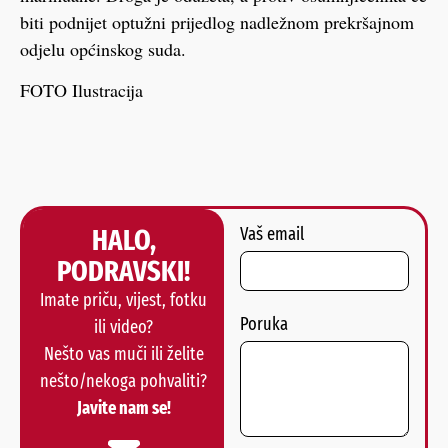
biti podnijet optužni prijedlog nadležnom prekršajnom
odjelu općinskog suda.
FOTO Ilustracija
HALO,
Vaš email
PODRAVSKI!
Imate priču, vijest, fotku
Poruka
ili video?
Nešto vas muči ili želite
nešto/nekoga pohvaliti?
Javite nam se!