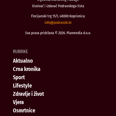
Osnivač i izdavač Podravskoga lista
Florijanski trg 15/1, 48000 Koprivnica
@ofni
rh.iksvardop
Sva prava pridržana © 2026. Planmedia d.o.o.
RUBRIKE
Aktualno
Crna kronika
Sport
Lifestyle
Zdravlje i život
Vjera
Osmrtnice