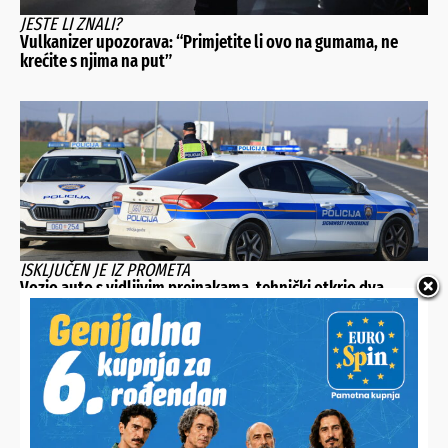
JESTE LI ZNALI?
Vulkanizer upozorava: “Primjetite li ovo na gumama, ne
krećite s njima na put”
ISKLJUČEN JE IZ PROMETA
Vozio auto s vidljivim preinakama, tehnički otkrio dva
opasna i niz većih nedostataka