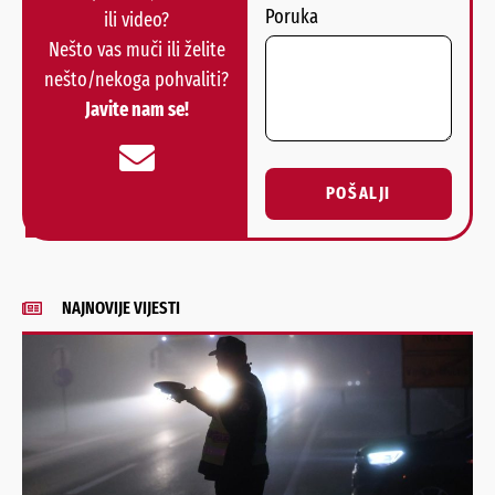
Poruka
ili video?
Nešto vas muči ili želite
nešto/nekoga pohvaliti?
Javite nam se!
POŠALJI
Alternative:
NAJNOVIJE VIJESTI