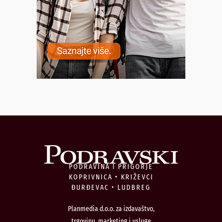
PODRAVINA I PRIGORJE
KOPRIVNICA • KRIŽEVCI
ĐURĐEVAC • LUDBREG
Planmedia d.o.o. za izdavaštvo,
trgovinu, marketing i usluge