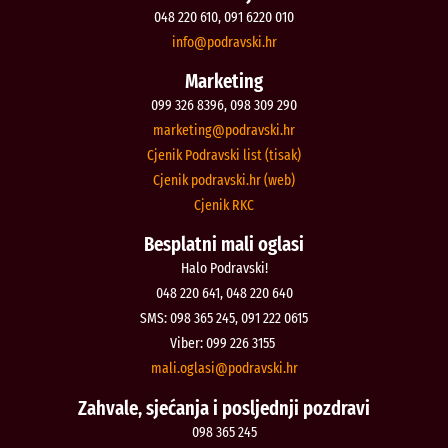
048 220 610, 091 6220 010
@ofni
rh.iksvardop
Marketing
099 326 8396, 098 309 290
@gnitekram
rh.iksvardop
Cjenik Podravski list (tisak)
Cjenik podravski.hr (web)
Cjenik RKC
Besplatni mali oglasi
Halo Podravski!
048 220 641, 048 220 640
SMS: 098 365 245, 091 222 0615
Viber: 099 226 3155
@isalgo.ilam
rh.iksvardop
Zahvale, sjećanja i posljednji pozdravi
098 365 245