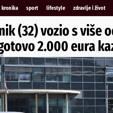
 kronika
sport
lifestyle
zdravlje i život
ik (32) vozio s više o
 gotovo 2.000 eura k
:00