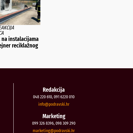
EAKCIJA
CA
 na instalacijama
ejner reciklažnog
Redakcija
048 220 610, 091 6220 010
@ofni
rh.iksvardop
Marketing
099 326 8396, 098 309 290
@gnitekram
rh.iksvardop