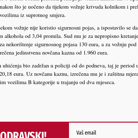
nakon što je uočeno da tijekom vožnje krivuda kolnikom i pre
vozilima iz suprotnog smjera.
jekom vožnje nije koristio sigurnosni pojas, a ispostavilo se d
m alkohola od 3,04 promila. Sud mu je za nepropisno kretanj
za nekorištenje sigurnosnog pojasa 130 eura, a za vožnju pod
zrečena jedinstvena novčana kazna od 1.960 eura.
 uhićenja bio zadržan u policiji od do podneva, taj je period 
920,18 eura. Uz novčanu kaznu, izrečena mu je i zaštitna mjer
im vozilima B kategorije u trajanju od dva mjeseca.
PODRAVSKI!
Vaš email