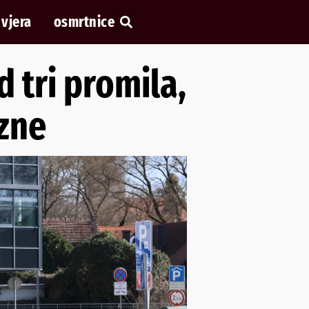
vjera
osmrtnice
d tri promila,
azne