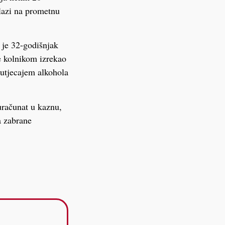
lazi na prometnu
a je 32-godišnjak
e kolnikom izrekao
 utjecajem alkohola
uračunat u kaznu,
a zabrane