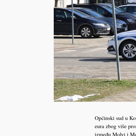
Općinski sud u Kop
eura zbog više prom
između Molvi i Mol