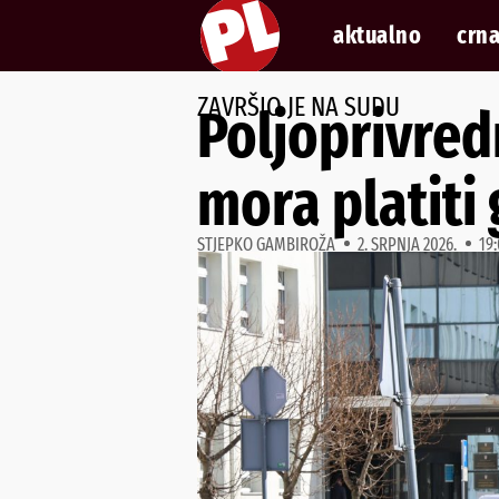
aktualno
crna
ZAVRŠIO JE NA SUDU
Poljoprivredn
mora platiti
STJEPKO GAMBIROŽA
2. SRPNJA 2026.
19