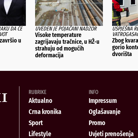
JAKU DA ĆE
UVEDEN JE POJAČANI NADZOR
USPJEŠNA R
IVOT
VATROGASA
Visoke temperature
završio u
Zbog kvara
zagrijavaju tračnice, u HŽ-u
gorio kont
strahuju od mogućih
dvorišta
deformacija
RUBRIKE
INFO
Aktualno
Impressum
Crna kronika
Oglašavanje
Sport
Promo
Lifestyle
Uvjeti prenošenja