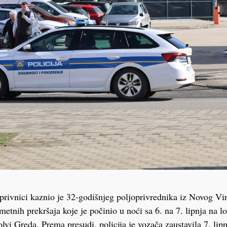
rivnici kaznio je 32-godišnjeg poljoprivrednika iz Novog Vi
etnih prekršaja koje je počinio u noći sa 6. na 7. lipnja na lo
vi Greda. Prema presudi, policija je vozača zaustavila 7. lip