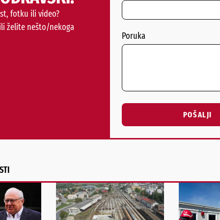
st, fotku ili video?
ili želite nešto/nekoga
Poruka
POŠALJI
Alternative:
STI