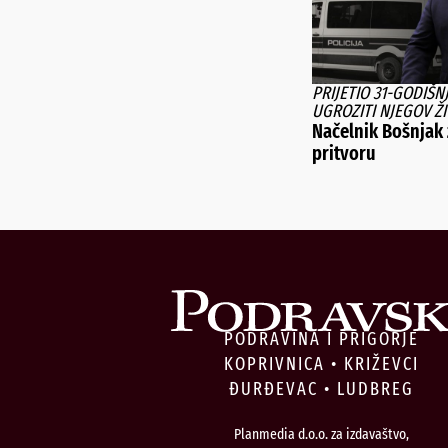
PRIJETIO 31-GODIŠN
UGROZITI NJEGOV Ž
Načelnik Bošnjak 
pritvoru
PODRAVINA I PRIGORJE
KOPRIVNICA • KRIŽEVCI
ĐURĐEVAC • LUDBREG
Planmedia d.o.o. za izdavaštvo,