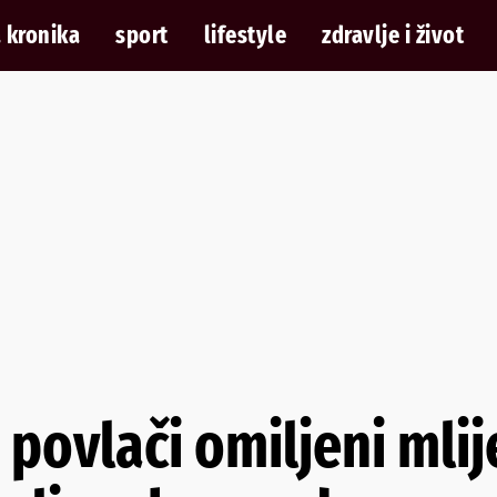
 kronika
sport
lifestyle
zdravlje i život
 povlači omiljeni mlij