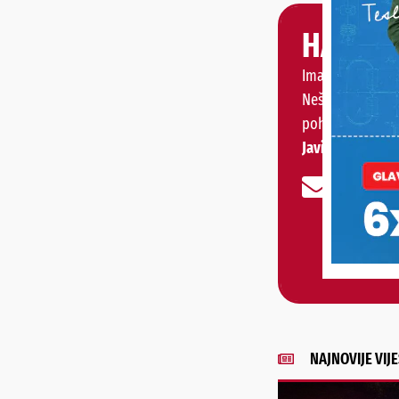
HALO, 
Imate priču, vije
Nešto vas muči 
pohvaliti?
Javite nam se!
NAJNOVIJE VIJE