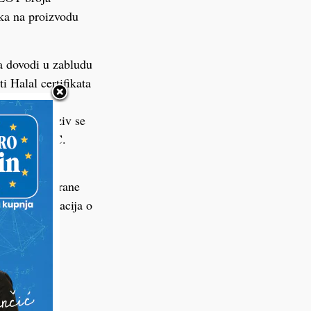
aka na proizvodu
a dovodi u zabludu
i Halal certifikata
jesto. Opoziv se
javio je KTC.
 skladu s
otrošačima hrane
 više informacija o