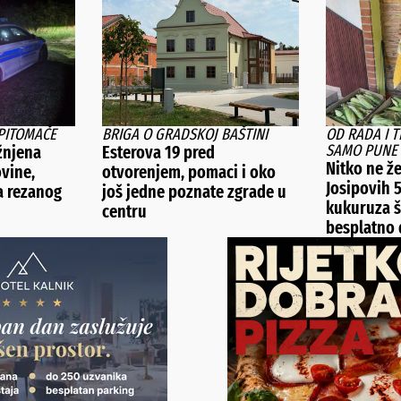
PITOMAČE
BRIGA O GRADSKOJ BAŠTINI
OD RADA I 
SAMO PUNE 
žnjena
Esterova 19 pred
Nitko ne že
ovine,
otvorenjem, pomaci i oko
Josipovih 
la rezanog
još jedne poznate zgrade u
kukuruza š
centru
besplatno d