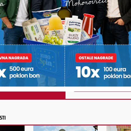
PODRAVSKI!
Vaš email
st, fotku ili video?
ili želite nešto/nekoga
Poruka
POŠALJI
Alternative:
STI