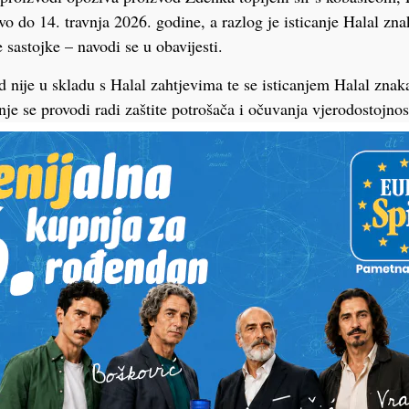
vo do 14. travnja 2026. godine, a razlog je isticanje Halal zn
e sastojke – navodi se u obavijesti.
 nije u skladu s Halal zahtjevima te se isticanjem Halal znak
je se provodi radi zaštite potrošača i očuvanja vjerodostojnost
iranja. Ukoliko ste predmetni proizvod navedenog LOT-
jnim mjestima KTC-a, molimo da nam se javite na prodajno m
izvod navedenog LOT-a koja se navodi u ovoj obavijesti”, ob
dstavlja ukupnost karakteristika proizvoda ili usluga koje su u
a i ispunjavaju atribute kvalitete te su kao takvi dopušteni p
vjesti, navodi se na stranici Made in Croatia, gdje je dostupno