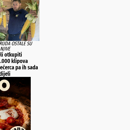
TRUDA OSTALE SU
NJIVE
li otkupiti
5.000 klipova
ećerca pa ih sada
ijeli