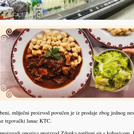
eni, mliječni proizvod povučen je iz prodaje zbog jednog ne
 se trgovački lanac KTC.
proizvodi opoziva proizvod Zdenka topljeni sir s kobasicom,