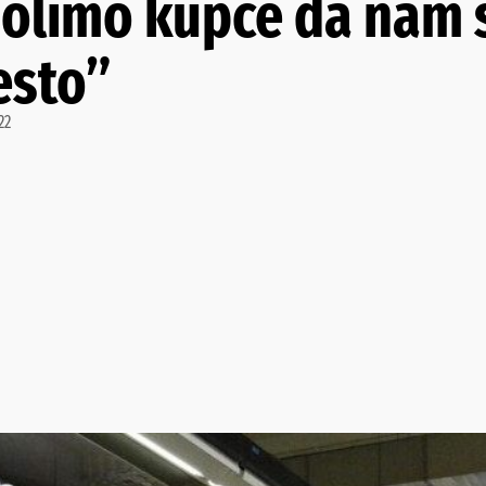
olimo kupce da nam s
esto”
22