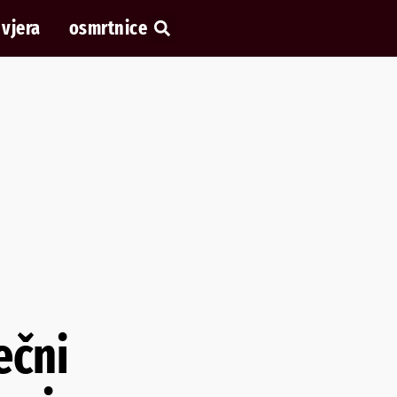
vjera
osmrtnice
ečni