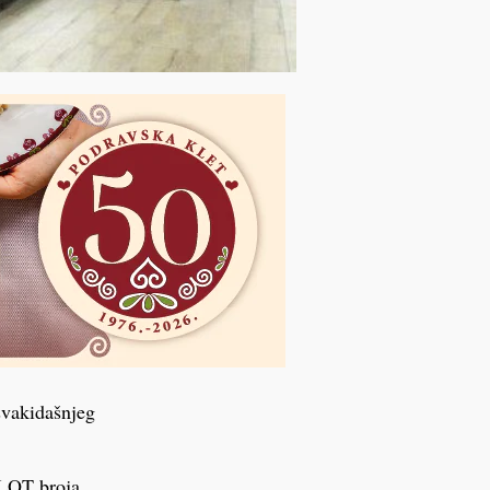
svakidašnjeg
 LOT broja