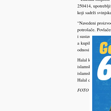
250414, upotreblji
koji sadrži svinjsk
“Navedeni proizvod
potrošače. Povlačen
i sustava certific
a kupili na proda
odnosi samo na pro
Halal kvaliteta pre
islamskim propisim
islamske vjeroispo
Halal certifikatu.
FOTO ilustracija