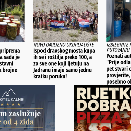
NOVO OMILJENO OKUPLJALIŠTE
IZBJEGNITE
PUTOVANJU
 priprema
Ispod dravskog mosta kupa
Poznati au
a sada je
ih se i roštilja preko 100, a
“Prije odl
ostavni
za sve one koji ljetuju na
pet stvari
a brojne
Jadranu imaju samo jednu
provjerite,
kratku poruku!
posebno ob