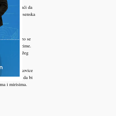
dnica, a budući da
i pouzdan. Jesenska
ostoru može
istopadu, brzo se
oteškoća prezime.
eme kada svježeg
proljeće. Lukovice
lje hlađenja da bi
ama i mirisima.