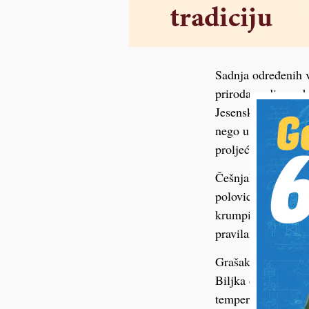
Sadnja određenih v
priroda nudi poseb
Jesenske temperatur
nego u toplijem di
proljeće.
Češnjak je jedno o
polovici listopada
krumpira, kupusnja
pravilan razmak, r
Grašak posađen u li
Biljka dobro podno
temperature podign