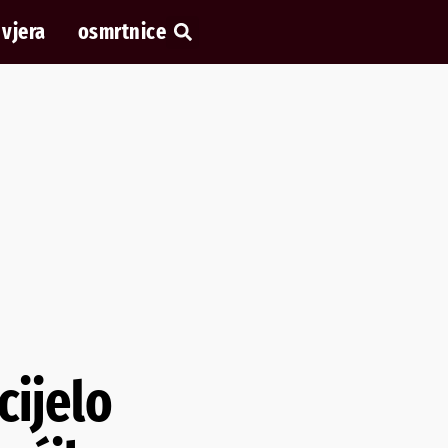
vjera
osmrtnice
cijelo