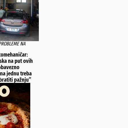
 PROBLEME NA
tomehaničar:
aska na put ovih
 obavezno
 na jednu treba
ratiti pažnju”