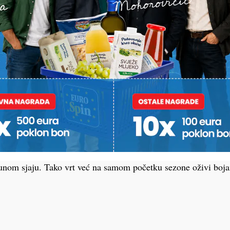
 kultura koja se uspješno sadi u jesen. Najbolje uspijeva iz sa
perature i do minus dvadeset stupnjeva, izuzetno je otporan 
dobar razvoj korijena na otvorenom, dok se u zatvorenom pr
 opskrbu svježim lišćem.
vrsta izvrsno podnosi jesenje uvjete. Posijana ili posađena u l
ći povoljnim temperaturama i vlazi u tlu, a mlade biljke bez p
ne i svježe listove ili glavice, što je posebno vrijedno u vrij
ilju.
ad je pravi trenutak i za sadnju cvijeća koje će procvjetati u 
 zumbula i šafrana upravo u jesen trebaju proći prirodno razdob
punom sjaju. Tako vrt već na samom početku sezone oživi boj