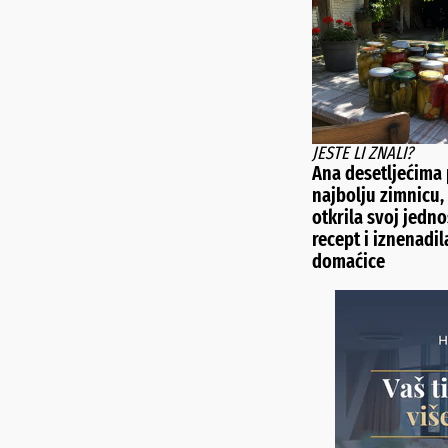
JESTE LI ZNALI?
Ana desetljećima
najbolju zimnicu, 
otkrila svoj jedn
recept i iznenadil
domaćice