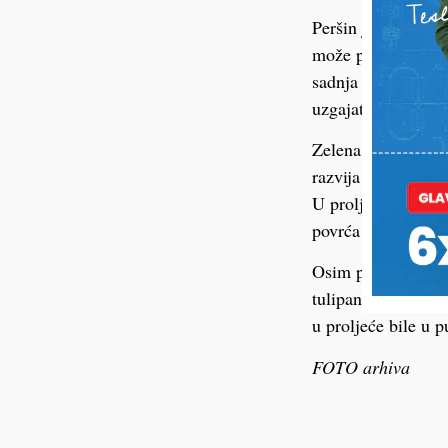
Peršin je još jedna
može podnijeti tem
sadnja omogućuje 
uzgajati za stalnu
Zelena salata svih 
razvija zahvaljuju
U proljeće daju soč
povrća nema u izob
Osim povrća, listop
tulipana, narcisa,
u proljeće bile u 
FOTO arhiva