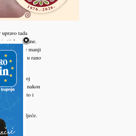
r upravo tada
aju tijekom zime.
i štetnika je manji
rav urod već u rano
aditi u drugoj
a ako se sadi nakon
sunčano mjesto i
ljeta.
e sije u proljeće.
proljeće