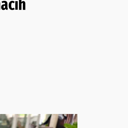
maćih