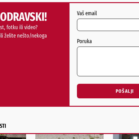
PODRAVSKI!
Vaš email
st, fotku ili video?
ili želite nešto/nekoga
Poruka
POŠALJI
Alternative:
STI