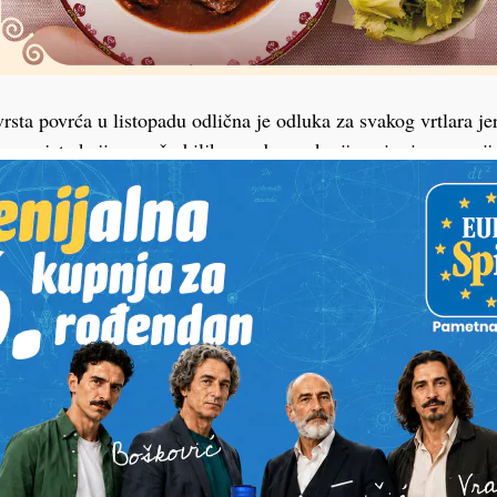
rsta povrća u listopadu odlična je odluka za svakog vrtlara je
ne uvjete koji pomažu biljkama da se ukorijene i mirno razvij
e su umjerene, tlo zadržava dovoljno vlage, a pritisak bolesti 
jelu godine. Na taj način stvara se čvrsta osnova za bogat i zd
d najzahvalnijih povrća za jesensku sadnju. Najbolje ga je pos
, u plodno, rahlo i dovoljno vlažno tlo. Posebno dobro uspijev
ča, mrkve, tikvica, salate ili krastavaca. Ako mu se osigura 
azvija krupne i zdrave glavice spremne za berbu već početkom 
stopadu daje raniji, obilniji i kvalitetniji prinos od onog koji s
si hladnoću i tijekom zime razvija snažan korijen. Kada se u 
u, brzo raste i donosi mahune pune okusa i hranjivih tvari.