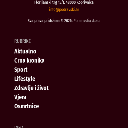
Florijanski trg 15/1, 48000 Koprivnica
@ofni
rh.iksvardop
Sva prava pridržana © 2026. Planmedia d.o.o.
RUBRIKE
Aktualno
Crna kronika
Sport
Lifestyle
Zdravlje i život
Vjera
Osmrtnice
INFO