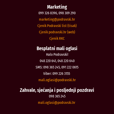
Marketing
099 326 8396, 098 309 290
@gnitekram
rh.iksvardop
Cjenik Podravski list (tisak)
Cjenik podravski.hr (web)
Cjenik RKC
Besplatni mali oglasi
Halo Podravski!
048 220 641, 048 220 640
SMS: 098 365 245, 091 222 0615
Viber: 099 226 3155
@isalgo.ilam
rh.iksvardop
Zahvale, sjećanja i posljednji pozdravi
098 365 245
@isalgo.ilam
rh.iksvardop