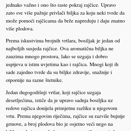
jednako važno i ono što raste pokraj rajčice. Upravo
zato sve više pažnje privlači biljka za koju neki tvrde da
može pomoći rajčicama da brže napreduju i daju znatno
više plodova.
Prema iskustvima brojnih vrtlara, bosiljak je jedan od
najboljih susjeda rajčice. Ova aromatična biljka ne
zauzima mnogo prostora, lako se uzgaja i dobro
uspijeva u istim uvjetima kao i rajčica. Mnogi koji ih
sade zajedno tvrde da su biljke zdravije, snažnije i
otpornije na razne štetnike.
Jedan dugogodišnji vrtlar, koji rajčice uzgaja
desetljećima, ističe da je upravo sadnja bosiljka uz
redove rajčica donijela primjetnu razliku u njegovom
vrtu. Prema njegovim riječima, rajčice su razvile bujnije
grmove, a broj plodova bio je osjetno veći nego na