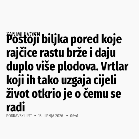
ZANIMLJIVOSTI
Postoji biljka pored koje
rajčice rastu brže i daju
duplo više plodova. Vrtlar
koji ih tako uzgaja cijeli
život otkrio je o čemu se
radi
PODRAVSKI LIST
13. LIPNJA 2026.
06:41