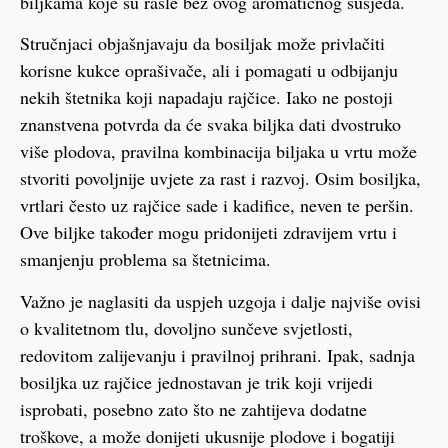
biljkama koje su rasle bez ovog aromatičnog susjeda.
Stručnjaci objašnjavaju da bosiljak može privlačiti
korisne kukce oprašivače, ali i pomagati u odbijanju
nekih štetnika koji napadaju rajčice. Iako ne postoji
znanstvena potvrda da će svaka biljka dati dvostruko
više plodova, pravilna kombinacija biljaka u vrtu može
stvoriti povoljnije uvjete za rast i razvoj. Osim bosiljka,
vrtlari često uz rajčice sade i kadifice, neven te peršin.
Ove biljke također mogu pridonijeti zdravijem vrtu i
smanjenju problema sa štetnicima.
Važno je naglasiti da uspjeh uzgoja i dalje najviše ovisi
o kvalitetnom tlu, dovoljno sunčeve svjetlosti,
redovitom zalijevanju i pravilnoj prihrani. Ipak, sadnja
bosiljka uz rajčice jednostavan je trik koji vrijedi
isprobati, posebno zato što ne zahtijeva dodatne
troškove, a može donijeti ukusnije plodove i bogatiji