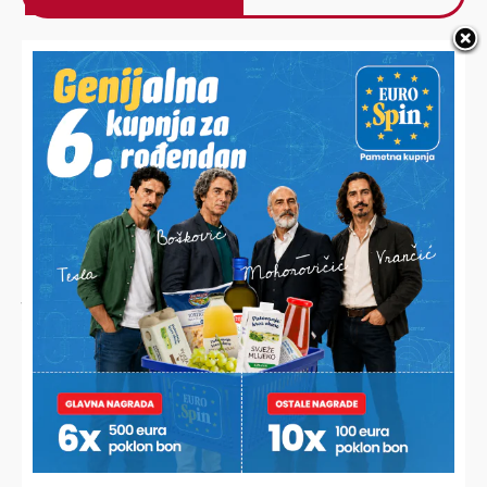
Alternative:
NAJNOVIJE VIJESTI
JESTE LI ZNALI?
Ana desetljećima priprema najbolju zimnicu, a sada je
otkrila svoj jednostavni recept i iznenadila brojne domaćice