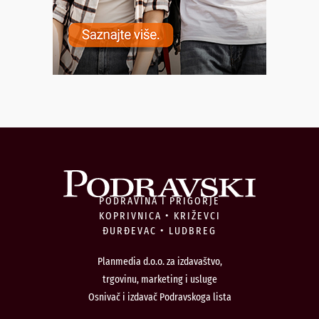
PODRAVINA I PRIGORJE
KOPRIVNICA • KRIŽEVCI
ĐURĐEVAC • LUDBREG
Planmedia d.o.o. za izdavaštvo,
trgovinu, marketing i usluge
Osnivač i izdavač Podravskoga lista