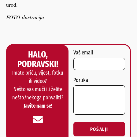
urod.
FOTO ilustracija
HALO,
Vaš email
PODRAVSKI!
Imate priču, vijest, fotku
Poruka
ili video?
Nešto vas muči ili želite
nešto/nekoga pohvaliti?
Javite nam se!
POŠALJI