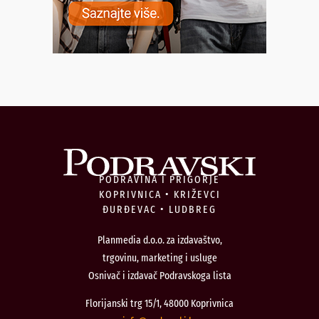
PODRAVINA I PRIGORJE
KOPRIVNICA • KRIŽEVCI
ĐURĐEVAC • LUDBREG
Planmedia d.o.o. za izdavaštvo,
trgovinu, marketing i usluge
Osnivač i izdavač Podravskoga lista
Florijanski trg 15/1, 48000 Koprivnica