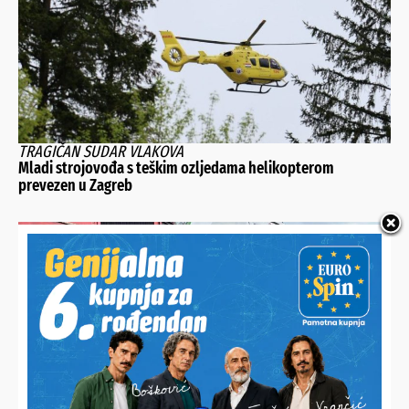
TRAGIČAN SUDAR VLAKOVA
Mladi strojovođa s teškim ozljedama helikopterom
prevezen u Zagreb
TEŠKA NESREĆA U ŽELJEZNIČKOM PROMETU KOD KRIŽEVACA
Pet osoba teško stradalo, 12 lakše ozlijeđenih, intervenirao i