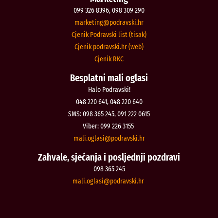
099 326 8396, 098 309 290
@gnitekram
rh.iksvardop
Cjenik Podravski list (tisak)
Cjenik podravski.hr (web)
Cjenik RKC
Besplatni mali oglasi
Halo Podravski!
048 220 641, 048 220 640
SMS: 098 365 245, 091 222 0615
Viber: 099 226 3155
@isalgo.ilam
rh.iksvardop
Zahvale, sjećanja i posljednji pozdravi
098 365 245
@isalgo.ilam
rh.iksvardop