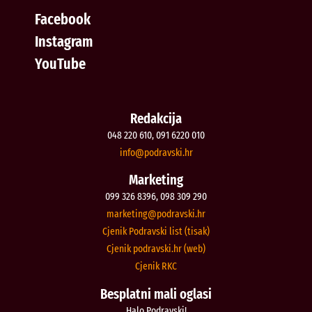
Facebook
Instagram
YouTube
Redakcija
048 220 610, 091 6220 010
@ofni
rh.iksvardop
Marketing
099 326 8396, 098 309 290
@gnitekram
rh.iksvardop
Cjenik Podravski list (tisak)
Cjenik podravski.hr (web)
Cjenik RKC
Besplatni mali oglasi
Halo Podravski!