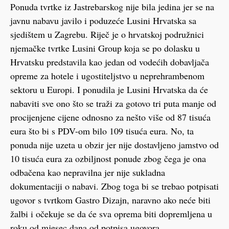
Ponuda tvrtke iz Jastrebarskog nije bila jedina jer se na
javnu nabavu javilo i poduzeće Lusini Hrvatska sa
sjedištem u Zagrebu. Riječ je o hrvatskoj podružnici
njemačke tvrtke Lusini Group koja se po dolasku u
Hrvatsku predstavila kao jedan od vodećih dobavljača
opreme za hotele i ugostiteljstvo u neprehrambenom
sektoru u Europi. I ponudila je Lusini Hrvatska da će
nabaviti sve ono što se traži za gotovo tri puta manje od
procijenjene cijene odnosno za nešto više od 87 tisuća
eura što bi s PDV-om bilo 109 tisuća eura. No, ta
ponuda nije uzeta u obzir jer nije dostavljeno jamstvo od
10 tisuća eura za ozbiljnost ponude zbog čega je ona
odbačena kao nepravilna jer nije sukladna
dokumentaciji o nabavi. Zbog toga bi se trebao potpisati
ugovor s tvrtkom Gastro Dizajn, naravno ako neće biti
žalbi i očekuje se da će sva oprema biti dopremljena u
roku od mjesec dana od potpisa ugovora.