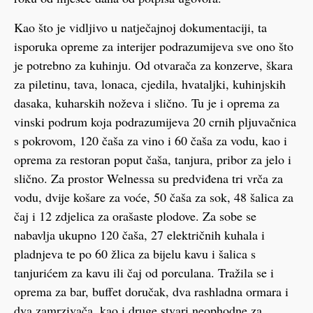
Kao što je vidljivo u natječajnoj dokumentaciji, ta
isporuka opreme za interijer podrazumijeva sve ono što
je potrebno za kuhinju. Od otvarača za konzerve, škara
za piletinu, tava, lonaca, cjedila, hvataljki, kuhinjskih
dasaka, kuharskih noževa i slično. Tu je i oprema za
vinski podrum koja podrazumijeva 20 crnih pljuvačnica
s pokrovom, 120 čaša za vino i 60 čaša za vodu, kao i
oprema za restoran poput čaša, tanjura, pribor za jelo i
slično. Za prostor Welnessa su predviđena tri vrča za
vodu, dvije košare za voće, 50 čaša za sok, 48 šalica za
čaj i 12 zdjelica za orašaste plodove. Za sobe se
nabavlja ukupno 120 čaša, 27 električnih kuhala i
pladnjeva te po 60 žlica za bijelu kavu i šalica s
tanjurićem za kavu ili čaj od porculana. Tražila se i
oprema za bar, buffet doručak, dva rashladna ormara i
dva zamrzivača, kao i druge stvari neophodne za