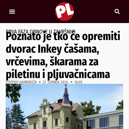
PRVA FAZA OBNOVE U ZAVRŠNICI
Poznato je tko će opremiti
dvorac Inkey čašama,
vrčevima, škarama za
piletinu i pljuvačnicama
STJEPKO GAMBIROŽA
27. SVIBNJA 2026.
16:00