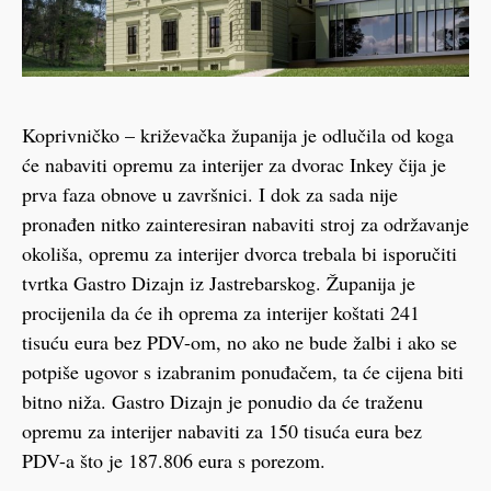
Koprivničko – križevačka županija je odlučila od koga
će nabaviti opremu za interijer za dvorac Inkey čija je
prva faza obnove u završnici. I dok za sada nije
pronađen nitko zainteresiran nabaviti stroj za održavanje
okoliša, opremu za interijer dvorca trebala bi isporučiti
tvrtka Gastro Dizajn iz Jastrebarskog. Županija je
procijenila da će ih oprema za interijer koštati 241
tisuću eura bez PDV-om, no ako ne bude žalbi i ako se
potpiše ugovor s izabranim ponuđačem, ta će cijena biti
bitno niža. Gastro Dizajn je ponudio da će traženu
opremu za interijer nabaviti za 150 tisuća eura bez
PDV-a što je 187.806 eura s porezom.