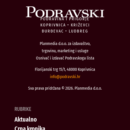
PODRAVINA I PRIGORJE
KOPRIVNICA • KRIŽEVCI
ĐURĐEVAC • LUDBREG
Planmedia d.o.o. za izdavaštvo,
trgovinu, marketing i usluge
Osnivač i izdavač Podravskoga lista
Florijanski trg 15/1, 48000 Koprivnica
@ofni
rh.iksvardop
Sva prava pridržana © 2026. Planmedia d.o.o.
RUBRIKE
Aktualno
Crna kronika