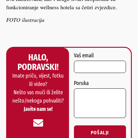
funkcioniranje wellness hotela sa četiri zvjezdice.
FOTO ilustracija
HALO,
Vaš email
PODRAVSKI!
Imate priču, vijest, fotku
Poruka
ili video?
Nešto vas muči ili želite
nešto/nekoga pohvaliti?
Javite nam se!
POŠALJI