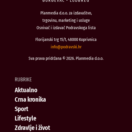
ĐURĐEVAC • LUDBREG
Planmedia d.o.o. za izdavaštvo,
trgovinu, marketing i usluge
Osnivač i izdavač Podravskoga lista
Florijanski trg 15/1, 48000 Koprivnica
@ofni
rh.iksvardop
Sva prava pridržana © 2026. Planmedia d.o.o.
RUBRIKE
Aktualno
Crna kronika
Sport
Lifestyle
Zdravlje i život