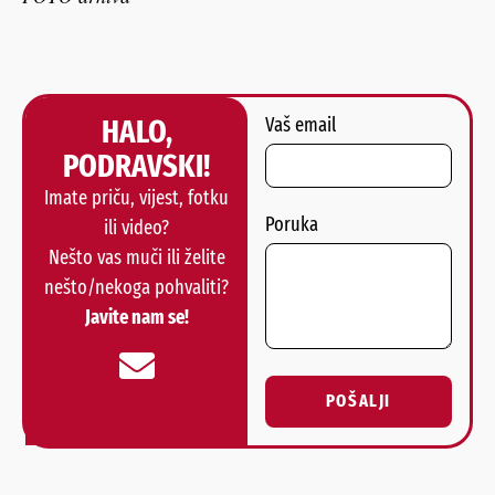
HALO,
Vaš email
PODRAVSKI!
Imate priču, vijest, fotku
Poruka
ili video?
Nešto vas muči ili želite
nešto/nekoga pohvaliti?
Javite nam se!
POŠALJI
Alternative: