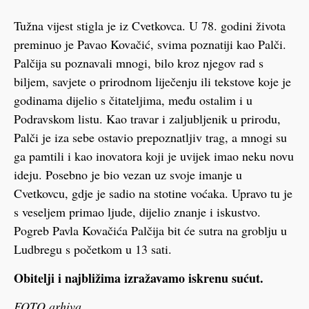
Tužna vijest stigla je iz Cvetkovca. U 78. godini života
preminuo je Pavao Kovačić, svima poznatiji kao Palči.
Palčija su poznavali mnogi, bilo kroz njegov rad s
biljem, savjete o prirodnom liječenju ili tekstove koje je
godinama dijelio s čitateljima, među ostalim i u
Podravskom listu. Kao travar i zaljubljenik u prirodu,
Palči je iza sebe ostavio prepoznatljiv trag, a mnogi su
ga pamtili i kao inovatora koji je uvijek imao neku novu
ideju. Posebno je bio vezan uz svoje imanje u
Cvetkovcu, gdje je sadio na stotine voćaka. Upravo tu je
s veseljem primao ljude, dijelio znanje i iskustvo.
Pogreb Pavla Kovačića Palčija bit će sutra na groblju u
Ludbregu s početkom u 13 sati.
Obitelji i najbližima izražavamo iskrenu sućut.
FOTO arhiva