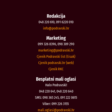
Redakcija
048 220 610, 091 6220 010
@ofni
rh.iksvardop
Marketing
099 326 8396, 098 309 290
@gnitekram
rh.iksvardop
Cjenik Podravski list (tisak)
Cjenik podravski.hr (web)
Cjenik RKC
Besplatni mali oglasi
Halo Podravski!
048 220 641, 048 220 640
SMS: 098 365 245, 091 222 0615
Viber: 099 226 3155
@isalgo.ilam
rh.iksvardop