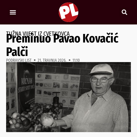
TUŽNA VIJEST IZ CVETKOVCA
Preminuo Pavao Kovačić
Palči
PODRAVSKI LIST
21. TRAVNJA 2026.
11:10