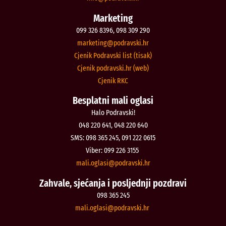
Marketing
099 326 8396, 098 309 290
@gnitekram
rh.iksvardop
Cjenik Podravski list (tisak)
Cjenik podravski.hr (web)
Cjenik RKC
Besplatni mali oglasi
Halo Podravski!
048 220 641, 048 220 640
SMS: 098 365 245, 091 222 0615
Viber: 099 226 3155
@isalgo.ilam
rh.iksvardop
Zahvale, sjećanja i posljednji pozdravi
098 365 245
@isalgo.ilam
rh.iksvardop