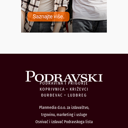
PODRAVINA I PRIGORJE
KOPRIVNICA • KRIŽEVCI
ĐURĐEVAC • LUDBREG
Planmedia d.o.o. za izdavaštvo,
trgovinu, marketing i usluge
Osnivač i izdavač Podravskoga lista