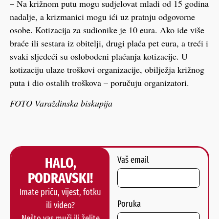
– Na križnom putu mogu sudjelovat mladi od 15 godina
nadalje, a krizmanici mogu ići uz pratnju odgovorne
osobe. Kotizacija za sudionike je 10 eura. Ako ide više
braće ili sestara iz obitelji, drugi plaća pet eura, a treći i
svaki sljedeći su oslobođeni plaćanja kotizacije. U
kotizaciju ulaze troškovi organizacije, obilježja križnog
puta i dio ostalih troškova – poručuju organizatori.
FOTO Varaždinska biskupija
HALO,
Vaš email
PODRAVSKI!
Imate priču, vijest, fotku
Poruka
ili video?
Nešto vas muči ili želite