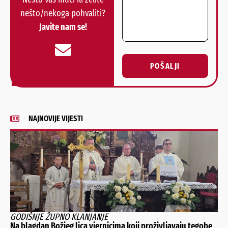
nešto/nekoga pohvaliti?
Javite nam se!
POŠALJI
Alternative:
NAJNOVIJE VIJESTI
GODIŠNJE ŽUPNO KLANJANJE
Na blagdan Božjeg lica vjernicima koji proživljavaju tegobe