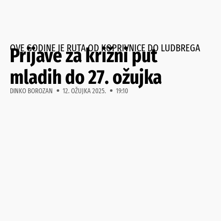
OVE GODINE JE RUTA OD KOPRIVNICE DO LUDBREGA
Prijave za križni put
mladih do 27. ožujka
DINKO BOROZAN
12. OŽUJKA 2025.
19:10