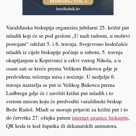
Varaždinska biskupija organizira jubilarni 25. križni put
mladih koji će se pod geslom „U nadi radosni, u molitvi
postojani“ održati 5. i 6. travnja. Svojevrsno hodočašće
mladih iz cijele biskupije počinje u subotu, 5. travnja
okupljanjem u Koprivnici u crkvi svetog Nikola, a u
osam sati se kreće prema Velikom Bukovcu gdje je
predviđena večernja misa i noćenje. U nedjelju 6.
travnja nastavlja se put iz Velikog Bukovca prema
Ludbregu gdje će i završiti križni put mladih i to
svetom misom koju će predvoditi varaždinski biskup
Bože Radoš. Mladi se moraju prijaviti za križni put i to
do četvrtka 27. ožujka putem
internet stranice biskupije
,
QR koda te kod župnika ili dekanatskih animatora.