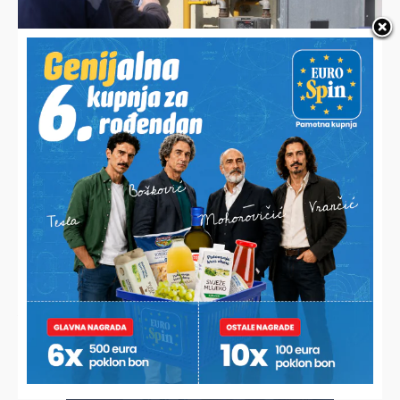
PRESPAJA SE PLINOVOD
Stanovnici 19 ulica mogli bi biti bez plina i do 36 sati
HALO, PODRAVSKI!
Već pola godine žive u strahu, boje se izlaziti iz vlastitih
domova i na rubu su očaja