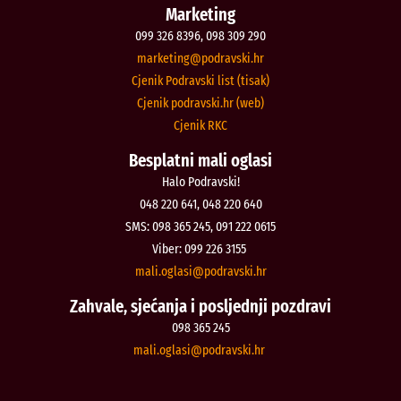
Marketing
099 326 8396, 098 309 290
@gnitekram
rh.iksvardop
Cjenik Podravski list (tisak)
Cjenik podravski.hr (web)
Cjenik RKC
Besplatni mali oglasi
Halo Podravski!
048 220 641, 048 220 640
SMS: 098 365 245, 091 222 0615
Viber: 099 226 3155
@isalgo.ilam
rh.iksvardop
Zahvale, sjećanja i posljednji pozdravi
098 365 245
@isalgo.ilam
rh.iksvardop