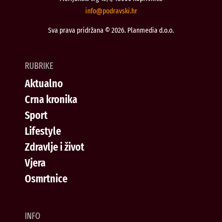
@ofni
rh.iksvardop
Sva prava pridržana © 2026. Planmedia d.o.o.
RUBRIKE
Aktualno
Crna kronika
Sport
Lifestyle
Zdravlje i život
Vjera
Osmrtnice
INFO