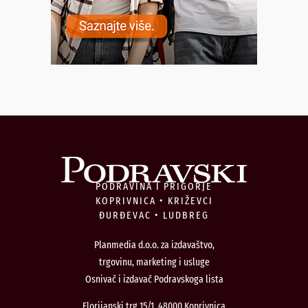
PODRAVINA I PRIGORJE
KOPRIVNICA • KRIŽEVCI
ĐURĐEVAC • LUDBREG
Planmedia d.o.o. za izdavaštvo,
trgovinu, marketing i usluge
Osnivač i izdavač Podravskoga lista
Florijanski trg 15/1, 48000 Koprivnica