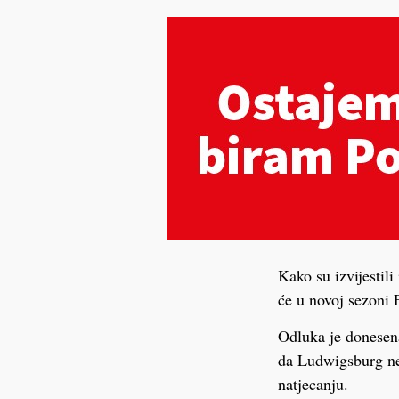
Kako su izvijestil
će u novoj sezoni
Odluka je donesena
da Ludwigsburg ne 
natjecanju.