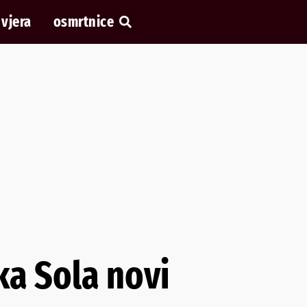
vjera
osmrtnice
ka Sola novi