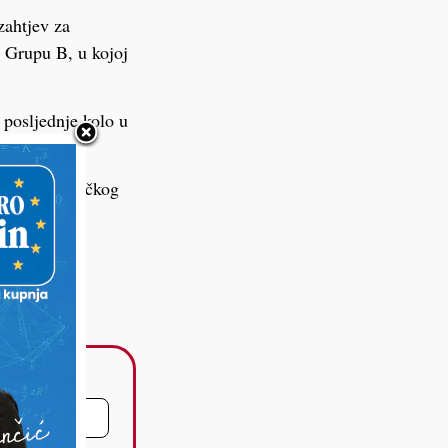
zahtjev za
u Grupu B, u kojoj
 posljednje kolo u
urga i Njemačkog