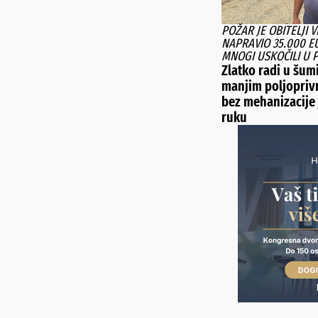
POŽAR JE OBITELJI 
NAPRAVIO 35.000 EU
MNOGI USKOČILI U
Zlatko radi u šum
manjim poljopriv
bez mehanizacije 
ruku