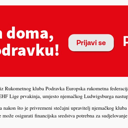
i iz Rukometnog kluba Podravka Europska rukometna federacija
 EHF Lige prvakinja, umjesto njemačkog Ludwigsburga nastup
 nakon što je privremeni stečajni upravitelj njemačkog kluba
može osigurati financijska sredstva potrebna za sudjelovanje