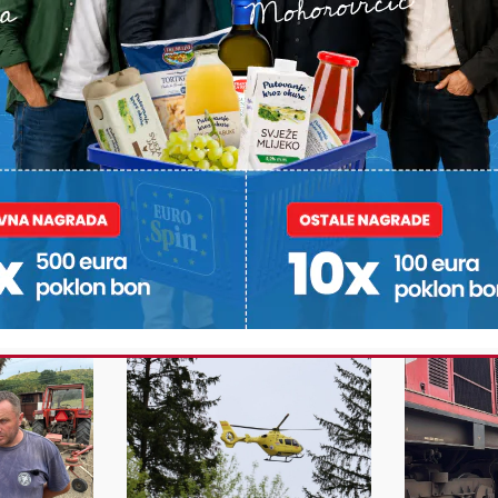
ili želite nešto/nekoga
Poruka
POŠALJI
Alternative:
STI