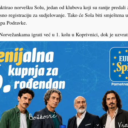
ktirao norvešku Solu, jedan od klubova koji su ranije predali 
no registraciju za sudjelovanje. Tako će Sola biti smještena 
kipa Podravke.
Norvežankama igrati već u 1. kolu u Koprivnici, dok je uzvrat
no najavili da će pokrenuti pravne postupke protiv Ludwigsb
 zbog kršenja uvjeta registracije.
PODRAVSKI!
Vaš email
st, fotku ili video?