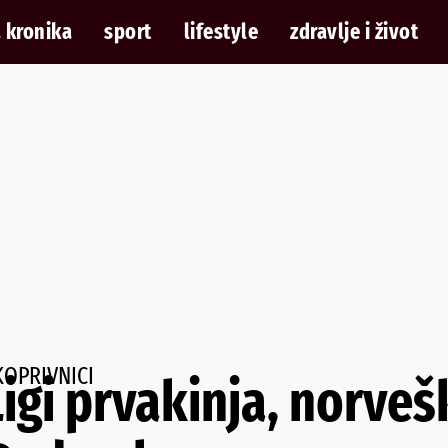
 kronika
sport
lifestyle
zdravlje i život
KOPRIVNICI
igi prvakinja, norveš