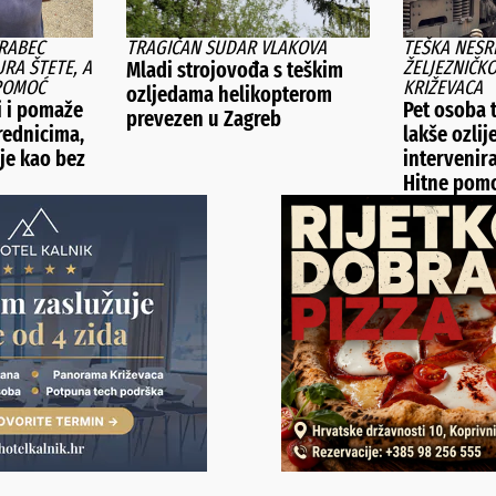
VRABEC
TRAGIČAN SUDAR VLAKOVA
TEŠKA NESR
RA ŠTETE, A
ŽELJEZNIČK
Mladi strojovođa s teškim
 POMOĆ
KRIŽEVACA
ozljedama helikopterom
i i pomaže
Pet osoba t
prevezen u Zagreb
rednicima,
lakše ozlij
je kao bez
intervenira
Hitne pom