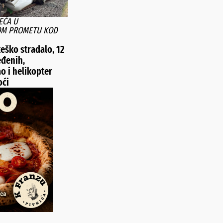
EĆA U
OM PROMETU KOD
eško stradalo, 12
eđenih,
o i helikopter
oći