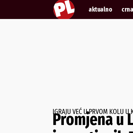
aktualno
crna
IGRAJU VEĆ U PRVOM KOLU U 
Promjena u L