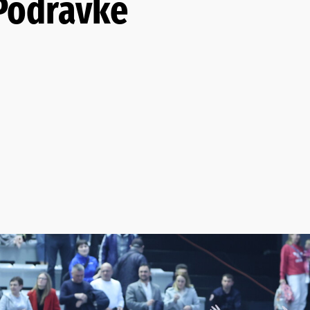
 Podravke
0