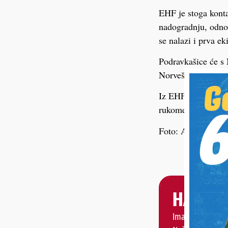
EHF je stoga konta
nadogradnju, odnos
se nalazi i prva e
Podravkašice će s 
Norveškoj.
Iz EHF-a su dodat
rukometnog saveza,
Foto: Arhiva
HALO, 
Imate priču, vije