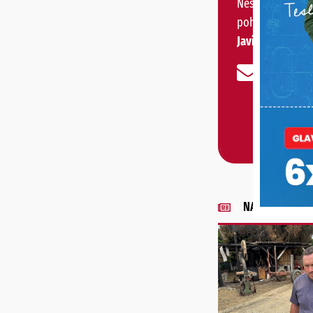
Nešto vas muči 
pohvaliti?
Javite nam se!
NAJNOVIJE VIJE