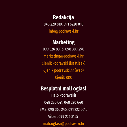
Redakcija
048 220 610, 091 6220 010
@ofni
rh.iksvardop
Marketing
099 326 8396, 098 309 290
@gnitekram
rh.iksvardop
Cjenik Podravski list (tisak)
Cjenik podravski.hr (web)
Cjenik RKC
Besplatni mali oglasi
Halo Podravski!
048 220 641, 048 220 640
SMS: 098 365 245, 091 222 0615
Viber: 099 226 3155
@isalgo.ilam
rh.iksvardop