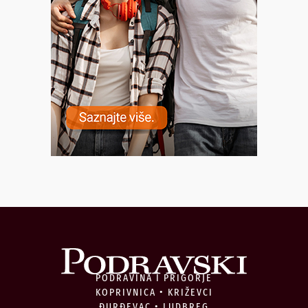
PODRAVINA I PRIGORJE
KOPRIVNICA • KRIŽEVCI
ĐURĐEVAC • LUDBREG