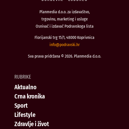
Planmedia d.o.o. za izdavaštvo,
trgovinu, marketing i usluge
Osnivač i izdavač Podravskoga lista
Florijanski trg 15/1, 48000 Koprivnica
@ofni
rh.iksvardop
Sva prava pridržana © 2026. Planmedia d.o.o.
RUBRIKE
Aktualno
Crna kronika
Sport
Lifestyle
Zdravlje i život