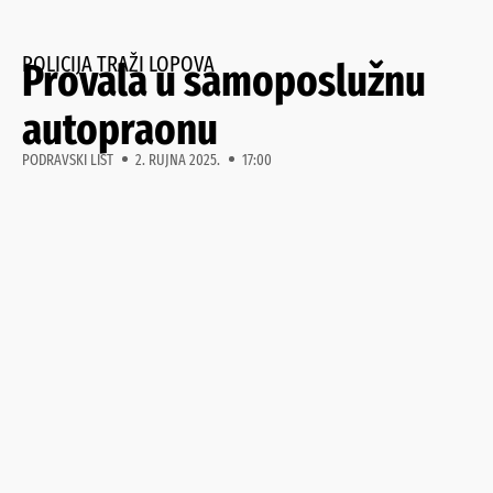
POLICIJA TRAŽI LOPOVA
Provala u samoposlužnu
autopraonu
PODRAVSKI LIST
2. RUJNA 2025.
17:00