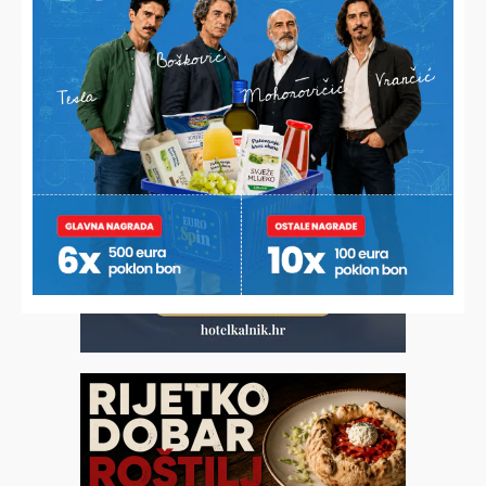
USRED BIJELA DANA
Vozio s gotovo dva promila, uhićen i kažnjen s 990 eura