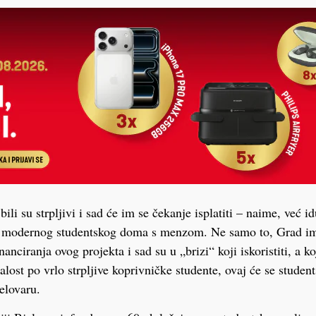
i bili su strpljivi i sad će im se čekanje isplatiti – naime, već 
i modernog studentskog doma s menzom. Ne samo to, Grad i
nanciranja ovog projekta i sad su u „brizi“ koji iskoristiti, a k
lost po vrlo strpljive koprivničke studente, ovaj će se studen
elovaru.