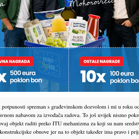
dati koprivnički studentski dom
, novi će studentski dom u Bjelovaru zaposliti deset novih o
ntskim domom. Koprivnica je o studentskom domu počela inten
 a 2020. imali smo i izvođača nakon javnog natječaja.
ačelnik Dario Hrebak naveo je:
u potpunosti spreman s građevinskom dozvolom i mi u roku od
avnom nabavom za izvođača radova. To još uvijek nismo pokre
ovaj objekt raditi preko ITU mehanizma za koji su nam sredstv
konstrukcijske obnove jer na to objekt također ima pravo i prij