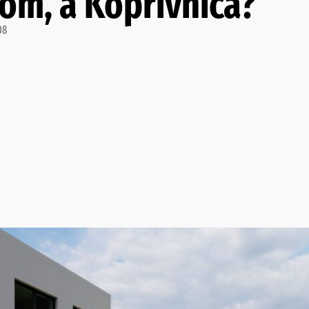
om, a Koprivnica?
08