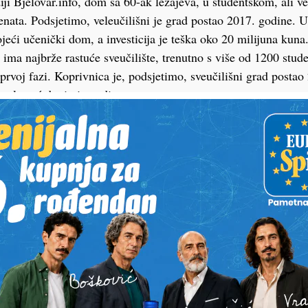
diji Bjelovar.info, dom sa 60-ak ležajeva, u studentskom, ali 
denata. Podsjetimo, veleučilišni je grad postao 2017. godine. U
ojeći učenički dom, a investicija je teška oko 20 milijuna kuna
ima najbrže rastuće sveučilište, trenutno s više od 1200 stude
prvoj fazi. Koprivnica je, podsjetimo, sveučilišni grad postao
imala već dugi niz godina.