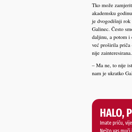
Tko može zamjeriti
akademsku godinu 2
je dvogodišnji rok
Galinec. Često smo
daljinu, a potom i
već proširila prič
nije zainteresirana
– Ma ne, to nije i
nam je ukratko Gal
HALO, 
Imate priču, vije
Nešto vas muči 