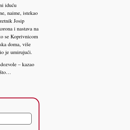
ni iduću
ne, naime, istekao
zetnik Josip
korona i nastava na
što se Koprivnicom
tska doma, više
io je umirujući.
e dozvole – kazao
nešto…