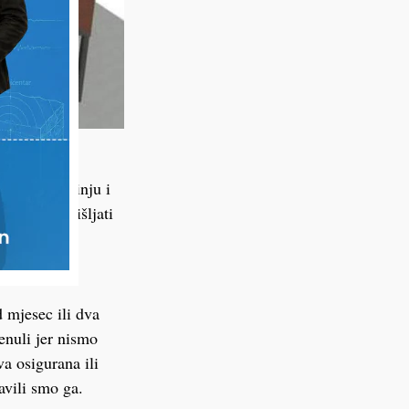
soba za kuhinju i
zivno razmišljati
 mjesec ili dva
nuli jer nismo
a osigurana ili
avili smo ga.