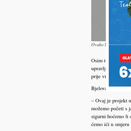
Ovako bi trebao izgle
Osim toga, dodajmo
upravljanje stude
prije više godina,
Bjelovarski gradon
– Ovaj je projekt 
možemo početi s j
sigurni hoćemo li 
ćemo ići u smjeru 