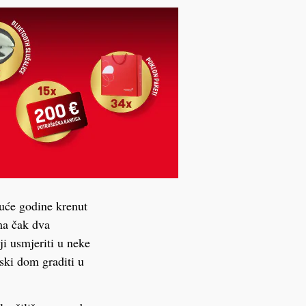
iduće godine krenut
ma čak dva
oji usmjeriti u neke
tski dom graditi u