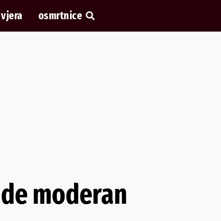
vjera
osmrtnice
rade moderan