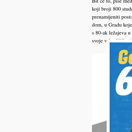
Bit će to, piše me
koji broji 800 stu
prenamijeniti post
dom, u Gradu koje 
s 80-ak ležajeva u 
svoje veleučilište 