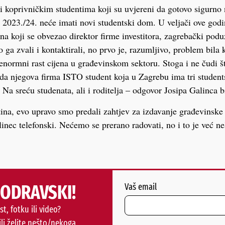
 koprivničkim studentima koji su uvjereni da gotovo sigurno 
023./24. neće imati novi studentski dom. U veljači ove godi
 na koji se obvezao direktor firme investitora, zagrebački podu
 ga zvali i kontaktirali, no prvo je, razumljivo, problem bila 
 enormni rast cijena u građevinskom sektoru. Stoga i ne čudi 
a da njegova firma ISTO student koja u Zagrebu ima tri studen
. Na sreću studenata, ali i roditelja – odgovor Josipa Galinca b
stina, evo upravo smo predali zahtjev za izdavanje građevinsk
inec telefonski. Nećemo se prerano radovati, no i to je već 
PODRAVSKI!
Vaš email
st, fotku ili video?
ili želite nešto/nekoga