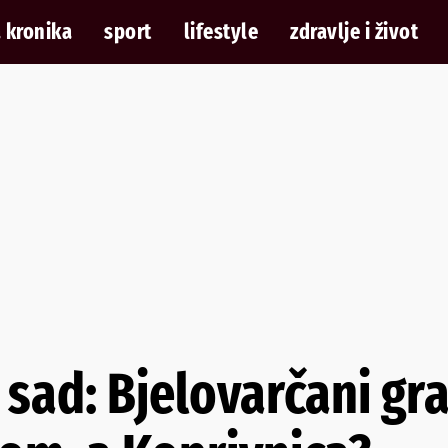
 kronika
sport
lifestyle
zdravlje i život
a sad: Bjelovarčani g