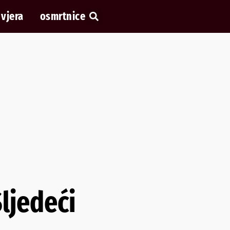
vjera
osmrtnice
Sljedeći