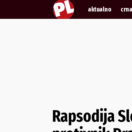
aktualno
crna
Rapsodija Slo