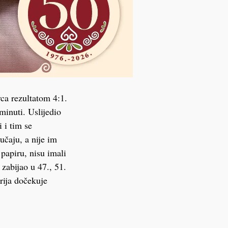
ca rezultatom 4:1.
minuti. Uslijedio
 i tim se
učaju, a nije im
papiru, nisu imali
 zabijao u 47., 51.
rija dočekuje