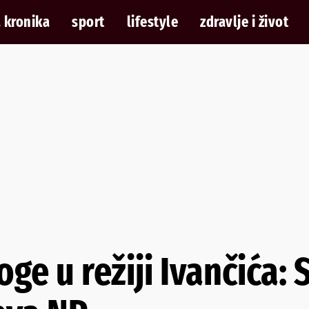
 kronika
sport
lifestyle
zdravlje i život
ge u režiji Ivančića: 