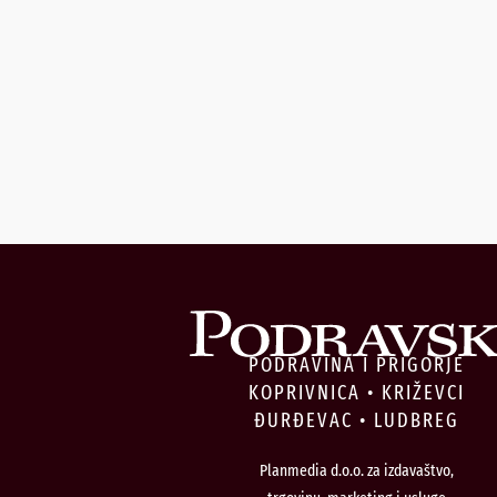
PODRAVINA I PRIGORJE
KOPRIVNICA • KRIŽEVCI
ĐURĐEVAC • LUDBREG
Planmedia d.o.o. za izdavaštvo,