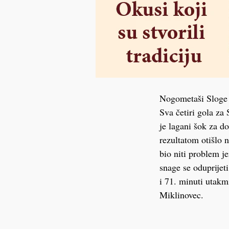
Nogometaši Sloge s
Sva četiri gola za 
je lagani šok za d
rezultatom otišlo 
bio niti problem j
snage se oduprijeti
i 71. minuti utakm
Miklinovec.