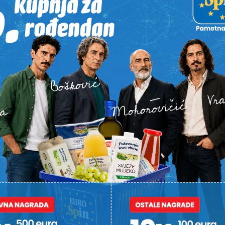
STI
ČNO
U LITVI OSVOJIO ZLATO
POVIJESNI U
Koprivničanac novi europski
Koprivničan
 igrača, a
prvak, digao 232,5 kilograma
svjetsko s
ek
i skinuo hrvatski rekord
dina