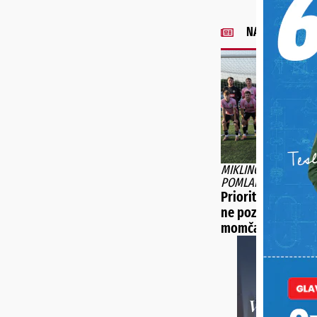
NAJNOVIJE VIJE
MIKLINOVEC DRASTI
POMLADIO MOMČAD
Prioritet je razvoj
ne pozicija. Prosj
momčadi je 21 go