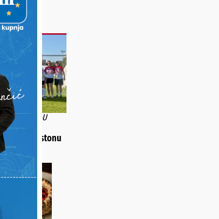
SPJEH U SAD-U
ci osvojili
rebro u Houstonu