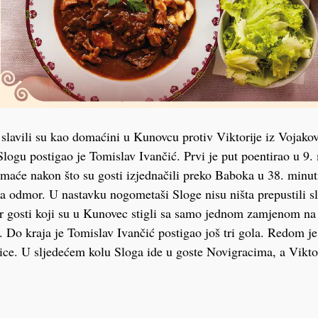
lavili su kao domaćini u Kunovcu protiv Viktorije iz Vojakov
Slogu postigao je Tomislav Ivančić. Prvi je put poentirao u 9. 
omaće nakon što su gosti izjednačili preko Baboka u 38. minuti
na odmor. U nastavku nogometaši Sloge nisu ništa prepustili sl
er gosti koji su u Kunovec stigli sa samo jednom zamjenom na 
. Do kraja je Tomislav Ivančić postigao još tri gola. Redom je
ice. U sljedećem kolu Sloga ide u goste Novigracima, a Vikto