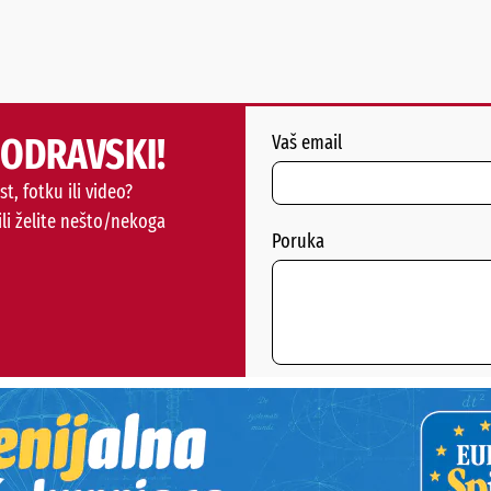
PODRAVSKI!
Vaš email
st, fotku ili video?
ili želite nešto/nekoga
Poruka
POŠALJI
Alternative: