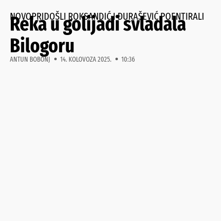
NOVOPRIDOŠLI ROKSANDIĆ I ĐURAŠEVIĆ POENTIRALI
Reka u golijadi svladala
Bilogoru
ANTUN BOBONJ
14. KOLOVOZA 2025.
10:36