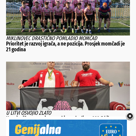
MIKLINOVEC DRASTIČNO POMLADIO MOMČAD
Prioritet je razvoj igrača, a ne pozicija. Prosjek momčadi je
21 godina
U LITVI OSVOJIO ZLATO
Koprivničanac novi europski prvak, digao 232,5 kilograma i
skinuo hrvatski rekord