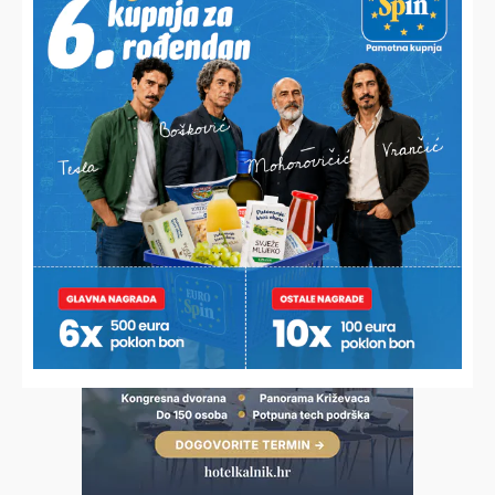
POVIJESNI USPJEH U SAD-U
Koprivničanci osvojili svjetsko srebro u Houstonu