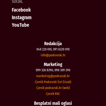
SOCIAL
Facebook
Instagram
YouTube
Redakcija
048 220 610, 091 6220 010
@ofni
rh.iksvardop
Marketing
099 326 8396, 098 309 290
@gnitekram
rh.iksvardop
Cjenik Podravski list (tisak)
Cjenik podravski.hr (web)
Cjenik RKC
Besplatni mali oglasi