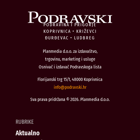
PODRAVINA I PRIGORJE
KOPRIVNICA • KRIŽEVCI
ĐURĐEVAC • LUDBREG
Planmedia d.o.o. za izdavaštvo,
trgovinu, marketing i usluge
Osnivač i izdavač Podravskoga lista
Florijanski trg 15/1, 48000 Koprivnica
@ofni
rh.iksvardop
Sva prava pridržana © 2026. Planmedia d.o.o.
RUBRIKE
Aktualno