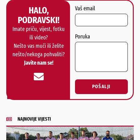
HALO,
Vaš email
PODRAVSKI!
Imate priču, vijest, fotku
Poruka
ili video?
Nešto vas muči ili želite
nešto/nekoga pohvaliti?
Javite nam se!
POŠALJI
Alternative:
NAJNOVIJE VIJESTI