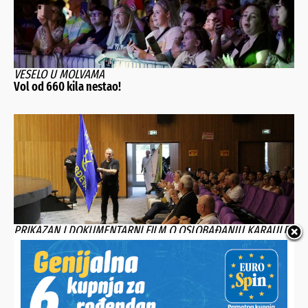
VESELO U MOLVAMA
Vol od 660 kila nestao!
PRIKAZAN I DOKUMENTARNI FILM O OSLOBAĐANJU KARAULE
U FERDINANDOVCU
Slavi se 35. obljetnica osnutka podravskih braniteljskih
postrojbi