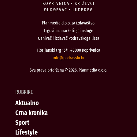
KOPRIVNICA • KRIŽEVCI
ĐURĐEVAC • LUDBREG
Planmedia d.o.o. za izdavaštvo,
trgovinu, marketing i usluge
Osnivač i izdavač Podravskoga lista
Florijanski trg 15/1, 48000 Koprivnica
@ofni
rh.iksvardop
Sva prava pridržana © 2026. Planmedia d.o.o.
RUBRIKE
Aktualno
Crna kronika
Sport
Lifestyle