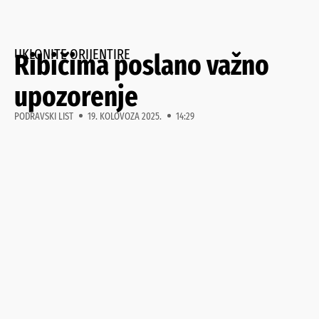
UKLONITE ORIJENTIRE
Ribičima poslano važno
upozorenje
PODRAVSKI LIST
19. KOLOVOZA 2025.
14:29