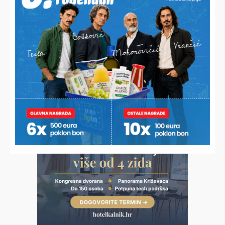
INAČE VOZI ELEKTRIČNI ROMOBIL
Uporni ponavljač prometnih prekršaja umalo ostavio oca
bez Golfa