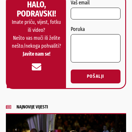
HALO,
Vaš email
PODRAVSKI!
Imate priču, vijest, fotku
Poruka
ili video?
Nešto vas muči ili želite
nešto/nekoga pohvaliti?
Javite nam se!
POŠALJI
Alternative:
NAJNOVIJE VIJESTI