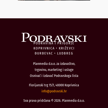
PODRAVINA I PRIGORJE
KOPRIVNICA • KRIŽEVCI
ĐURĐEVAC • LUDBREG
Planmedia d.o.o. za izdavaštvo,
trgovinu, marketing i usluge
Osnivač i izdavač Podravskoga lista
Florijanski trg 15/1, 48000 Koprivnica
@ofni
rh.iksvardop
Sva prava pridržana © 2026. Planmedia d.o.o.