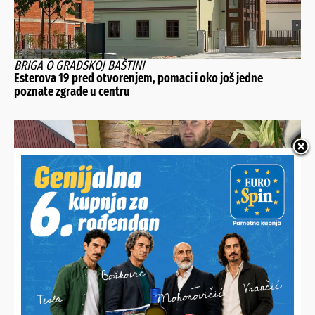
BRIGA O GRADSKOJ BAŠTINI
Esterova 19 pred otvorenjem, pomaci i oko još jedne
poznate zgrade u centru
OD RADA I TRUDA OSTALE SU SAMO PUNE NJIVE
Nitko ne želi otkupiti Josipovih 5.000 klipova kukuruza
šećerca pa ih sada besplatno dijeli