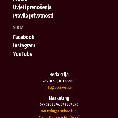
Uvjeti prenošenja
Pravila privatnosti
SOCIAL
Facebook
Instagram
YouTube
Redakcija
048 220 610, 091 6220 010
@ofni
rh.iksvardop
Marketing
099 326 8396, 098 309 290
@gnitekram
rh.iksvardop
Cjenik Podravski list (tisak)