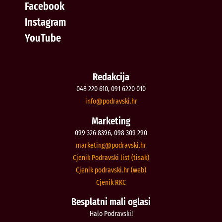
Facebook
Instagram
YouTube
Redakcija
048 220 610, 091 6220 010
@ofni
rh.iksvardop
Marketing
099 326 8396, 098 309 290
@gnitekram
rh.iksvardop
Cjenik Podravski list (tisak)
Cjenik podravski.hr (web)
Cjenik RKC
Besplatni mali oglasi
Halo Podravski!