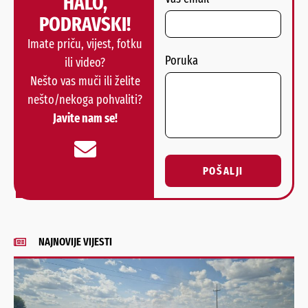
HALO,
PODRAVSKI!
Imate priču, vijest, fotku
Poruka
ili video?
Nešto vas muči ili želite
nešto/nekoga pohvaliti?
Javite nam se!
POŠALJI
Alternative:
NAJNOVIJE VIJESTI