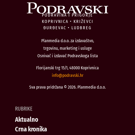
PODRAVINA I PRIGORJE
KOPRIVNICA • KRIŽEVCI
ĐURĐEVAC • LUDBREG
Planmedia d.o.o. za izdavaštvo,
trgovinu, marketing i usluge
Osnivač i izdavač Podravskoga lista
Florijanski trg 15/1, 48000 Koprivnica
@ofni
rh.iksvardop
Sva prava pridržana © 2026. Planmedia d.o.o.
RUBRIKE
Aktualno
Crna kronika