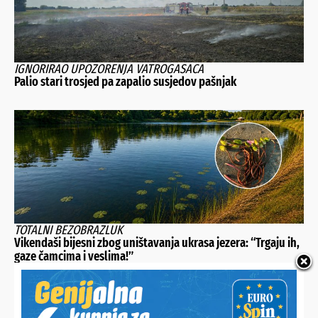
IGNORIRAO UPOZORENJA VATROGASACA
Palio stari trosjed pa zapalio susjedov pašnjak
TOTALNI BEZOBRAZLUK
Vikendaši bijesni zbog uništavanja ukrasa jezera: “Trgaju ih,
gaze čamcima i veslima!”