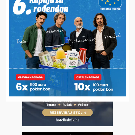
ŠTETA OD NEKOLIKO TISUĆA EURA
U mjesec dana četiri puta mu devastirao klijet, a onda
policija otkrila o komu je riječ