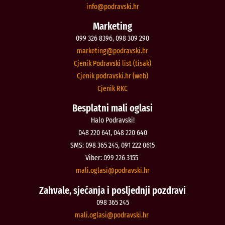
@ofni
rh.iksvardop
Marketing
099 326 8396, 098 309 290
@gnitekram
rh.iksvardop
Cjenik Podravski list (tisak)
Cjenik podravski.hr (web)
Cjenik RKC
Besplatni mali oglasi
Halo Podravski!
048 220 641, 048 220 640
SMS: 098 365 245, 091 222 0615
Viber: 099 226 3155
@isalgo.ilam
rh.iksvardop
Zahvale, sjećanja i posljednji pozdravi
098 365 245
@isalgo.ilam
rh.iksvardop