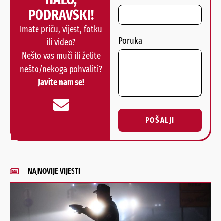
PODRAVSKI!
Imate priču, vijest, fotku
Poruka
ili video?
Nešto vas muči ili želite
nešto/nekoga pohvaliti?
Javite nam se!
POŠALJI
Alternative:
NAJNOVIJE VIJESTI