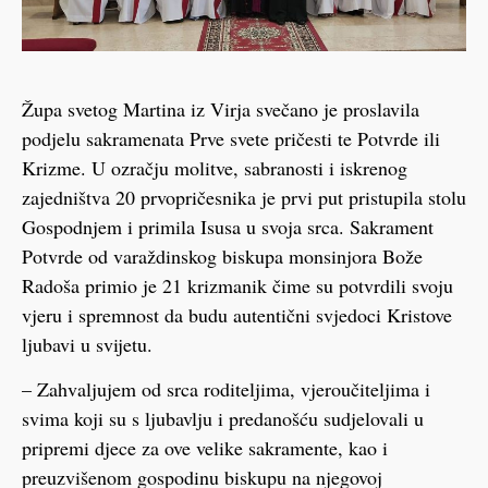
Župa svetog Martina iz Virja svečano je proslavila
podjelu sakramenata Prve svete pričesti te Potvrde ili
Krizme. U ozračju molitve, sabranosti i iskrenog
zajedništva 20 prvopričesnika je prvi put pristupila stolu
Gospodnjem i primila Isusa u svoja srca. Sakrament
Potvrde od varaždinskog biskupa monsinjora Bože
Radoša primio je 21 krizmanik čime su potvrdili svoju
vjeru i spremnost da budu autentični svjedoci Kristove
ljubavi u svijetu.
– Zahvaljujem od srca roditeljima, vjeroučiteljima i
svima koji su s ljubavlju i predanošću sudjelovali u
pripremi djece za ove velike sakramente, kao i
preuzvišenom gospodinu biskupu na njegovoj