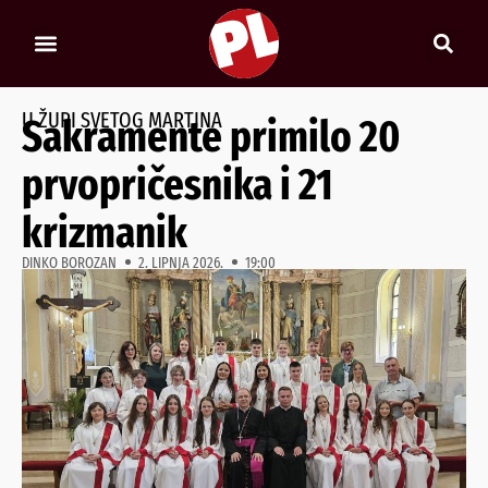
U ŽUPI SVETOG MARTINA
Sakramente primilo 20
prvopričesnika i 21
krizmanik
DINKO BOROZAN
2. LIPNJA 2026.
19:00