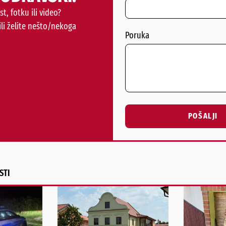
st, fotku ili video?
ili želite nešto/nekoga
Poruka
POŠALJI
Alternative:
STI