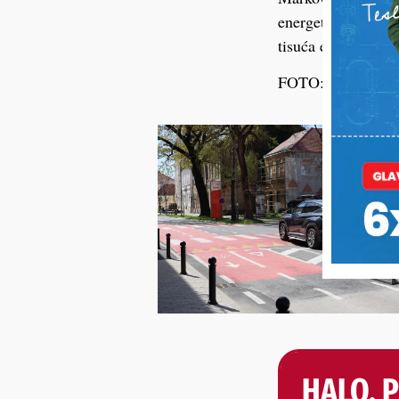
energetsku učinkov
tisuća eura.
FOTO: Grad Križe
HALO, 