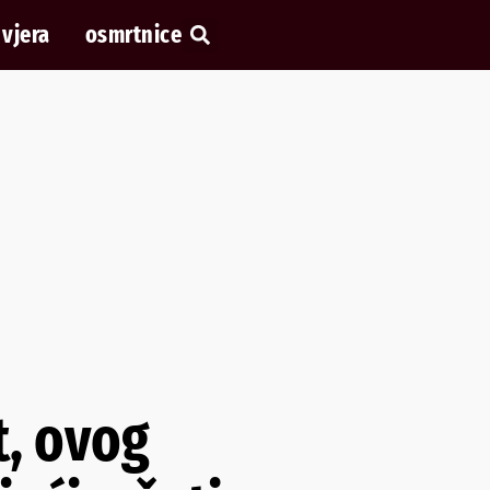
vjera
osmrtnice
t, ovog