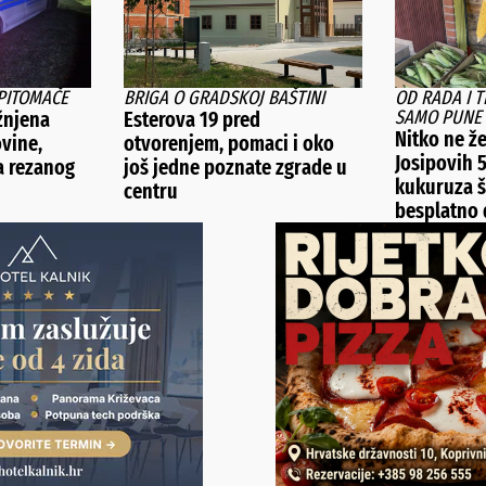
PITOMAČE
BRIGA O GRADSKOJ BAŠTINI
OD RADA I 
SAMO PUNE 
žnjena
Esterova 19 pred
Nitko ne že
ovine,
otvorenjem, pomaci i oko
Josipovih 
la rezanog
još jedne poznate zgrade u
kukuruza š
centru
besplatno d