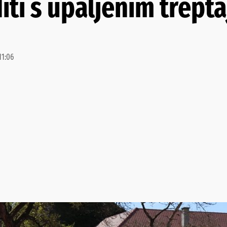
diti s upaljenim trept
11:06