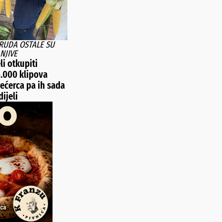
TRUDA OSTALE SU
NJIVE
li otkupiti
5.000 klipova
ećerca pa ih sada
ijeli