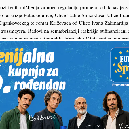
zitivnih mišljenja za novu regulaciju prometa, od danas je z
o raskrižje Potočke ulice, Ulice Tadije Smičiklasa, Ulice Fra
Dijankovečkog te centar Križevaca od Ulice Ivana Zakmardija
Strossmayera. Radovi na semaforizaciji raskrižja sufinancirani
i cestovnog prometa Republike Hrvatske Ministarstva unutarnj
u eura, sredstvima Županijske uprave za ceste Koprivničko-kr
a eura te sredstvima Grada Križevaca u iznosu od 44 tisuće eu
ešeno je još jedno opasno raskrižje u gradu i značajno unapri
eno brojne djece koja pohađaju obližnju Osnovnu školu Ljude
prvih tjedan dana semafori raditi s upaljenim treptajućim žutim
sukladno pravilnicima. Što se tiče centra grada, na potezu od
večkog do Trga Josipa Jurja Strossmayera izgrađena je obostr
 dotrajali rubnjaci te uzdignuta raskrižja na Trgu A. Nemčića i
i se usporio promet i zaštitili pješaci – ističu iz Grada Križe
izgradnje biciklističke infrastrukture u Ulici kralja Tomislava i
5 kilometara koji je sufinanciran sredstvima Fonda za zaštitu