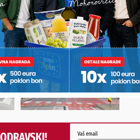
itost u iznosu od 318 tisuća eura i sredstvima Grada Križeva
vci
PODRAVSKI!
Vaš email