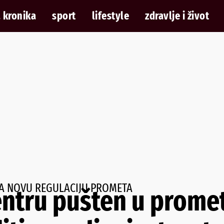
 kronika
sport
lifestyle
zdravlje i život
 ZA NOVU REGULACIJU PROMETA
ntru pušten u prome