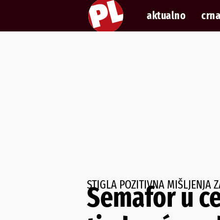
aktualno
crna
STIGLA POZITIVNA MIŠLJENJA
Semafor u ce