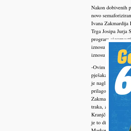
Nakon dobivenih po
novo semaforiziran
Ivana Zakmardija 
Trga Josipa Jurja 
program sigurnost
iznosu od 51 tisuć
iznosu od 18 tisuć
-Ovim radovima rij
pješaka, prvenstv
je naglasiti da će 
prilagodbe vozača 
Zakmardija Dijanko
traka, zamijenjeni
Kranjčevića kako b
je to dio projekta 
Markovića duge 3,6