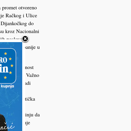
a promet otvoreno
nje Račkog i Ulice
 Dijankočkog do
 su kroz Nacionalni
ih poslova u
iževačke županije u
ra.
jeđena sigurnost
vita Modeca. Važno
 svijetlom radi
 Ulice Ivana
ana biciklistička
 Trgu S. S.
vaca i napominju da
 u Ulici Franje
 okoliša i