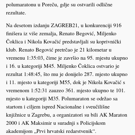
polumaratonu u Poreču, gdje su ostvarili odlične
rezultate.
Na desetom izdanju ZAGREB21, u konkurenciji 916
finišera iz više zemalja, Renato Begović, Miljenko
Čoklica i Nikola Kovačić predstavljali su koprivnički
klub. Renato Begović pretrčao je 21 kilometar u
vremenu 1:35:03, čime je završio na 95. mjestu ukupno
i 16. u kategoriji M45. Miljenko Čoklica ostvario je
rezultat 1:48:45, što mu je donijelo 287. mjesto ukupno
i 11. mjesto u kategoriji M55, dok je Nikola Kovačić s
vremenom 1:52:31 zauzeo 361. mjesto ukupno te 101.
mjesto u kategoriji M35. Polumaraton se održao sa
startom i ciljem ispred Nacionalne i sveučilišne
knjižnice u Zagrebu, a organizatori su bili AK Maraton
2000 i AK Maksimir u suradnji s Policijskom
akademijom „Prvi hrvatski redarstvenik“.