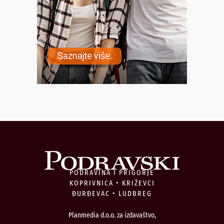
PODRAVINA I PRIGORJE
KOPRIVNICA • KRIŽEVCI
ĐURĐEVAC • LUDBREG
Planmedia d.o.o. za izdavaštvo,