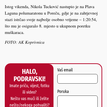
Istog vikenda, Nikola Tucković nastupio je na Plava
Laguna polumaratonu u Poreču, gdje je na zahtjevnoj
stazi istrčao svoje najbolje osobno vrijeme – 1:20:54,
što mu je osiguralo 8. mjesto u ukupnom poretku
muškaraca.
FOTO: AK Koprivnica
HALO,
Vaš email
PODRAVSKI!
Imate priču, vijest, fotku
Poruka
ili video?
Nešto vas muči ili želite
nešto/nekoga pohvaliti?