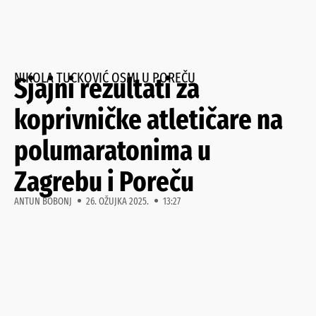
NIKOLA TUCKOVIĆ OSMI U POREČU
Sjajni rezultati za
koprivničke atletičare na
polumaratonima u
Zagrebu i Poreču
ANTUN BOBONJ
26. OŽUJKA 2025.
13:27