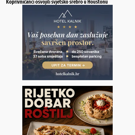
Koprivničanci osvojili svjetsko srebro u Houstonu