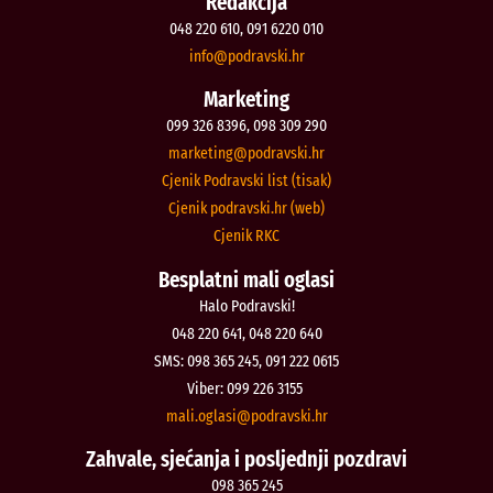
Redakcija
048 220 610, 091 6220 010
@ofni
rh.iksvardop
Marketing
099 326 8396, 098 309 290
@gnitekram
rh.iksvardop
Cjenik Podravski list (tisak)
Cjenik podravski.hr (web)
Cjenik RKC
Besplatni mali oglasi
Halo Podravski!
048 220 641, 048 220 640
SMS: 098 365 245, 091 222 0615
Viber: 099 226 3155
@isalgo.ilam
rh.iksvardop
Zahvale, sjećanja i posljednji pozdravi
098 365 245