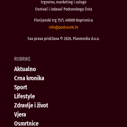
trgovinu, marketing i usluge
Osnivač i izdavač Podravskoga lista
Florijanski trg 15/1, 48000 Koprivnica
@ofni
rh.iksvardop
Sva prava pridržana © 2026. Planmedia d.o.o.
RUBRIKE
Aktualno
Crna kronika
Sport
Lifestyle
Zdravlje i život
Vjera
Osmrtnice