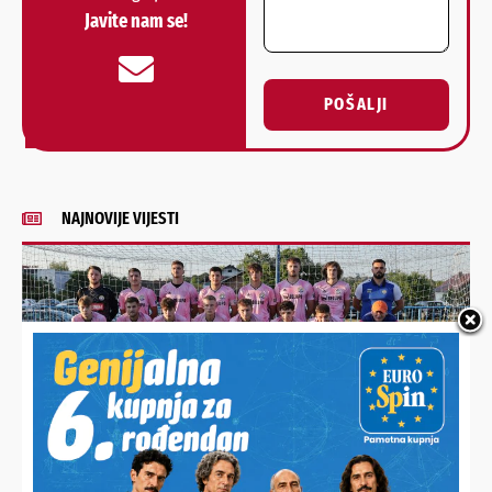
Javite nam se!
POŠALJI
Alternative:
NAJNOVIJE VIJESTI
MIKLINOVEC DRASTIČNO POMLADIO MOMČAD
Prioritet je razvoj igrača, a ne pozicija. Prosjek momčadi je
21 godina