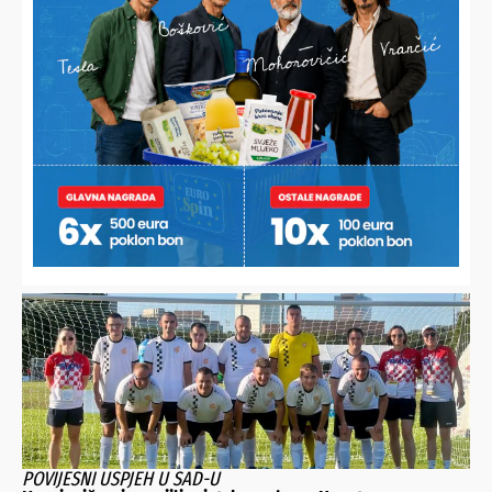
U LITVI OSVOJIO ZLATO
Koprivničanac novi europski prvak, digao 232,5 kilograma i
skinuo hrvatski rekord
POVIJESNI USPJEH U SAD-U