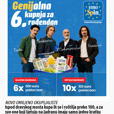
JESTE LI ZNALI?
Ana desetljećima priprema najbolju zimnicu, a sada je
otkrila svoj jednostavni recept i iznenadila brojne domaćice
NOVO OMILJENO OKUPLJALIŠTE
Ispod dravskog mosta kupa ih se i roštilja preko 100, a za
sve one koji ljetuju na Jadranu imaju samo jednu kratku