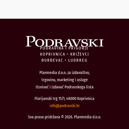
PODRAVINA I PRIGORJE
KOPRIVNICA • KRIŽEVCI
ĐURĐEVAC • LUDBREG
Planmedia d.o.o. za izdavaštvo,
trgovinu, marketing i usluge
Osnivač i izdavač Podravskoga lista
Florijanski trg 15/1, 48000 Koprivnica
@ofni
rh.iksvardop
Sva prava pridržana © 2026. Planmedia d.o.o.