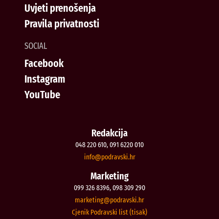
Uvjeti prenošenja
Pravila privatnosti
SOCIAL
Facebook
Instagram
YouTube
Redakcija
048 220 610, 091 6220 010
@ofni
rh.iksvardop
Marketing
099 326 8396, 098 309 290
@gnitekram
rh.iksvardop
Cjenik Podravski list (tisak)