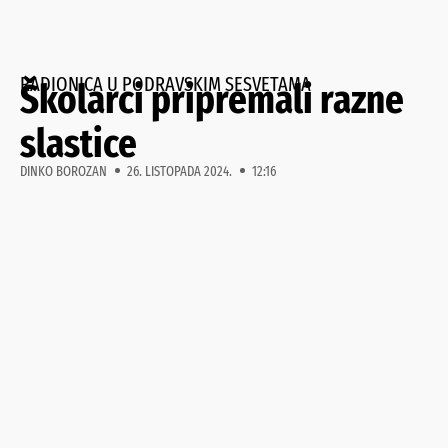
RADIONICA U PODRAVSKIM SESVETAMA
Školarci pripremali razne
slastice
DINKO BOROZAN
26. LISTOPADA 2024.
12:16