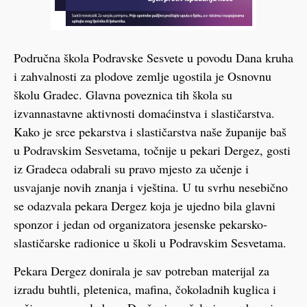
Područna škola Podravske Sesvete u povodu Dana kruha
i zahvalnosti za plodove zemlje ugostila je Osnovnu
školu Gradec. Glavna poveznica tih škola su
izvannastavne aktivnosti domaćinstva i slastičarstva.
Kako je srce pekarstva i slastičarstva naše županije baš
u Podravskim Sesvetama, točnije u pekari Dergez, gosti
iz Gradeca odabrali su pravo mjesto za učenje i
usvajanje novih znanja i vještina. U tu svrhu nesebično
se odazvala pekara Dergez koja je ujedno bila glavni
sponzor i jedan od organizatora jesenske pekarsko-
slastičarske radionice u školi u Podravskim Sesvetama.
Pekara Dergez donirala je sav potreban materijal za
izradu buhtli, pletenica, mafina, čokoladnih kuglica i