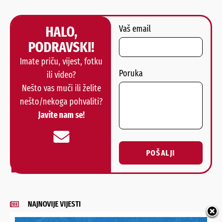
HALO,
Vaš email
PODRAVSKI!
Imate priču, vijest, fotku
Poruka
ili video?
Nešto vas muči ili želite
nešto/nekoga pohvaliti?
Javite nam se!
POŠALJI
Alternative:
NAJNOVIJE VIJESTI