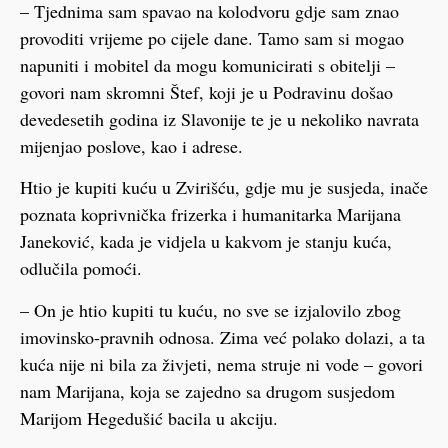
– Tjednima sam spavao na kolodvoru gdje sam znao
provoditi vrijeme po cijele dane. Tamo sam si mogao
napuniti i mobitel da mogu komunicirati s obitelji –
govori nam skromni Štef, koji je u Podravinu došao
devedesetih godina iz Slavonije te je u nekoliko navrata
mijenjao poslove, kao i adrese.
Htio je kupiti kuću u Zvirišću, gdje mu je susjeda, inače
poznata koprivnička frizerka i humanitarka Marijana
Janeković, kada je vidjela u kakvom je stanju kuća,
odlučila pomoći.
– On je htio kupiti tu kuću, no sve se izjalovilo zbog
imovinsko-pravnih odnosa. Zima već polako dolazi, a ta
kuća nije ni bila za živjeti, nema struje ni vode – govori
nam Marijana, koja se zajedno sa drugom susjedom
Marijom Hegedušić bacila u akciju.