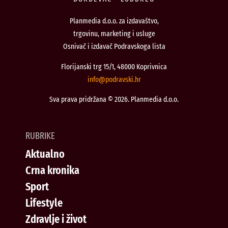
Planmedia d.o.o. za izdavaštvo,
trgovinu, marketing i usluge
Osnivač i izdavač Podravskoga lista
Florijanski trg 15/1, 48000 Koprivnica
@ofni
rh.iksvardop
Sva prava pridržana © 2026. Planmedia d.o.o.
RUBRIKE
Aktualno
Crna kronika
Sport
Lifestyle
Zdravlje i život