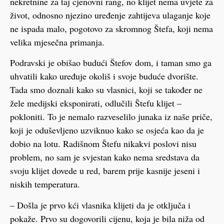
nekretnine za taj cjenovni rang, no klijet nema uvjete za
život, odnosno njezino uređenje zahtijeva ulaganje koje
ne ispada malo, pogotovo za skromnog Štefa, koji nema
velika mjesečna primanja.
Podravski je obišao budući Štefov dom, i taman smo ga
uhvatili kako uređuje okoliš i svoje buduće dvorište.
Tada smo doznali kako su vlasnici, koji se također ne
žele medijski eksponirati, odlučili Štefu klijet –
pokloniti. To je nemalo razveselilo junaka iz naše priče,
koji je oduševljeno uzviknuo kako se osjeća kao da je
dobio na lotu. Radišnom Štefu nikakvi poslovi nisu
problem, no sam je svjestan kako nema sredstava da
svoju klijet dovede u red, barem prije kasnije jeseni i
niskih temperatura.
– Došla je prvo kći vlasnika klijeti da je otključa i
pokaže. Prvo su dogovorili cijenu, koja je bila niža od