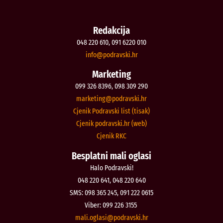
Redakcija
048 220 610, 091 6220 010
@ofni
rh.iksvardop
Marketing
099 326 8396, 098 309 290
@gnitekram
rh.iksvardop
Cjenik Podravski list (tisak)
Cjenik podravski.hr (web)
Cjenik RKC
Besplatni mali oglasi
Halo Podravski!
048 220 641, 048 220 640
SMS: 098 365 245, 091 222 0615
Viber: 099 226 3155
@isalgo.ilam
rh.iksvardop