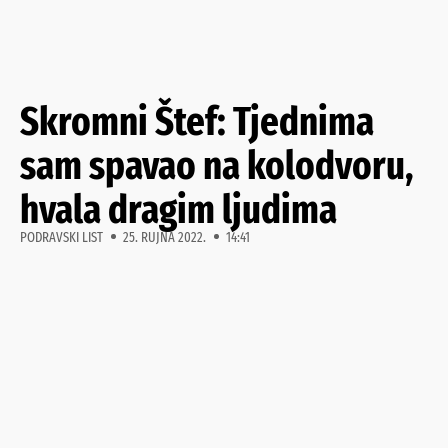
Skromni Štef: Tjednima
sam spavao na kolodvoru,
hvala dragim ljudima
PODRAVSKI LIST
25. RUJNA 2022.
14:41