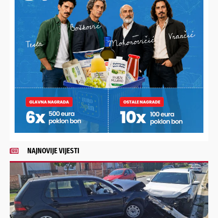
Imate priču, vijest, fotku
Poruka
ili video?
Nešto vas muči ili želite
nešto/nekoga pohvaliti?
Javite nam se!
POŠALJI
Alternative:
NAJNOVIJE VIJESTI