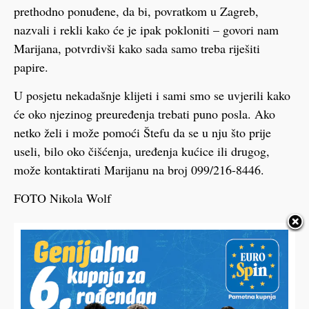
prethodno ponuđene, da bi, povratkom u Zagreb,
nazvali i rekli kako će je ipak pokloniti – govori nam
Marijana, potvrdivši kako sada samo treba riješiti
papire.
U posjetu nekadašnje klijeti i sami smo se uvjerili kako
će oko njezinog preuređenja trebati puno posla. Ako
netko želi i može pomoći Štefu da se u nju što prije
useli, bilo oko čišćenja, uređenja kućice ili drugog,
može kontaktirati Marijanu na broj 099/216-8446.
FOTO Nikola Wolf
HALO,
Vaš email
PODRAVSKI!