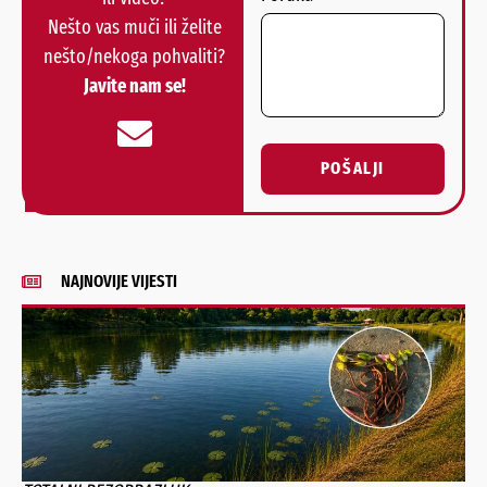
Nešto vas muči ili želite
nešto/nekoga pohvaliti?
Javite nam se!
POŠALJI
Alternative:
NAJNOVIJE VIJESTI