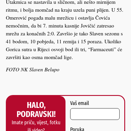
Utakmica se nastavila u sličnom, ali nešto mirnijem
ritmu, i bolja momčad na kraju uzela puni plijen. U 55.
Omerović pogađa malu mrežicu i ostavlja Čovića
nemočnim, da bi 7. minuta kasnije Jovičić zatresao
mrežu za konačnih 2:0. Završio je tako Slaven sezonu s
41 bodom, 10 pobjeda, 11 remija i 15 poraza. Ukoliko
Gorica sutra u Rijeci osvoji bod ili tri, “Farmaceuti” će
završiti kao osma momčad lige.
FOTO NK Slaven Belupo
HALO,
Vaš email
PODRAVSKI!
Imate priču, vijest, fotku
Poruka
ili video?