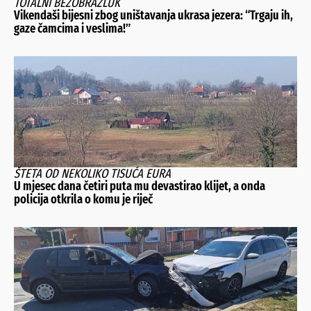
TOTALNI BEZOBRAZLUK
Vikendaši bijesni zbog uništavanja ukrasa jezera: “Trgaju ih,
gaze čamcima i veslima!”
ŠTETA OD NEKOLIKO TISUĆA EURA
U mjesec dana četiri puta mu devastirao klijet, a onda
policija otkrila o komu je riječ