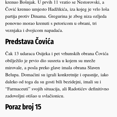
krenuo Bošnjak. U prvih 11 vratio se Nestorovski, a
Čović krenuo umjesto Hadžikića, iza kojeg je vrlo loša
partija protiv Dinama. Gregurina je zbog niza ozljeda
ponovno morao krenuti s petoricom u obrani, tri
veznjaka i dvojicom napadaća.
Predstava Čovića
Čak 13 udaraca Osijeka i pet vrhunskih obrana Čovića
obilježilo je prvio dio susreta u kojem su mreže
mirovale, a posla preko glave imala obrana Slaven
Belupa. Domaćini su igrali konkretnije i opasnije, iako
daleko od toga da su gosti bili bezidejni, imali su i
“Farmaceuti” svojih situacija, ali Radotićev definitivno
zadovoljni otišao u svlačionicu.
Poraz broj 15