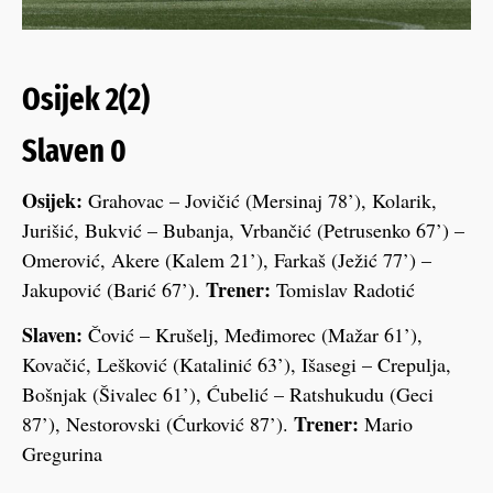
Osijek 2(2)
Slaven 0
Osijek:
Grahovac – Jovičić (Mersinaj 78’), Kolarik,
Jurišić, Bukvić – Bubanja, Vrbančić (Petrusenko 67’) –
Omerović, Akere (Kalem 21’), Farkaš (Ježić 77’) –
Trener:
Jakupović (Barić 67’).
Tomislav Radotić
Slaven:
Čović – Krušelj, Međimorec (Mažar 61’),
Kovačić, Lešković (Katalinić 63’), Išasegi – Crepulja,
Bošnjak (Šivalec 61’), Ćubelić – Ratshukudu (Geci
Trener:
87’), Nestorovski (Ćurković 87’).
Mario
Gregurina