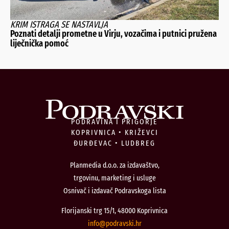
KRIM ISTRAGA SE NASTAVLJA
Poznati detalji prometne u Virju, vozačima i putnici pružena
liječnička pomoć
PODRAVINA I PRIGORJE
KOPRIVNICA • KRIŽEVCI
ĐURĐEVAC • LUDBREG
Planmedia d.o.o. za izdavaštvo,
trgovinu, marketing i usluge
Osnivač i izdavač Podravskoga lista
Florijanski trg 15/1, 48000 Koprivnica
@ofni
rh.iksvardop