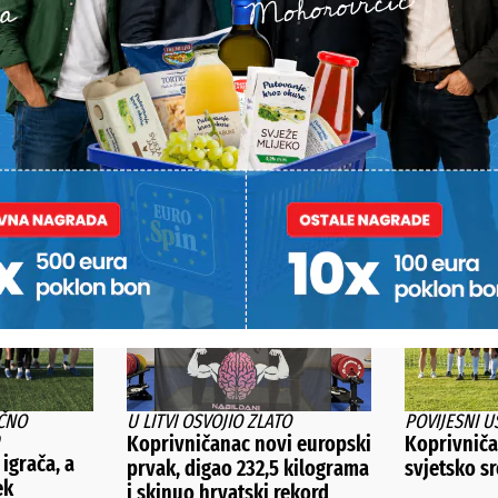
POŠALJI
Alternative:
STI
ČNO
U LITVI OSVOJIO ZLATO
POVIJESNI U
Koprivničanac novi europski
Koprivničan
 igrača, a
prvak, digao 232,5 kilograma
svjetsko s
ek
i skinuo hrvatski rekord