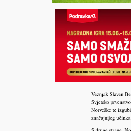
Veznjak Slaven Bel
Svjetsko prvenstvo
Norveške te izgubi
značajnijeg učinka
S druge strane, No