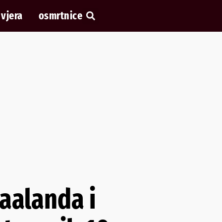
vjera
osmrtnice
aalanda i