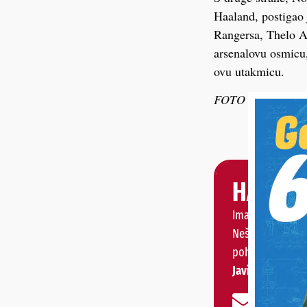
Haaland, postigao 
Rangersa, Thelo Aa
arsenalovu osmicu,
ovu utakmicu.
FOTO Imago
HALO, 
Imate priču, vije
Nešto vas muči 
pohvaliti?
Javite nam se!