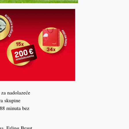
a za nadolazeće
ra skupine
 88 minuta bez
na, Erling Braut