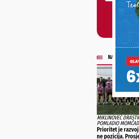
NAJNOVIJE VIJE
MIKLINOVEC DRASTI
POMLADIO MOMČAD
Prioritet je razvoj
ne pozicija. Prosj