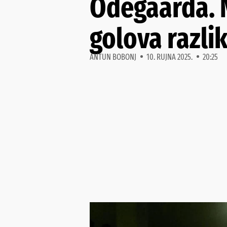
Odegaarda. N
golova razli
ANTUN BOBONJ
10. RUJNA 2025.
20:25