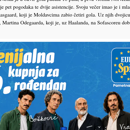
je pet pogodaka te dvije asistencije. Svoju večer imao je i ml
sgaard, koji je Moldavcima zabio četiri gola. Uz njih dvojicu v
 Martina Odegaarda, koji je, uz Haalanda, na Sofascoreu dob
PODRAVSKI!
Vaš email
st, fotku ili video?
ili želite nešto/nekoga
Poruka