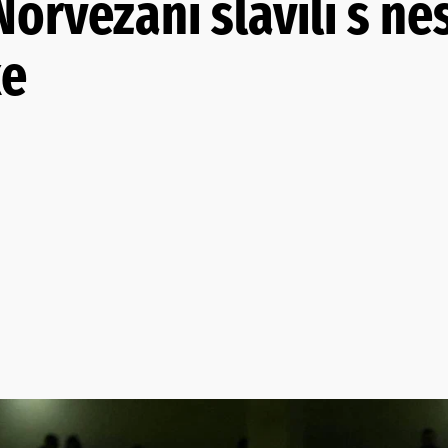
orvežani slavili s ne
ke