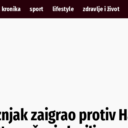
 kronika
sport
lifestyle
zdravlje i život
njak zaigrao protiv H