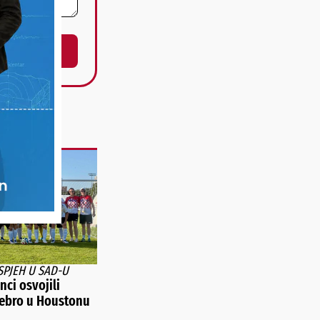
SPJEH U SAD-U
ci osvojili
rebro u Houstonu