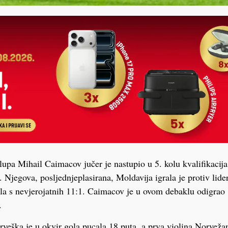
upa Mihail Caimacov jučer je nastupio u 5. kolu kvalifikacij
. Njegova, posljednjeplasirana, Moldavija igrala je protiv lide
la s nevjerojatnih 11:1. Caimacov je u ovom debaklu odigrao
.
rveška je u okvir gola pucala 18 puta, a prva violina Norveža