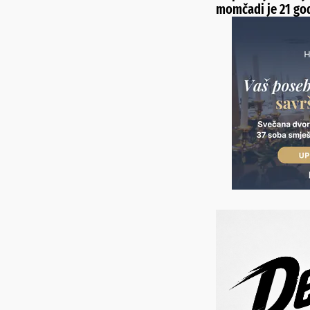
momčadi je 21 go