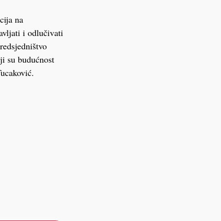
cija na
ljati i odlučivati
predsjedništvo
ji su budućnost
Tucaković.