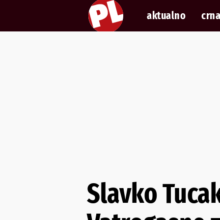
aktualno
crna
Slavko Tucak