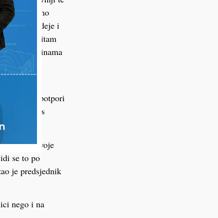
. Jer dugujemo
aše dobre ideje i
sovina. Čestitam
o je već godinama
še male, ali
Jakšiću na potpori
 tajnici Ines
ledaju na svoje
idi se to po
ao je predsjednik
ci nego i na