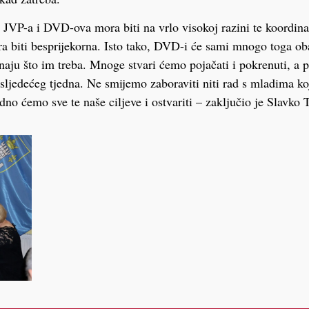
JVP-a i DVD-ova mora biti na vrlo visokoj razini te koordina
a biti besprijekorna. Isto tako, DVD-i će sami mnogo toga obav
znaju što im treba. Mnoge stvari ćemo pojačati i pokrenuti, a 
sljedećeg tjedna. Ne smijemo zaboraviti niti rad s mladima ko
dno ćemo sve te naše ciljeve i ostvariti – zaključio je Slavko 