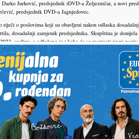
e Darko Jurković, predsjednik iDVD-a Željezničar, a novi pr
rčević, predsjednik DVD-a Jagnjedovec.
lo riječi o poslovima koji su obavljeni nakon odlaska dosadašnj
rtila, dosadašnji zamjenik predsjednika. Skupština je donijela
a 2023. godinu, a odlučeno je i kako će se raspisati javni pozi
menovanja novog zapovjednika, vršitelj dužnosti bit će Dark
a Reka.
m predsjednika, zapovjednika i tajnika DVD-ova te zapovjedni
vali i gradonačelnik Mišel Jakšić, Darko Ledinski, voditelj g
javnostima i civilnu zaštitu, te Marija Potroško Kovačić, vodi
.
šić zahvalio je dosadašnjem vodstvu te naglasio kako je uvj
osadašnjih 70 godina postojanja i dalje ide naprijed.
odina napravljeni su brojni iskoraci u VZG-u, ali i JVP-u Kop
 Danas otvaramo novu stranicu te vjerujem da će sustav biti bol