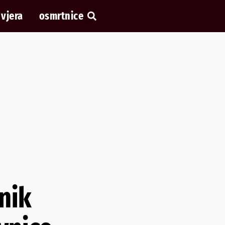
vjera
osmrtnice
nik