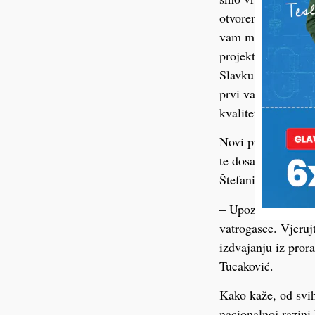
otvoreniji, da jav
vam mnogo zahvalno
projekte, a uskoro
Slavku Tucakoviću
prvi vatrogasac Hr
kvalitetne vatroga
Novi predsjednik S
te dosadašnjem pre
Štefanić.
– Upoznao sam mnog
vatrogasce. Vjerujt
izdvajanju iz pror
Tucaković.
Kako kaže, od svi
nacionalnoj razini