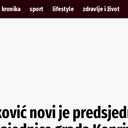
 kronika
sport
lifestyle
zdravlje i život
ović novi je predsjed