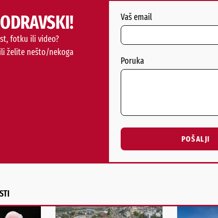
PODRAVSKI!
Vaš email
st, fotku ili video?
ili želite nešto/nekoga
Poruka
POŠALJI
Alternative:
STI