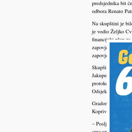
predsjednika bit ć
odbora Renato Pat
Na skupštini je bi
je vodio Željko Cv
financijski plan z
zapovjednika. Do i
zapovjednik DVD-
Skupštini su, osi
Jakupec, prisustvo
protokol, odnose s 
Odsjeka za nabavu
Gradonačelnik Jak
Koprivnica nakon d
– Posljednjih 20 g
smo vrlo zahvalni.