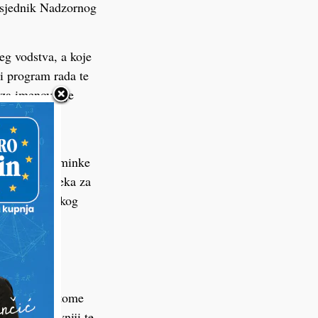
edsjednik Nadzornog
eg vodstva, a koje
 i program rada te
v za imenovanje
o Lončarek,
ce JVP-a Jasminke
radskog Odsjeka za
teljica gradskog
eren da VZG
rivnica i na tome
ji, operativniji te