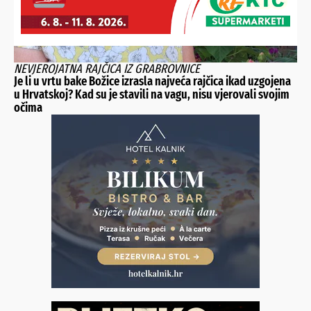
NEVJEROJATNA RAJČICA IZ GRABROVNICE
Je li u vrtu bake Božice izrasla najveća rajčica ikad uzgojena
u Hrvatskoj? Kad su je stavili na vagu, nisu vjerovali svojim
očima