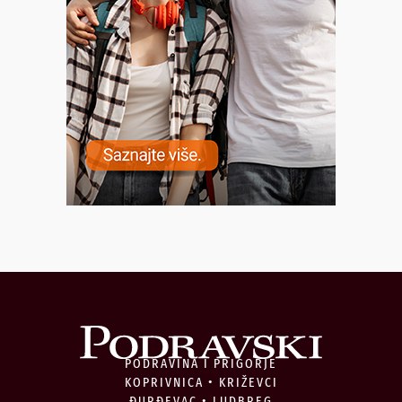
PODRAVINA I PRIGORJE
KOPRIVNICA • KRIŽEVCI
ĐURĐEVAC • LUDBREG