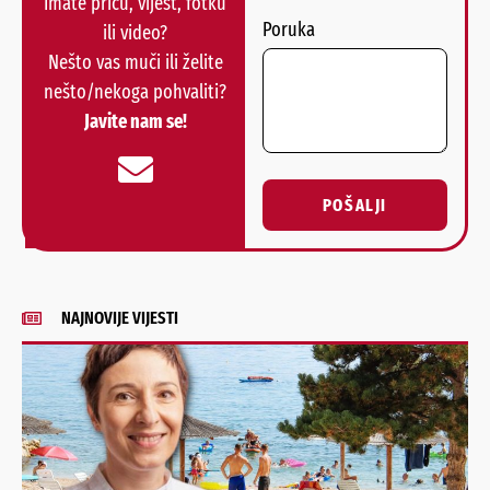
Imate priču, vijest, fotku
Poruka
ili video?
Nešto vas muči ili želite
nešto/nekoga pohvaliti?
Javite nam se!
POŠALJI
Alternative:
NAJNOVIJE VIJESTI