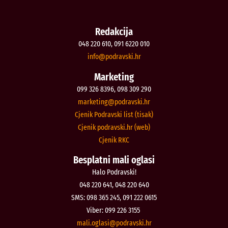
Redakcija
048 220 610, 091 6220 010
@ofni
rh.iksvardop
Marketing
099 326 8396, 098 309 290
@gnitekram
rh.iksvardop
Cjenik Podravski list (tisak)
Cjenik podravski.hr (web)
Cjenik RKC
Besplatni mali oglasi
Halo Podravski!
048 220 641, 048 220 640
SMS: 098 365 245, 091 222 0615
Viber: 099 226 3155
@isalgo.ilam
rh.iksvardop