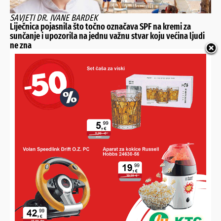
SAVJETI DR. IVANE BARDEK
Liječnica pojasnila što točno označava SPF na kremi za
sunčanje i upozorila na jednu važnu stvar koju većina ljudi
ne zna
PODRAVINA I PRIGORJE I DALJE GUBE STANOVNIŠTVO
U pojedinim mjestima duplo više umrlih od rođenih, brakovi
najugroženiji u Rasinji