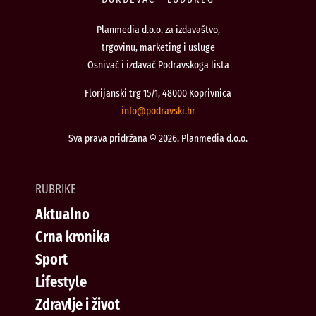
Planmedia d.o.o. za izdavaštvo,
trgovinu, marketing i usluge
Osnivač i izdavač Podravskoga lista
Florijanski trg 15/1, 48000 Koprivnica
@ofni
rh.iksvardop
Sva prava pridržana © 2026. Planmedia d.o.o.
RUBRIKE
Aktualno
Crna kronika
Sport
Lifestyle
Zdravlje i život