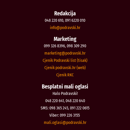
Redakcija
048 220 610, 091 6220 010
@ofni
rh.iksvardop
Marketing
099 326 8396, 098 309 290
@gnitekram
rh.iksvardop
Cjenik Podravski list (tisak)
Cjenik podravski.hr (web)
Cjenik RKC
Besplatni mali oglasi
Halo Podravski!
048 220 641, 048 220 640
SMS: 098 365 245, 091 222 0615
Viber: 099 226 3155
@isalgo.ilam
rh.iksvardop