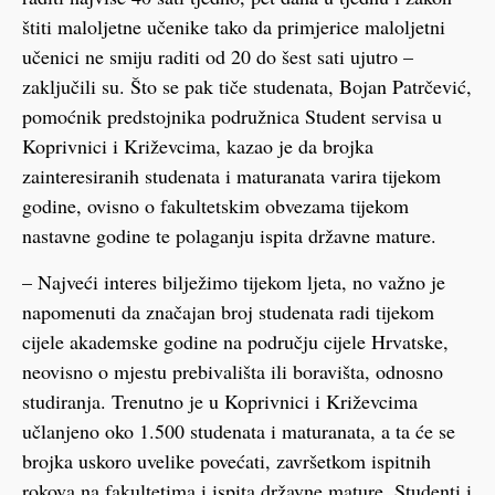
štiti maloljetne učenike tako da primjerice maloljetni
učenici ne smiju raditi od 20 do šest sati ujutro –
zaključili su. Što se pak tiče studenata, Bojan Patrčević,
pomoćnik predstojnika podružnica Student servisa u
Koprivnici i Križevcima, kazao je da brojka
zainteresiranih studenata i maturanata varira tijekom
godine, ovisno o fakultetskim obvezama tijekom
nastavne godine te polaganju ispita državne mature.
– Najveći interes bilježimo tijekom ljeta, no važno je
napomenuti da značajan broj studenata radi tijekom
cijele akademske godine na području cijele Hrvatske,
neovisno o mjestu prebivališta ili boravišta, odnosno
studiranja. Trenutno je u Koprivnici i Križevcima
učlanjeno oko 1.500 studenata i maturanata, a ta će se
brojka uskoro uvelike povećati, završetkom ispitnih
rokova na fakultetima i ispita državne mature. Studenti i