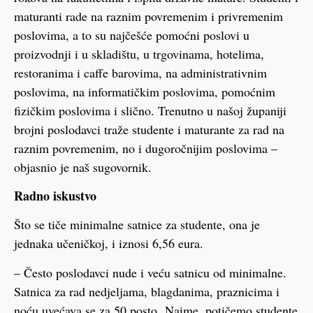
maturanti rade na raznim povremenim i privremenim
poslovima, a to su najčešće pomoćni poslovi u
proizvodnji i u skladištu, u trgovinama, hotelima,
restoranima i caffe barovima, na administrativnim
poslovima, na informatičkim poslovima, pomoćnim
fizičkim poslovima i slično. Trenutno u našoj županiji
brojni poslodavci traže studente i maturante za rad na
raznim povremenim, no i dugoročnijim poslovima –
objasnio je naš sugovornik.
Radno iskustvo
Što se tiče minimalne satnice za studente, ona je
jednaka učeničkoj, i iznosi 6,56 eura.
– Često poslodavci nude i veću satnicu od minimalne.
Satnica za rad nedjeljama, blagdanima, praznicima i
noću uvećava se za 50 posto. Naime, potičemo studente