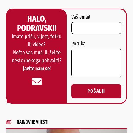
HALO,
Vaš email
PODRAVSKI!
Imate priču, vijest, fotku
Poruka
ili video?
Nešto vas muči ili želite
nešto/nekoga pohvaliti?
Javite nam se!
POŠALJI
Alternative:
NAJNOVIJE VIJESTI