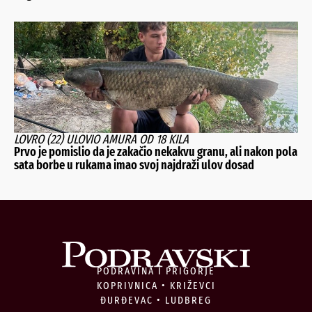
LOVRO (22) ULOVIO AMURA OD 18 KILA
Prvo je pomislio da je zakačio nekakvu granu, ali nakon pola
sata borbe u rukama imao svoj najdraži ulov dosad
PODRAVINA I PRIGORJE
KOPRIVNICA • KRIŽEVCI
ĐURĐEVAC • LUDBREG