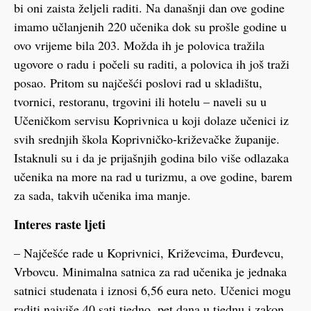
bi oni zaista željeli raditi. Na današnji dan ove godine
imamo učlanjenih 220 učenika dok su prošle godine u
ovo vrijeme bila 203. Možda ih je polovica tražila
ugovore o radu i počeli su raditi, a polovica ih još traži
posao. Pritom su najčešći poslovi rad u skladištu,
tvornici, restoranu, trgovini ili hotelu – naveli su u
Učeničkom servisu Koprivnica u koji dolaze učenici iz
svih srednjih škola Koprivničko-križevačke županije.
Istaknuli su i da je prijašnjih godina bilo više odlazaka
učenika na more na rad u turizmu, a ove godine, barem
za sada, takvih učenika ima manje.
Interes raste ljeti
– Najčešće rade u Koprivnici, Križevcima, Đurđevcu,
Vrbovcu. Minimalna satnica za rad učenika je jednaka
satnici studenata i iznosi 6,56 eura neto. Učenici mogu
raditi najviše 40 sati tjedno, pet dana u tjednu i zakon