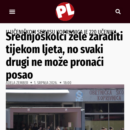
U UČENIČKOM SERVISU KOPRIVNICA JE 220 UČENIKA
Srednjoškolci žele zaraditi
tijekom ljeta, no svaki
drugi ne može pronaći
posao
ADELA ZEMBER
1. SRPNJA 2026.
18:00