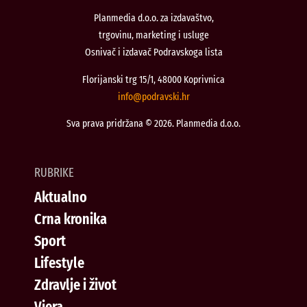
Planmedia d.o.o. za izdavaštvo,
trgovinu, marketing i usluge
Osnivač i izdavač Podravskoga lista
Florijanski trg 15/1, 48000 Koprivnica
@ofni
rh.iksvardop
Sva prava pridržana © 2026. Planmedia d.o.o.
RUBRIKE
Aktualno
Crna kronika
Sport
Lifestyle
Zdravlje i život
Vjera