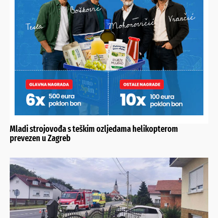
ODMAH JE PRISKOČIO U POMOĆ
Božidar viljuškarom spašavao ljude
TRAGIČAN SUDAR VLAKOVA
Mladi strojovođa s teškim ozljedama helikopterom
prevezen u Zagreb