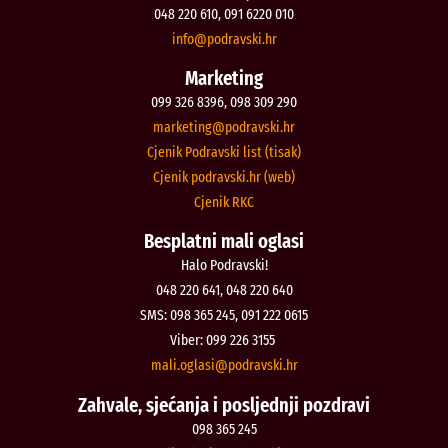
048 220 610, 091 6220 010
@ofni
rh.iksvardop
Marketing
099 326 8396, 098 309 290
@gnitekram
rh.iksvardop
Cjenik Podravski list (tisak)
Cjenik podravski.hr (web)
Cjenik RKC
Besplatni mali oglasi
Halo Podravski!
048 220 641, 048 220 640
SMS: 098 365 245, 091 222 0615
Viber: 099 226 3155
@isalgo.ilam
rh.iksvardop
Zahvale, sjećanja i posljednji pozdravi
098 365 245