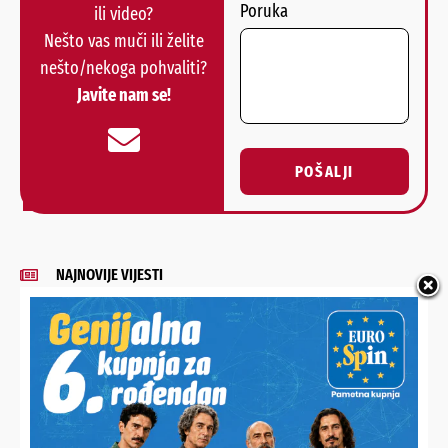
Poruka
ili video?
Nešto vas muči ili želite
nešto/nekoga pohvaliti?
Javite nam se!
POŠALJI
Alternative:
NAJNOVIJE VIJESTI