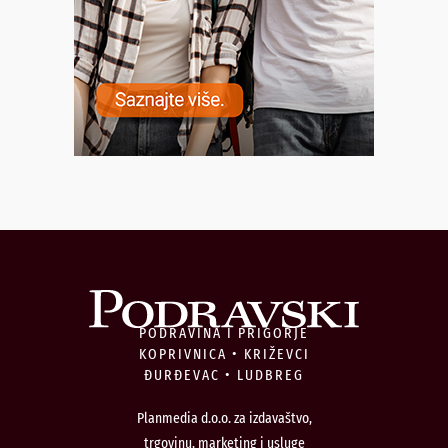
PODRAVINA I PRIGORJE
KOPRIVNICA • KRIŽEVCI
ĐURĐEVAC • LUDBREG
Planmedia d.o.o. za izdavaštvo,
trgovinu, marketing i usluge