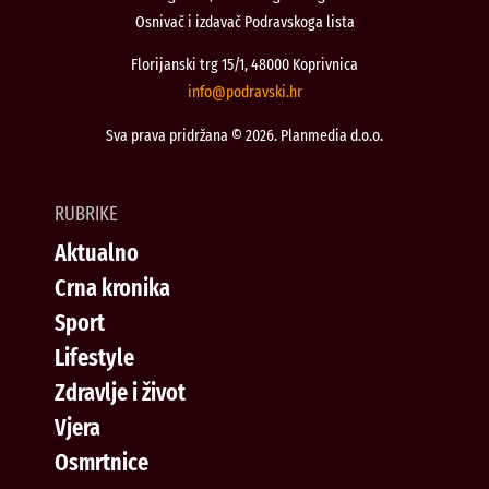
Osnivač i izdavač Podravskoga lista
Florijanski trg 15/1, 48000 Koprivnica
@ofni
rh.iksvardop
Sva prava pridržana © 2026. Planmedia d.o.o.
RUBRIKE
Aktualno
Crna kronika
Sport
Lifestyle
Zdravlje i život
Vjera
Osmrtnice