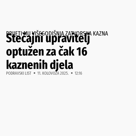
PRIJETI MU VIŠEGODIŠNJA ZATVORSKA KAZNA
Stečajni upravitelj
optužen za čak 16
kaznenih djela
PODRAVSKI LIST
11. KOLOVOZA 2025.
12:16