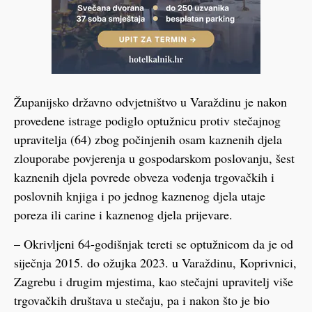
Županijsko državno odvjetništvo u Varaždinu je nakon
provedene istrage podiglo optužnicu protiv stečajnog
upravitelja (64) zbog počinjenih osam kaznenih djela
zlouporabe povjerenja u gospodarskom poslovanju, šest
kaznenih djela povrede obveza vođenja trgovačkih i
poslovnih knjiga i po jednog kaznenog djela utaje
poreza ili carine i kaznenog djela prijevare.
– Okrivljeni 64-godišnjak tereti se optužnicom da je od
siječnja 2015. do ožujka 2023. u Varaždinu, Koprivnici,
Zagrebu i drugim mjestima, kao stečajni upravitelj više
trgovačkih društava u stečaju, pa i nakon što je bio