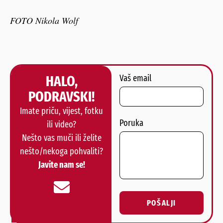
FOTO Nikola Wolf
HALO,
Vaš email
PODRAVSKI!
Imate priču, vijest, fotku
Poruka
ili video?
Nešto vas muči ili želite
nešto/nekoga pohvaliti?
Javite nam se!
POŠALJI
Alternative: