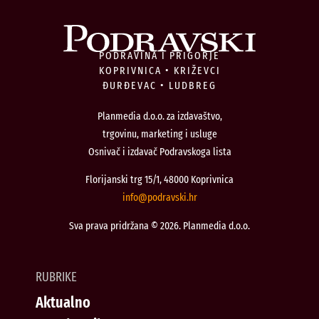
PODRAVINA I PRIGORJE
KOPRIVNICA • KRIŽEVCI
ĐURĐEVAC • LUDBREG
Planmedia d.o.o. za izdavaštvo,
trgovinu, marketing i usluge
Osnivač i izdavač Podravskoga lista
Florijanski trg 15/1, 48000 Koprivnica
@ofni
rh.iksvardop
Sva prava pridržana © 2026. Planmedia d.o.o.
RUBRIKE
Aktualno