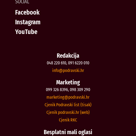
SOCIAL
Facebook
Instagram
YouTube
Redakcija
048 220 610, 091 6220 010
@ofni
rh.iksvardop
Marketing
099 326 8396, 098 309 290
@gnitekram
rh.iksvardop
Cjenik Podravski list (tisak)
Cjenik podravski.hr (web)
Cjenik RKC
Besplatni mali oglasi