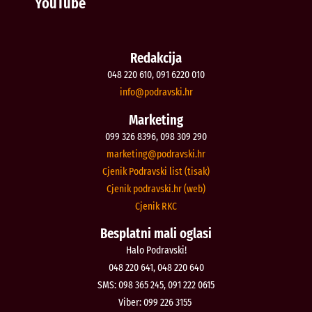
YouTube
Redakcija
048 220 610, 091 6220 010
@ofni
rh.iksvardop
Marketing
099 326 8396, 098 309 290
@gnitekram
rh.iksvardop
Cjenik Podravski list (tisak)
Cjenik podravski.hr (web)
Cjenik RKC
Besplatni mali oglasi
Halo Podravski!
048 220 641, 048 220 640
SMS: 098 365 245, 091 222 0615
Viber: 099 226 3155