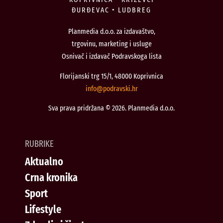
ĐURĐEVAC • LUDBREG
Planmedia d.o.o. za izdavaštvo,
trgovinu, marketing i usluge
Osnivač i izdavač Podravskoga lista
Florijanski trg 15/1, 48000 Koprivnica
@ofni
rh.iksvardop
Sva prava pridržana © 2026. Planmedia d.o.o.
RUBRIKE
Aktualno
Crna kronika
Sport
Lifestyle