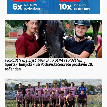
ODIGRAN JE 25. DERBI SJEVERA
Slaven nadigran na domaćem terenu, Varaždin zabio četiri
gola i uzeo puni plijen
PRIREĐEN JE DEFILE JAHAČA I KOČIJA I DRUŽENJE
Sportski konjički klub Podravske Sesvete proslavio 20.
rođendan